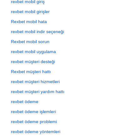
rexbet mobil giriş
rexbet mobil girişler
Rexbet mobil hata
rexbet mobil indir seçeneği
Rexbet mobil sorun
rexbet mobil uygulama
rexbet müşteri desteği
Rexbet müşteri hattı
rexbet müşteri hizmetleri
rexbet müşteri yardım hattı
rexbet ödeme
rexbet ödeme işlemleri
rexbet ödeme problemi
rexbet ödeme yöntemleri