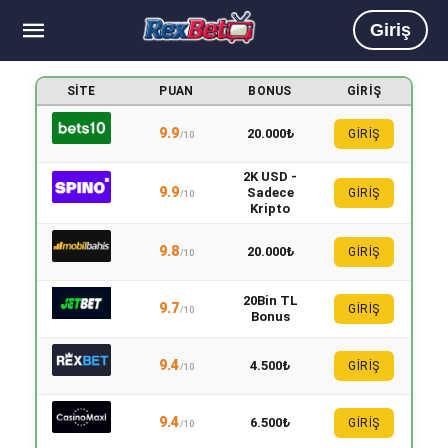
Giriş
SITE
PUAN
BONUS
GIRIŞ
9.9
20.000₺
GİRİŞ
/10
2K USD -
9.9
Sadece
GİRİŞ
/10
Kripto
9.8
20.000₺
GİRİŞ
/10
20Bin TL
9.7
GİRİŞ
/10
Bonus
9.4
4.500₺
GİRİŞ
/10
9.4
6.500₺
GİRİŞ
/10