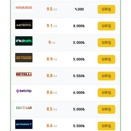
9.5
%300
GİRİŞ
/10
9.1
8.000₺
GİRİŞ
/10
9
5.000₺
GİRİŞ
/10
8.9
5.000₺
GİRİŞ
/10
8.8
5.550₺
GİRİŞ
/10
8.6
6.000₺
GİRİŞ
/10
8.5
5.000₺
GİRİŞ
/10
8.4
5.500₺
GİRİŞ
/10