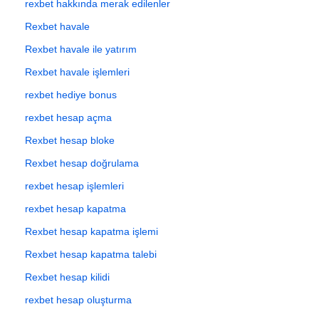
rexbet hakkında merak edilenler
Rexbet havale
Rexbet havale ile yatırım
Rexbet havale işlemleri
rexbet hediye bonus
rexbet hesap açma
Rexbet hesap bloke
Rexbet hesap doğrulama
rexbet hesap işlemleri
rexbet hesap kapatma
Rexbet hesap kapatma işlemi
Rexbet hesap kapatma talebi
Rexbet hesap kilidi
rexbet hesap oluşturma