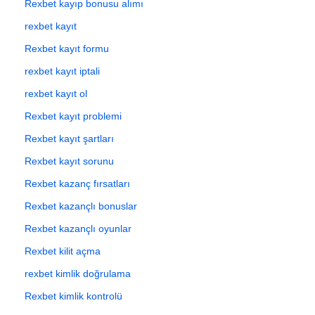
Rexbet kayıp bonusu alımı
rexbet kayıt
Rexbet kayıt formu
rexbet kayıt iptali
rexbet kayıt ol
Rexbet kayıt problemi
Rexbet kayıt şartları
Rexbet kayıt sorunu
Rexbet kazanç fırsatları
Rexbet kazançlı bonuslar
Rexbet kazançlı oyunlar
Rexbet kilit açma
rexbet kimlik doğrulama
Rexbet kimlik kontrolü