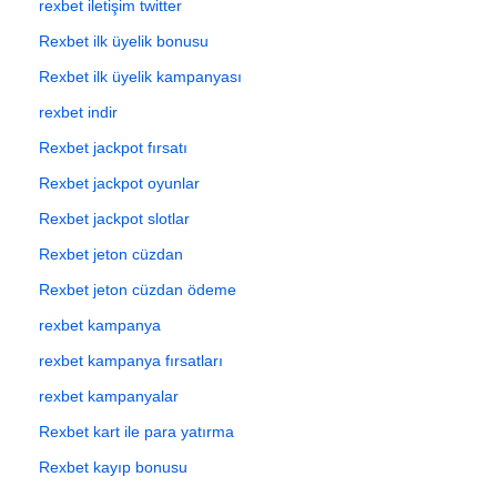
rexbet iletişim twitter
Rexbet ilk üyelik bonusu
Rexbet ilk üyelik kampanyası
rexbet indir
Rexbet jackpot fırsatı
Rexbet jackpot oyunlar
Rexbet jackpot slotlar
Rexbet jeton cüzdan
Rexbet jeton cüzdan ödeme
rexbet kampanya
rexbet kampanya fırsatları
rexbet kampanyalar
Rexbet kart ile para yatırma
Rexbet kayıp bonusu