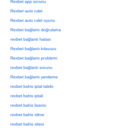
Rexbet app sorunu
Rexbet auto rulet
Rexbet auto rulet oyunu
Rexbet bağlantı doğrulama
rexbet bağlantı hatası
Rexbet bağlantı kılavuzu
Rexbet bağlantı problemi
rexbet bağlantı sorunu
Rexbet bağlantı yenileme
rexbet bahis iptal talebi
rexbet bahis iptali
rexbet bahis lisansı
rexbet bahis silme
rexbet bahis sitesi