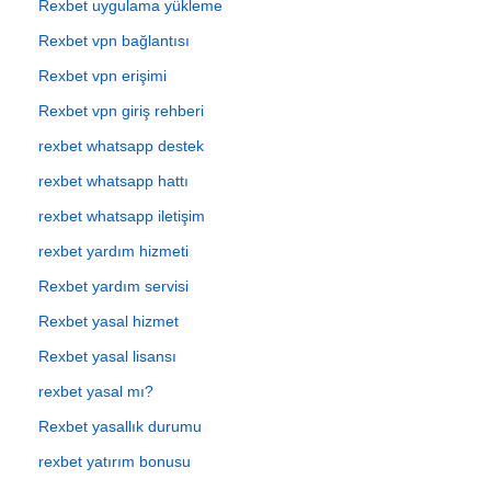
Rexbet uygulama yükleme
Rexbet vpn bağlantısı
Rexbet vpn erişimi
Rexbet vpn giriş rehberi
rexbet whatsapp destek
rexbet whatsapp hattı
rexbet whatsapp iletişim
rexbet yardım hizmeti
Rexbet yardım servisi
Rexbet yasal hizmet
Rexbet yasal lisansı
rexbet yasal mı?
Rexbet yasallık durumu
rexbet yatırım bonusu