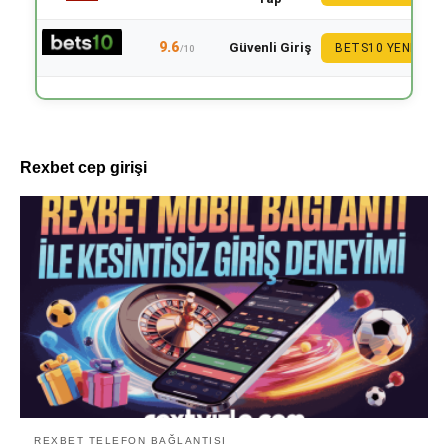
9.6
Güvenli Giriş
BETS10 YENI
/10
Rexbet cep girişi
REXBET TELEFON BAĞLANTISI