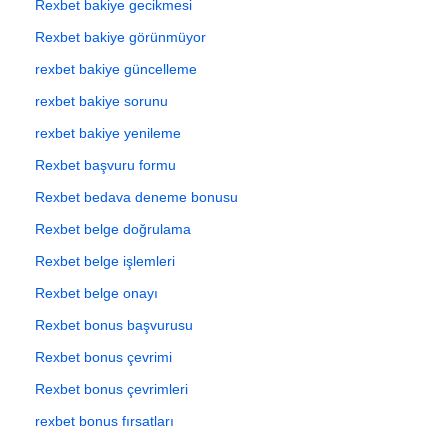
Rexbet bakiye gecikmesi
Rexbet bakiye görünmüyor
rexbet bakiye güncelleme
rexbet bakiye sorunu
rexbet bakiye yenileme
Rexbet başvuru formu
Rexbet bedava deneme bonusu
Rexbet belge doğrulama
Rexbet belge işlemleri
Rexbet belge onayı
Rexbet bonus başvurusu
Rexbet bonus çevrimi
Rexbet bonus çevrimleri
rexbet bonus fırsatları