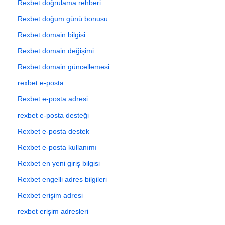
Rexbet doğrulama rehberi
Rexbet doğum günü bonusu
Rexbet domain bilgisi
Rexbet domain değişimi
Rexbet domain güncellemesi
rexbet e-posta
Rexbet e-posta adresi
rexbet e-posta desteği
Rexbet e-posta destek
Rexbet e-posta kullanımı
Rexbet en yeni giriş bilgisi
Rexbet engelli adres bilgileri
Rexbet erişim adresi
rexbet erişim adresleri