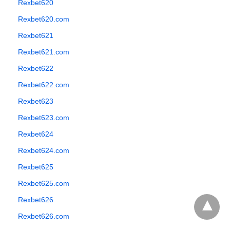
Rexbet620
Rexbet620.com
Rexbet621
Rexbet621.com
Rexbet622
Rexbet622.com
Rexbet623
Rexbet623.com
Rexbet624
Rexbet624.com
Rexbet625
Rexbet625.com
Rexbet626
Rexbet626.com