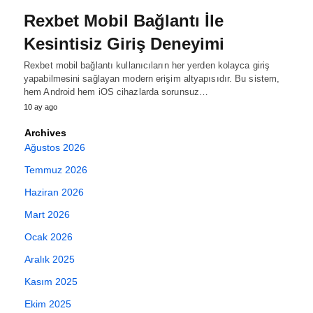
Rexbet Mobil Bağlantı İle
Kesintisiz Giriş Deneyimi
Rexbet mobil bağlantı kullanıcıların her yerden kolayca giriş
yapabilmesini sağlayan modern erişim altyapısıdır. Bu sistem,
hem Android hem iOS cihazlarda sorunsuz…
10 ay ago
Archives
Ağustos 2026
Temmuz 2026
Haziran 2026
Mart 2026
Ocak 2026
Aralık 2025
Kasım 2025
Ekim 2025