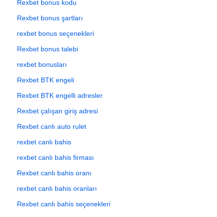
Rexbet bonus kodu
Rexbet bonus şartları
rexbet bonus seçenekleri
Rexbet bonus talebi
rexbet bonusları
Rexbet BTK engeli
Rexbet BTK engelli adresler
Rexbet çalışan giriş adresi
Rexbet canlı auto rulet
rexbet canlı bahis
rexbet canlı bahis firması
Rexbet canlı bahis oranı
rexbet canlı bahis oranları
Rexbet canlı bahis seçenekleri