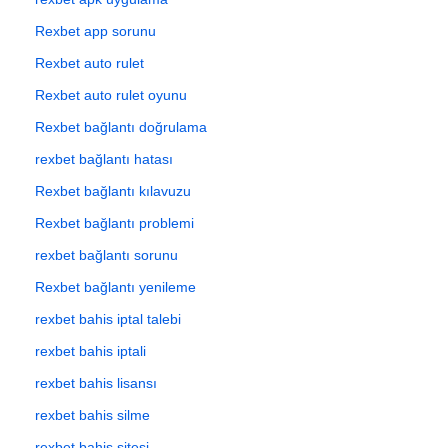
Rexbet app sorunu
Rexbet auto rulet
Rexbet auto rulet oyunu
Rexbet bağlantı doğrulama
rexbet bağlantı hatası
Rexbet bağlantı kılavuzu
Rexbet bağlantı problemi
rexbet bağlantı sorunu
Rexbet bağlantı yenileme
rexbet bahis iptal talebi
rexbet bahis iptali
rexbet bahis lisansı
rexbet bahis silme
rexbet bahis sitesi