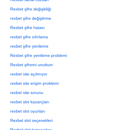
Rexbet şifre değişikliği
rexbet şifre değiştirme
Rexbet şifre hatası
rexbet şifre sıfırlama
rexbet şifre yenileme
Rexbet şifre yenileme problemi
Rexbet şifremi unuttum
rexbet site açılmıyor
rexbet site erişim problemi
rexbet site sorunu
rexbet slot kazançları
rexbet slot oyunları
Rexbet slot seçenekleri
Rexbet slot turnuvaları