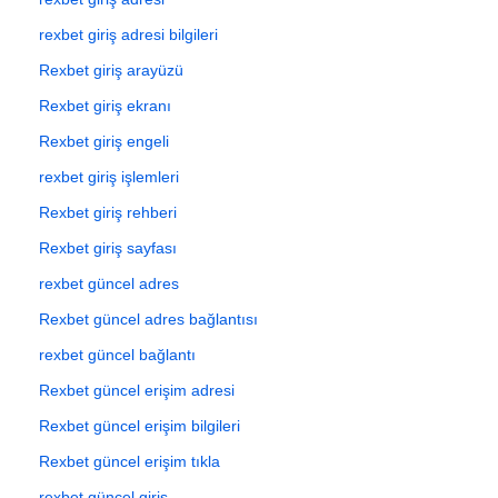
rexbet giriş adresi bilgileri
Rexbet giriş arayüzü
Rexbet giriş ekranı
Rexbet giriş engeli
rexbet giriş işlemleri
Rexbet giriş rehberi
Rexbet giriş sayfası
rexbet güncel adres
Rexbet güncel adres bağlantısı
rexbet güncel bağlantı
Rexbet güncel erişim adresi
Rexbet güncel erişim bilgileri
Rexbet güncel erişim tıkla
rexbet güncel giriş