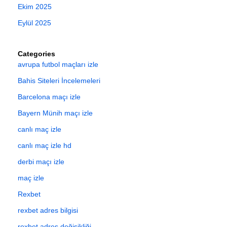
Ekim 2025
Eylül 2025
Categories
avrupa futbol maçları izle
Bahis Siteleri İncelemeleri
Barcelona maçı izle
Bayern Münih maçı izle
canlı maç izle
canlı maç izle hd
derbi maçı izle
maç izle
Rexbet
rexbet adres bilgisi
rexbet adres değişikliği