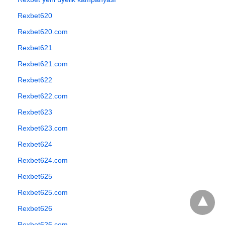
Rexbet620
Rexbet620.com
Rexbet621
Rexbet621.com
Rexbet622
Rexbet622.com
Rexbet623
Rexbet623.com
Rexbet624
Rexbet624.com
Rexbet625
Rexbet625.com
Rexbet626
Rexbet626.com