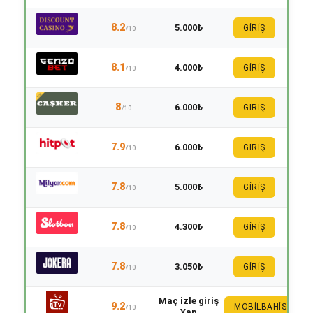
8.2
5.000₺
GİRİŞ
/10
8.1
4.000₺
GİRİŞ
/10
8
6.000₺
GİRİŞ
/10
7.9
6.000₺
GİRİŞ
/10
7.8
5.000₺
GİRİŞ
/10
7.8
4.300₺
GİRİŞ
/10
7.8
3.050₺
GİRİŞ
/10
Maç izle giriş
9.2
MOBILBAHIS
/10
Yap