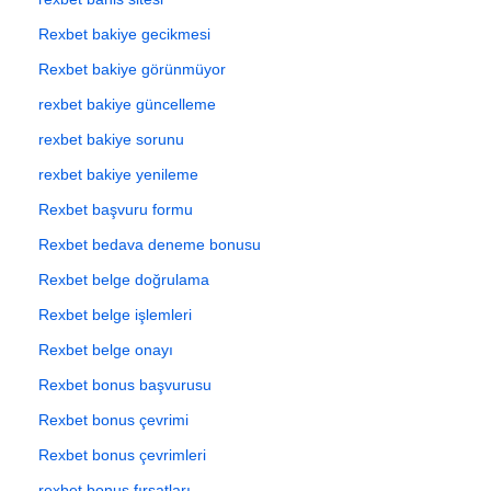
Rexbet bakiye gecikmesi
Rexbet bakiye görünmüyor
rexbet bakiye güncelleme
rexbet bakiye sorunu
rexbet bakiye yenileme
Rexbet başvuru formu
Rexbet bedava deneme bonusu
Rexbet belge doğrulama
Rexbet belge işlemleri
Rexbet belge onayı
Rexbet bonus başvurusu
Rexbet bonus çevrimi
Rexbet bonus çevrimleri
rexbet bonus fırsatları