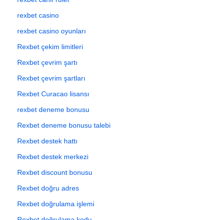
rexbet casino
rexbet casino oyunları
Rexbet çekim limitleri
Rexbet çevrim şartı
Rexbet çevrim şartları
Rexbet Curacao lisansı
rexbet deneme bonusu
Rexbet deneme bonusu talebi
Rexbet destek hattı
Rexbet destek merkezi
Rexbet discount bonusu
Rexbet doğru adres
Rexbet doğrulama işlemi
Rexbet doğrulama kodu