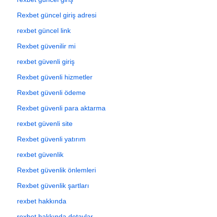
Rexbet güncel giriş adresi
rexbet güncel link
Rexbet güvenilir mi
rexbet güvenli giriş
Rexbet güvenli hizmetler
Rexbet güvenli ödeme
Rexbet güvenli para aktarma
rexbet güvenli site
Rexbet güvenli yatırım
rexbet güvenlik
Rexbet güvenlik önlemleri
Rexbet güvenlik şartları
rexbet hakkında
rexbet hakkında detaylar