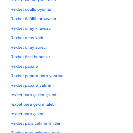
Rexbet ödüllü oyunlar
Rexbet ödüllü turnuvalar
Rexbet onay kılavuzu
Rexbet onay kodu
Rexbet onay süreci
Rexbet özel bonuslar
Rexbet papara
Rexbet papara para yatırma
Rexbet papara yatırımı
rexbet para çekim işlemi
rexbet para çekim talebi
rexbet para çekme
Rexbet para çekme limitleri
Rexbet para çekme süreci