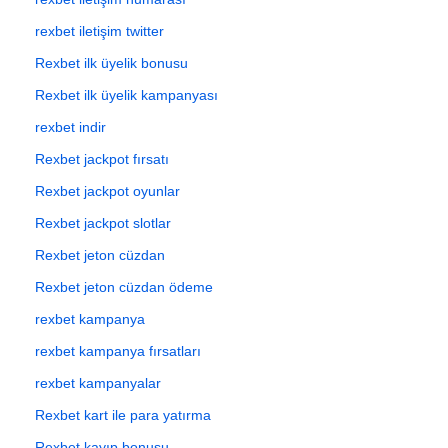
rexbet iletişim twitter
Rexbet ilk üyelik bonusu
Rexbet ilk üyelik kampanyası
rexbet indir
Rexbet jackpot fırsatı
Rexbet jackpot oyunlar
Rexbet jackpot slotlar
Rexbet jeton cüzdan
Rexbet jeton cüzdan ödeme
rexbet kampanya
rexbet kampanya fırsatları
rexbet kampanyalar
Rexbet kart ile para yatırma
Rexbet kayıp bonusu