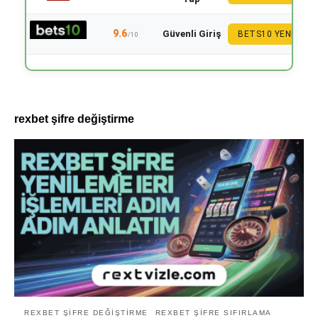
9.6
Güvenli Giriş
BETS10 YENI
/10
rexbet şifre değiştirme
REXBET ŞIFRE DEĞIŞTIRME
REXBET ŞIFRE SIFIRLAMA