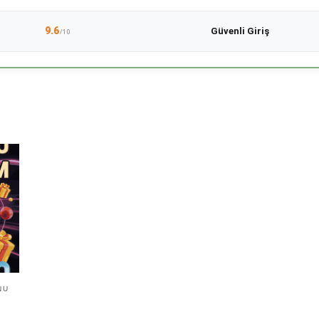
9.6
Güvenli Giriş
/10
NU