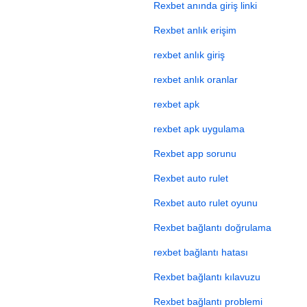
Rexbet anında giriş linki
Rexbet anlık erişim
rexbet anlık giriş
rexbet anlık oranlar
rexbet apk
rexbet apk uygulama
Rexbet app sorunu
Rexbet auto rulet
Rexbet auto rulet oyunu
Rexbet bağlantı doğrulama
rexbet bağlantı hatası
Rexbet bağlantı kılavuzu
Rexbet bağlantı problemi