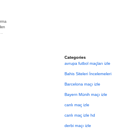
urma
den
ı…
Categories
avrupa futbol maçları izle
Bahis Siteleri İncelemeleri
Barcelona maçı izle
Bayern Münih maçı izle
canlı maç izle
canlı maç izle hd
derbi maçı izle