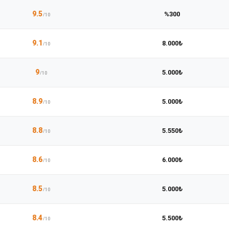
9.5
%300
/10
9.1
8.000₺
/10
9
5.000₺
/10
8.9
5.000₺
/10
8.8
5.550₺
/10
8.6
6.000₺
/10
8.5
5.000₺
/10
8.4
5.500₺
/10