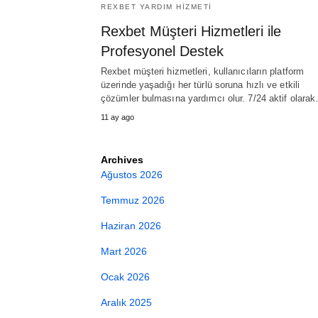
REXBET YARDIM HIZMETI
Rexbet Müşteri Hizmetleri ile
Profesyonel Destek
Rexbet müşteri hizmetleri, kullanıcıların platform
üzerinde yaşadığı her türlü soruna hızlı ve etkili
çözümler bulmasına yardımcı olur. 7/24 aktif olara
11 ay ago
Archives
Ağustos 2026
Temmuz 2026
Haziran 2026
Mart 2026
Ocak 2026
Aralık 2025