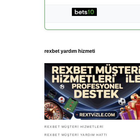
rexbet yardım hizmeti
REXBET MÜŞTERI HIZMETLERI
REXBET MÜŞTERI YARDIM HATTI