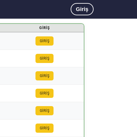
Giriş
GIRIŞ
GİRİŞ
GİRİŞ
GİRİŞ
GİRİŞ
GİRİŞ
GİRİŞ