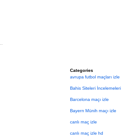
k…
Categories
avrupa futbol maçları izle
Bahis Siteleri İncelemeleri
Barcelona maçı izle
Bayern Münih maçı izle
canlı maç izle
canlı maç izle hd