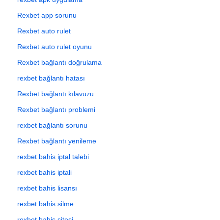
Rexbet app sorunu
Rexbet auto rulet
Rexbet auto rulet oyunu
Rexbet bağlantı doğrulama
rexbet bağlantı hatası
Rexbet bağlantı kılavuzu
Rexbet bağlantı problemi
rexbet bağlantı sorunu
Rexbet bağlantı yenileme
rexbet bahis iptal talebi
rexbet bahis iptali
rexbet bahis lisansı
rexbet bahis silme
rexbet bahis sitesi