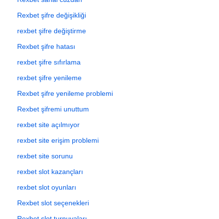
Rexbet şifre değişikliği
rexbet şifre değiştirme
Rexbet şifre hatası
rexbet şifre sıfırlama
rexbet şifre yenileme
Rexbet şifre yenileme problemi
Rexbet şifremi unuttum
rexbet site açılmıyor
rexbet site erişim problemi
rexbet site sorunu
rexbet slot kazançları
rexbet slot oyunları
Rexbet slot seçenekleri
Rexbet slot turnuvaları