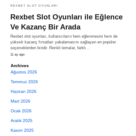
REXBET SLOT OYUNLARI
Rexbet Slot Oyunları ile Eğlence
Ve Kazanç Bir Arada
Rexbet slot oyunları, kullanıcıların hem eğlenmesini hem de
yüksek kazanç fırsatları yakalamasını sağlayan en popüler
seçeneklerden biridir. Renkli temalar, farklı…
11 ay ago
Archives
Ağustos 2026
Temmuz 2026
Haziran 2026
Mart 2026
Ocak 2026
Aralık 2025
Kasım 2025