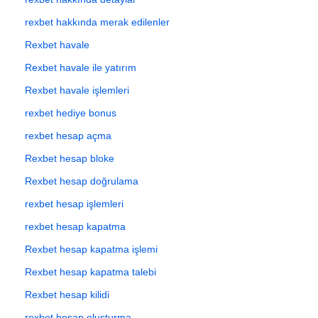
rexbet hakkında merak edilenler
Rexbet havale
Rexbet havale ile yatırım
Rexbet havale işlemleri
rexbet hediye bonus
rexbet hesap açma
Rexbet hesap bloke
Rexbet hesap doğrulama
rexbet hesap işlemleri
rexbet hesap kapatma
Rexbet hesap kapatma işlemi
Rexbet hesap kapatma talebi
Rexbet hesap kilidi
rexbet hesap oluşturma