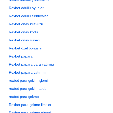
Rexbet ödüllü oyunlar
Rexbet ödüllü turnuvalar
Rexbet onay kılavuzu
Rexbet onay kodu
Rexbet onay süreci
Rexbet özel bonuslar
Rexbet papara
Rexbet papara para yatırma
Rexbet papara yatırımı
rexbet para çekim işlemi
rexbet para çekim talebi
rexbet para çekme
Rexbet para çekme limitleri
Rexbet para çekme süreci