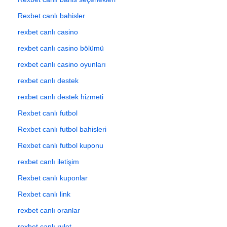
Rexbet canlı bahisler
rexbet canlı casino
rexbet canlı casino bölümü
rexbet canlı casino oyunları
rexbet canlı destek
rexbet canlı destek hizmeti
Rexbet canlı futbol
Rexbet canlı futbol bahisleri
Rexbet canlı futbol kuponu
rexbet canlı iletişim
Rexbet canlı kuponlar
Rexbet canlı link
rexbet canlı oranlar
rexbet canlı rulet