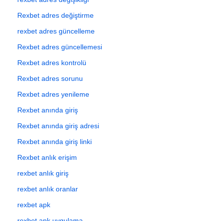
Rexbet adres değiştirme
rexbet adres güncelleme
Rexbet adres güncellemesi
Rexbet adres kontrolü
Rexbet adres sorunu
Rexbet adres yenileme
Rexbet anında giriş
Rexbet anında giriş adresi
Rexbet anında giriş linki
Rexbet anlık erişim
rexbet anlık giriş
rexbet anlık oranlar
rexbet apk
rexbet apk uygulama