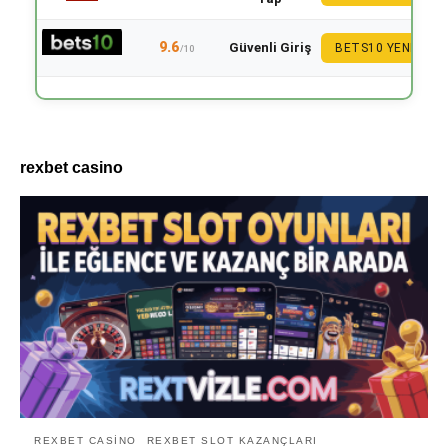
9.6
Güvenli Giriş
BETS10 YENI
/10
rexbet casino
REXBET CASINO
REXBET SLOT KAZANÇLARI