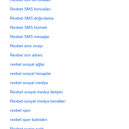
Rexbet SMS bonusları
Rexbet SMS doğrulama
Rexbet SMS hizmeti
Rexbet SMS mesajlar
Rexbet sms onayı
Rexbet son adres
rexbet sosyal ağlar
rexbet sosyal hesaplar
rexbet sosyal medya
Rexbet sosyal medya iletişim
Rexbet sosyal medya kanalları
rexbet spor
rexbet spor bahisleri
Rexbet sugar rush