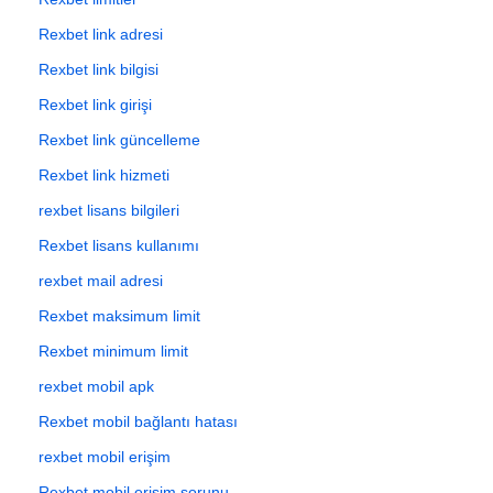
Rexbet link adresi
Rexbet link bilgisi
Rexbet link girişi
Rexbet link güncelleme
Rexbet link hizmeti
rexbet lisans bilgileri
Rexbet lisans kullanımı
rexbet mail adresi
Rexbet maksimum limit
Rexbet minimum limit
rexbet mobil apk
Rexbet mobil bağlantı hatası
rexbet mobil erişim
Rexbet mobil erişim sorunu