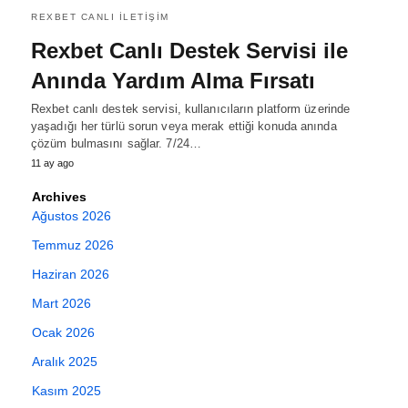
REXBET CANLI ILETIŞIM
Rexbet Canlı Destek Servisi ile
Anında Yardım Alma Fırsatı
Rexbet canlı destek servisi, kullanıcıların platform üzerinde
yaşadığı her türlü sorun veya merak ettiği konuda anında
çözüm bulmasını sağlar. 7/24…
11 ay ago
Archives
Ağustos 2026
Temmuz 2026
Haziran 2026
Mart 2026
Ocak 2026
Aralık 2025
Kasım 2025