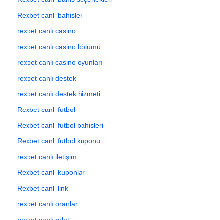
Rexbet canlı bahisler
rexbet canlı casino
rexbet canlı casino bölümü
rexbet canlı casino oyunları
rexbet canlı destek
rexbet canlı destek hizmeti
Rexbet canlı futbol
Rexbet canlı futbol bahisleri
Rexbet canlı futbol kuponu
rexbet canlı iletişim
Rexbet canlı kuponlar
Rexbet canlı link
rexbet canlı oranlar
rexbet canlı rulet