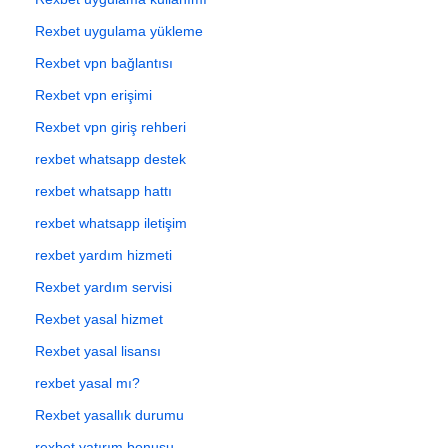
Rexbet uygulama yükleme
Rexbet vpn bağlantısı
Rexbet vpn erişimi
Rexbet vpn giriş rehberi
rexbet whatsapp destek
rexbet whatsapp hattı
rexbet whatsapp iletişim
rexbet yardım hizmeti
Rexbet yardım servisi
Rexbet yasal hizmet
Rexbet yasal lisansı
rexbet yasal mı?
Rexbet yasallık durumu
rexbet yatırım bonusu