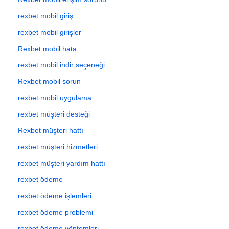
rexbet mobil giriş
rexbet mobil girişler
Rexbet mobil hata
rexbet mobil indir seçeneği
Rexbet mobil sorun
rexbet mobil uygulama
rexbet müşteri desteği
Rexbet müşteri hattı
rexbet müşteri hizmetleri
rexbet müşteri yardım hattı
rexbet ödeme
rexbet ödeme işlemleri
rexbet ödeme problemi
rexbet ödeme yöntemleri