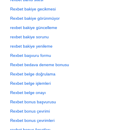
Rexbet bakiye gecikmesi
Rexbet bakiye görünmüyor
rexbet bakiye güncelleme
rexbet bakiye sorunu
rexbet bakiye yenileme
Rexbet başvuru formu
Rexbet bedava deneme bonusu
Rexbet belge doğrulama
Rexbet belge işlemleri
Rexbet belge onayı
Rexbet bonus başvurusu
Rexbet bonus çevrimi
Rexbet bonus çevrimleri
rexbet bonus fırsatları