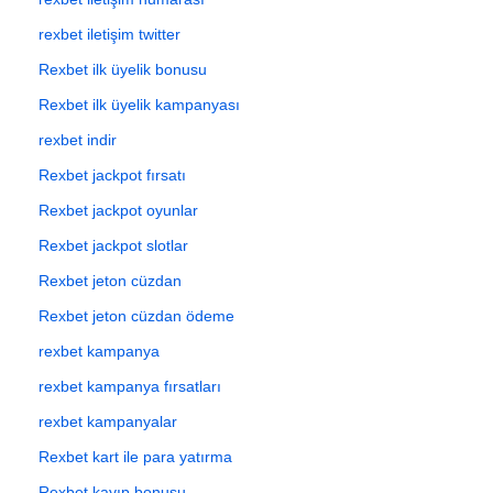
rexbet iletişim twitter
Rexbet ilk üyelik bonusu
Rexbet ilk üyelik kampanyası
rexbet indir
Rexbet jackpot fırsatı
Rexbet jackpot oyunlar
Rexbet jackpot slotlar
Rexbet jeton cüzdan
Rexbet jeton cüzdan ödeme
rexbet kampanya
rexbet kampanya fırsatları
rexbet kampanyalar
Rexbet kart ile para yatırma
Rexbet kayıp bonusu