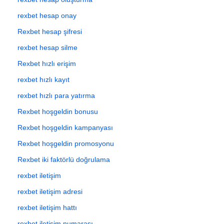
rexbet hesap onay
Rexbet hesap şifresi
rexbet hesap silme
Rexbet hızlı erişim
rexbet hızlı kayıt
rexbet hızlı para yatırma
Rexbet hoşgeldin bonusu
Rexbet hoşgeldin kampanyası
Rexbet hoşgeldin promosyonu
Rexbet iki faktörlü doğrulama
rexbet iletişim
rexbet iletişim adresi
rexbet iletişim hattı
rexbet iletişim numarası