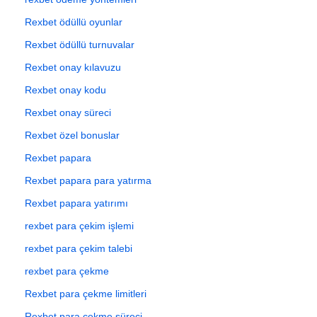
Rexbet ödüllü oyunlar
Rexbet ödüllü turnuvalar
Rexbet onay kılavuzu
Rexbet onay kodu
Rexbet onay süreci
Rexbet özel bonuslar
Rexbet papara
Rexbet papara para yatırma
Rexbet papara yatırımı
rexbet para çekim işlemi
rexbet para çekim talebi
rexbet para çekme
Rexbet para çekme limitleri
Rexbet para çekme süreci