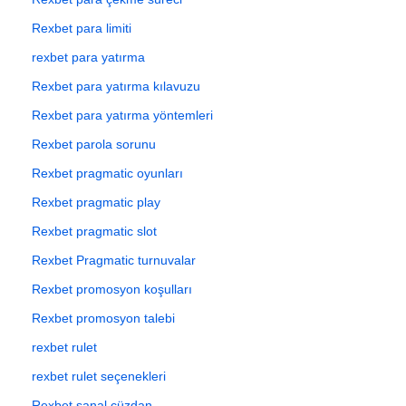
Rexbet para limiti
rexbet para yatırma
Rexbet para yatırma kılavuzu
Rexbet para yatırma yöntemleri
Rexbet parola sorunu
Rexbet pragmatic oyunları
Rexbet pragmatic play
Rexbet pragmatic slot
Rexbet Pragmatic turnuvalar
Rexbet promosyon koşulları
Rexbet promosyon talebi
rexbet rulet
rexbet rulet seçenekleri
Rexbet sanal cüzdan