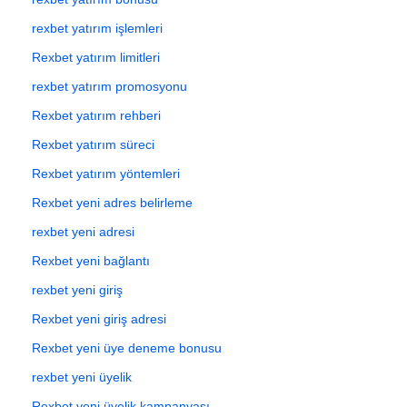
rexbet yatırım işlemleri
Rexbet yatırım limitleri
rexbet yatırım promosyonu
Rexbet yatırım rehberi
Rexbet yatırım süreci
Rexbet yatırım yöntemleri
Rexbet yeni adres belirleme
rexbet yeni adresi
Rexbet yeni bağlantı
rexbet yeni giriş
Rexbet yeni giriş adresi
Rexbet yeni üye deneme bonusu
rexbet yeni üyelik
Rexbet yeni üyelik kampanyası