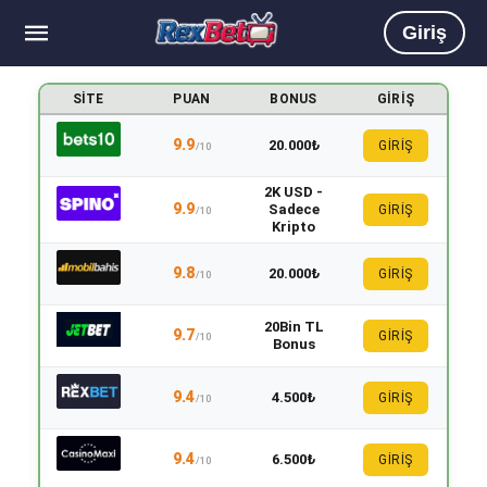
Giriş
SITE
PUAN
BONUS
GIRIŞ
9.9
20.000₺
GİRİŞ
/10
2K USD -
9.9
Sadece
GİRİŞ
/10
Kripto
9.8
20.000₺
GİRİŞ
/10
20Bin TL
9.7
GİRİŞ
/10
Bonus
9.4
4.500₺
GİRİŞ
/10
9.4
6.500₺
GİRİŞ
/10