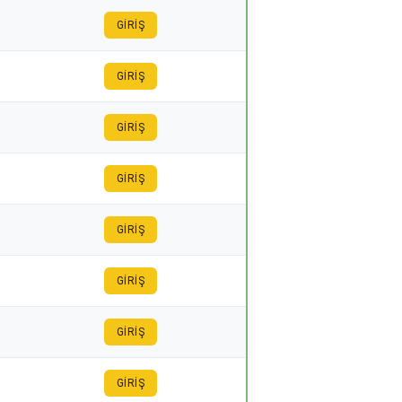
GİRİŞ
GİRİŞ
GİRİŞ
GİRİŞ
GİRİŞ
GİRİŞ
GİRİŞ
GİRİŞ