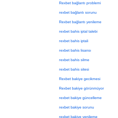
Rexbet bağlantı problemi
rexbet bağlantı sorunu
Rexbet bağlantı yenileme
rexbet bahis iptal talebi
rexbet bahis iptali
rexbet bahis lisansı
rexbet bahis silme
rexbet bahis sitesi
Rexbet bakiye gecikmesi
Rexbet bakiye görünmüyor
rexbet bakiye güncelleme
rexbet bakiye sorunu
rexbet bakiye yenileme