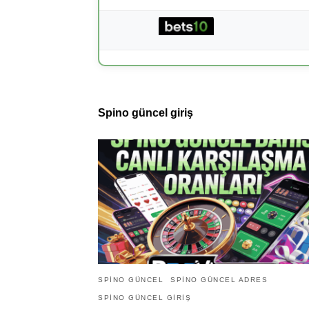
Spino güncel giriş
SPINO GÜNCEL
SPINO GÜNCEL ADRES
SPINO GÜNCEL GIRIŞ