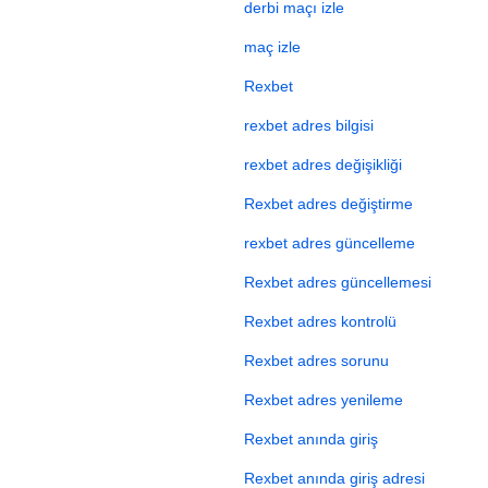
derbi maçı izle
maç izle
Rexbet
rexbet adres bilgisi
rexbet adres değişikliği
Rexbet adres değiştirme
rexbet adres güncelleme
Rexbet adres güncellemesi
Rexbet adres kontrolü
Rexbet adres sorunu
Rexbet adres yenileme
Rexbet anında giriş
Rexbet anında giriş adresi