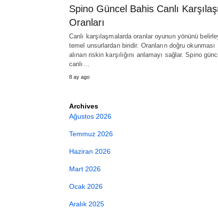
Spino Güncel Bahis Canlı Karşıla
Oranları
Canlı karşılaşmalarda oranlar oyunun yönünü belirl
temel unsurlardan biridir. Oranların doğru okunması
alınan riskin karşılığını anlamayı sağlar. Spino günc
canlı…
8 ay ago
Archives
Ağustos 2026
Temmuz 2026
Haziran 2026
Mart 2026
Ocak 2026
Aralık 2025