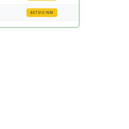
BETS10 YENI