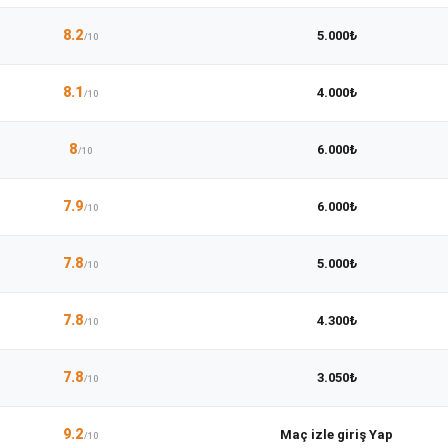
8.2
5.000₺
/10
8.1
4.000₺
/10
8
6.000₺
/10
7.9
6.000₺
/10
7.8
5.000₺
/10
7.8
4.300₺
/10
7.8
3.050₺
/10
9.2
Maç izle giriş Yap
/10