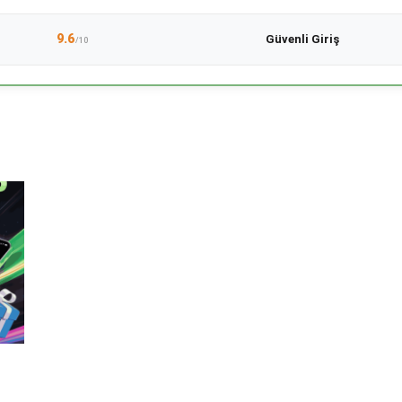
9.6
Güvenli Giriş
/10