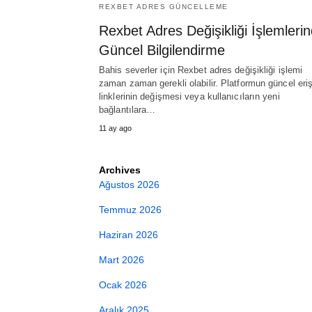
REXBET ADRES GÜNCELLEME
Rexbet Adres Değişikliği İşlemleri
Güncel Bilgilendirme
Bahis severler için Rexbet adres değişikliği işlemi
zaman zaman gerekli olabilir. Platformun güncel eri
linklerinin değişmesi veya kullanıcıların yeni
bağlantılara…
11 ay ago
Archives
Ağustos 2026
Temmuz 2026
Haziran 2026
Mart 2026
Ocak 2026
Aralık 2025