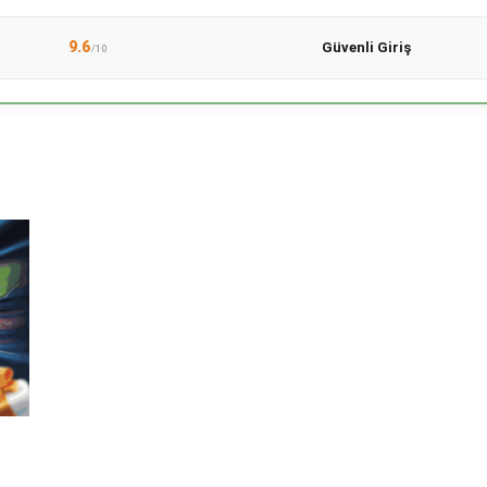
9.6
Güvenli Giriş
/10