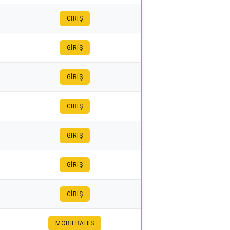
GİRİŞ
GİRİŞ
GİRİŞ
GİRİŞ
GİRİŞ
GİRİŞ
GİRİŞ
MOBILBAHIS