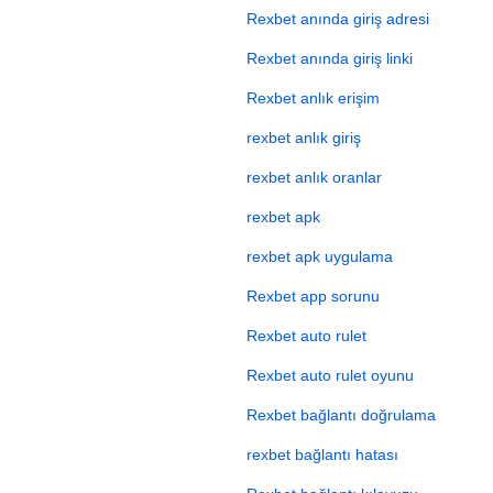
Rexbet anında giriş adresi
Rexbet anında giriş linki
Rexbet anlık erişim
rexbet anlık giriş
rexbet anlık oranlar
rexbet apk
rexbet apk uygulama
Rexbet app sorunu
Rexbet auto rulet
Rexbet auto rulet oyunu
Rexbet bağlantı doğrulama
rexbet bağlantı hatası