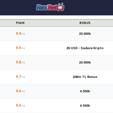
PUAN
BONUS
9.9
20.000₺
/10
9.9
2K USD - Sadece Kripto
/10
9.8
20.000₺
/10
9.7
20Bin TL Bonus
/10
9.4
4.500₺
/10
9.4
6.500₺
/10