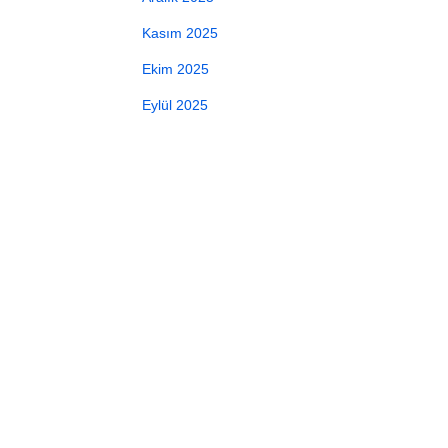
Kasım 2025
Ekim 2025
Eylül 2025