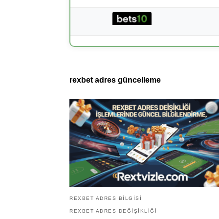
rexbet adres güncelleme
REXBET ADRES BILGISI
REXBET ADRES DEĞIŞIKLIĞI