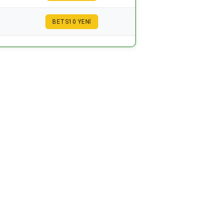
BETS10 YENI