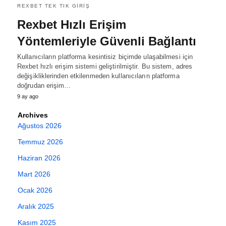
REXBET TEK TIK GIRIŞ
Rexbet Hızlı Erişim
Yöntemleriyle Güvenli Bağlantı
Kullanıcıların platforma kesintisiz biçimde ulaşabilmesi için
Rexbet hızlı erişim sistemi geliştirilmiştir. Bu sistem, adres
değişikliklerinden etkilenmeden kullanıcıların platforma
doğrudan erişim…
9 ay ago
Archives
Ağustos 2026
Temmuz 2026
Haziran 2026
Mart 2026
Ocak 2026
Aralık 2025
Kasım 2025