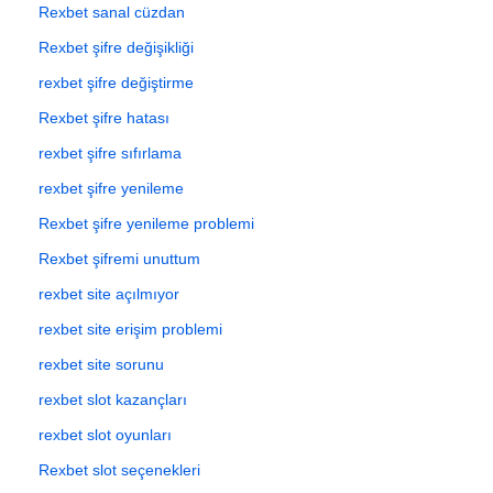
Rexbet sanal cüzdan
Rexbet şifre değişikliği
rexbet şifre değiştirme
Rexbet şifre hatası
rexbet şifre sıfırlama
rexbet şifre yenileme
Rexbet şifre yenileme problemi
Rexbet şifremi unuttum
rexbet site açılmıyor
rexbet site erişim problemi
rexbet site sorunu
rexbet slot kazançları
rexbet slot oyunları
Rexbet slot seçenekleri