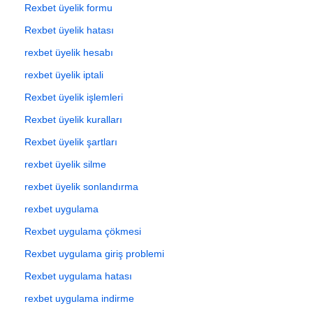
Rexbet üyelik formu
Rexbet üyelik hatası
rexbet üyelik hesabı
rexbet üyelik iptali
Rexbet üyelik işlemleri
Rexbet üyelik kuralları
Rexbet üyelik şartları
rexbet üyelik silme
rexbet üyelik sonlandırma
rexbet uygulama
Rexbet uygulama çökmesi
Rexbet uygulama giriş problemi
Rexbet uygulama hatası
rexbet uygulama indirme