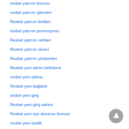
rexbet yatırım bonusu
rexbet yatırım işlemleri
Rexbet yatırım limitleri
rexbet yatırım promosyonu
Rexbet yatırım rehberi
Rexbet yatırım süreci
Rexbet yatırım yöntemleri
Rexbet yeni adres belirleme
rexbet yeni adresi
Rexbet yeni bağlantı
rexbet yeni giriş
Rexbet yeni giriş adresi
Rexbet yeni üye deneme bonusu
rexbet yeni üyelik