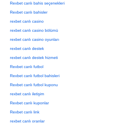
Rexbet canlı bahis seçenekleri
Rexbet canlı bahisler
rexbet canlı casino
rexbet canlı casino bölümü
rexbet canlı casino oyunları
rexbet canlı destek
rexbet canlı destek hizmeti
Rexbet canlı futbol
Rexbet canlı futbol bahisleri
Rexbet canlı futbol kuponu
rexbet canlı iletişim
Rexbet canlı kuponlar
Rexbet canlı link
rexbet canlı oranlar