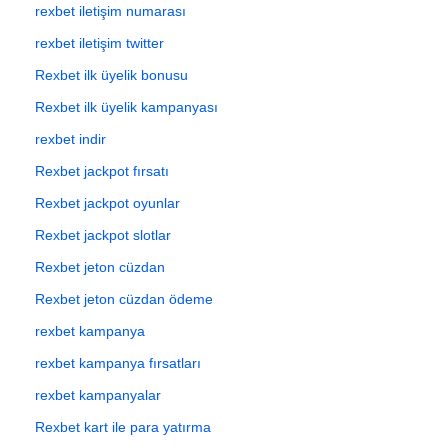
rexbet iletişim numarası
rexbet iletişim twitter
Rexbet ilk üyelik bonusu
Rexbet ilk üyelik kampanyası
rexbet indir
Rexbet jackpot fırsatı
Rexbet jackpot oyunlar
Rexbet jackpot slotlar
Rexbet jeton cüzdan
Rexbet jeton cüzdan ödeme
rexbet kampanya
rexbet kampanya fırsatları
rexbet kampanyalar
Rexbet kart ile para yatırma