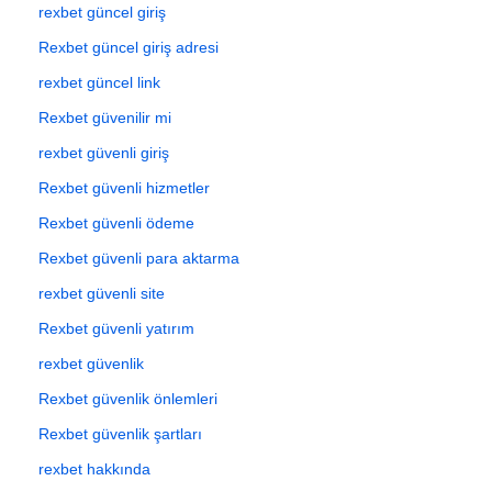
rexbet güncel giriş
Rexbet güncel giriş adresi
rexbet güncel link
Rexbet güvenilir mi
rexbet güvenli giriş
Rexbet güvenli hizmetler
Rexbet güvenli ödeme
Rexbet güvenli para aktarma
rexbet güvenli site
Rexbet güvenli yatırım
rexbet güvenlik
Rexbet güvenlik önlemleri
Rexbet güvenlik şartları
rexbet hakkında