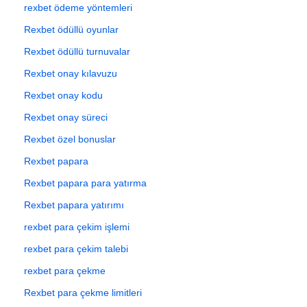
rexbet ödeme yöntemleri
Rexbet ödüllü oyunlar
Rexbet ödüllü turnuvalar
Rexbet onay kılavuzu
Rexbet onay kodu
Rexbet onay süreci
Rexbet özel bonuslar
Rexbet papara
Rexbet papara para yatırma
Rexbet papara yatırımı
rexbet para çekim işlemi
rexbet para çekim talebi
rexbet para çekme
Rexbet para çekme limitleri