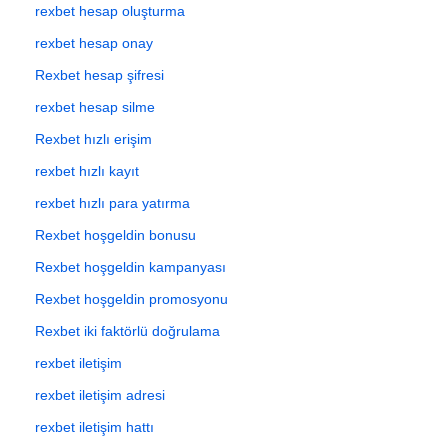
rexbet hesap oluşturma
rexbet hesap onay
Rexbet hesap şifresi
rexbet hesap silme
Rexbet hızlı erişim
rexbet hızlı kayıt
rexbet hızlı para yatırma
Rexbet hoşgeldin bonusu
Rexbet hoşgeldin kampanyası
Rexbet hoşgeldin promosyonu
Rexbet iki faktörlü doğrulama
rexbet iletişim
rexbet iletişim adresi
rexbet iletişim hattı