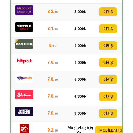
8.2
5.000₺
GİRİŞ
/10
8.1
4.000₺
GİRİŞ
/10
8
6.000₺
GİRİŞ
/10
7.9
6.000₺
GİRİŞ
/10
7.8
5.000₺
GİRİŞ
/10
7.8
4.300₺
GİRİŞ
/10
7.8
3.050₺
GİRİŞ
/10
Maç izle giriş
9.2
MOBILBAHIS
/10
Yap