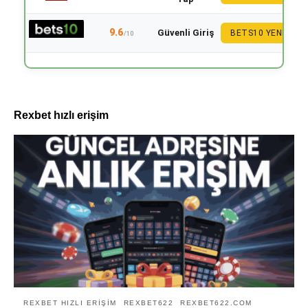
9.6
Güvenli Giriş
BETS10 YENI
/10
Rexbet hızlı erişim
REXBET HIZLI ERIŞIM
REXBET622
REXBET622.COM