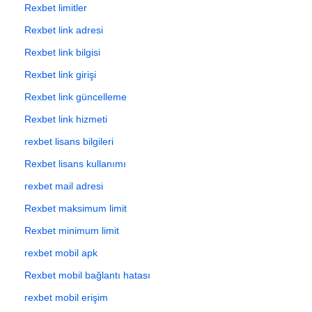
Rexbet limitler
Rexbet link adresi
Rexbet link bilgisi
Rexbet link girişi
Rexbet link güncelleme
Rexbet link hizmeti
rexbet lisans bilgileri
Rexbet lisans kullanımı
rexbet mail adresi
Rexbet maksimum limit
Rexbet minimum limit
rexbet mobil apk
Rexbet mobil bağlantı hatası
rexbet mobil erişim