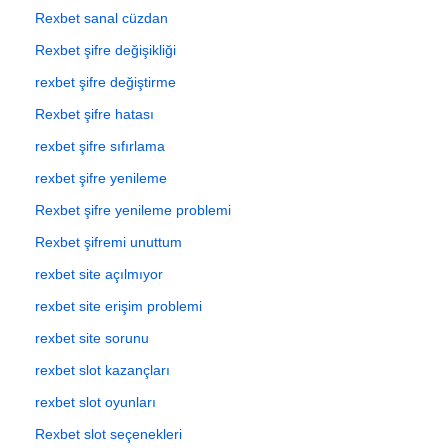
Rexbet sanal cüzdan
Rexbet şifre değişikliği
rexbet şifre değiştirme
Rexbet şifre hatası
rexbet şifre sıfırlama
rexbet şifre yenileme
Rexbet şifre yenileme problemi
Rexbet şifremi unuttum
rexbet site açılmıyor
rexbet site erişim problemi
rexbet site sorunu
rexbet slot kazançları
rexbet slot oyunları
Rexbet slot seçenekleri