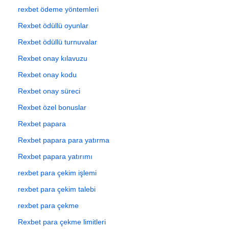
rexbet ödeme yöntemleri
Rexbet ödüllü oyunlar
Rexbet ödüllü turnuvalar
Rexbet onay kılavuzu
Rexbet onay kodu
Rexbet onay süreci
Rexbet özel bonuslar
Rexbet papara
Rexbet papara para yatırma
Rexbet papara yatırımı
rexbet para çekim işlemi
rexbet para çekim talebi
rexbet para çekme
Rexbet para çekme limitleri