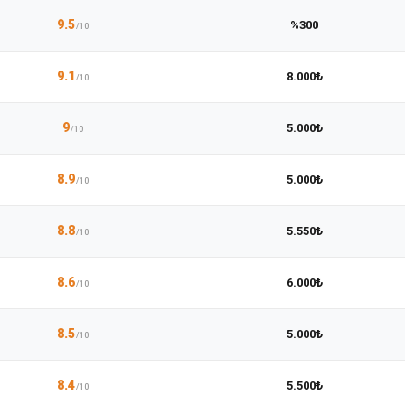
9.5
%300
/10
9.1
8.000₺
/10
9
5.000₺
/10
8.9
5.000₺
/10
8.8
5.550₺
/10
8.6
6.000₺
/10
8.5
5.000₺
/10
8.4
5.500₺
/10