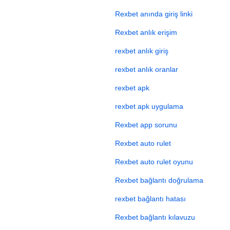
Rexbet anında giriş linki
Rexbet anlık erişim
rexbet anlık giriş
rexbet anlık oranlar
rexbet apk
rexbet apk uygulama
Rexbet app sorunu
Rexbet auto rulet
Rexbet auto rulet oyunu
Rexbet bağlantı doğrulama
rexbet bağlantı hatası
Rexbet bağlantı kılavuzu