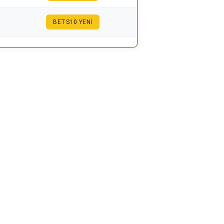
BETS10 YENI