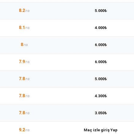
8.2
5.000₺
/10
8.1
4.000₺
/10
8
6.000₺
/10
7.9
6.000₺
/10
7.8
5.000₺
/10
7.8
4.300₺
/10
7.8
3.050₺
/10
9.2
Maç izle giriş Yap
/10