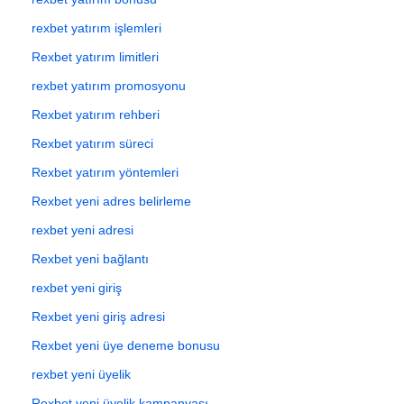
rexbet yatırım işlemleri
Rexbet yatırım limitleri
rexbet yatırım promosyonu
Rexbet yatırım rehberi
Rexbet yatırım süreci
Rexbet yatırım yöntemleri
Rexbet yeni adres belirleme
rexbet yeni adresi
Rexbet yeni bağlantı
rexbet yeni giriş
Rexbet yeni giriş adresi
Rexbet yeni üye deneme bonusu
rexbet yeni üyelik
Rexbet yeni üyelik kampanyası