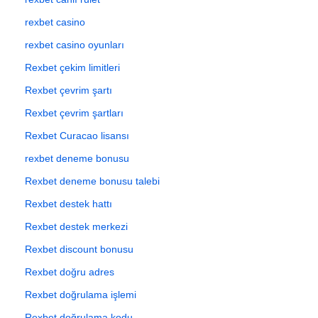
rexbet casino
rexbet casino oyunları
Rexbet çekim limitleri
Rexbet çevrim şartı
Rexbet çevrim şartları
Rexbet Curacao lisansı
rexbet deneme bonusu
Rexbet deneme bonusu talebi
Rexbet destek hattı
Rexbet destek merkezi
Rexbet discount bonusu
Rexbet doğru adres
Rexbet doğrulama işlemi
Rexbet doğrulama kodu