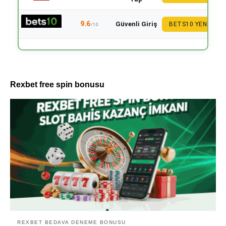
9.6
Güvenli Giriş
BETS10 YENI
/10
Rexbet free spin bonusu
REXBET BEDAVA DENEME BONUSU