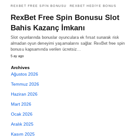
REXBET FREE SPIN BONUSU
REXBET HEDIYE BONUS
RexBet Free Spin Bonusu Slot
Bahis Kazanç İmkanı
Slot oyunlarında bonuslar oyunculara ek fırsat sunarak risk
almadan oyun deneyimi yaşamalarını sağlar. RexBet free spin
bonusu kapsamında verilen ücretsiz…
5 ay ago
Archives
Ağustos 2026
Temmuz 2026
Haziran 2026
Mart 2026
Ocak 2026
Aralık 2025
Kasım 2025