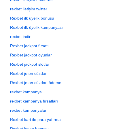
rexbet iletişim twitter
Rexbet ilk üyelik bonusu
Rexbet ilk üyelik kampanyası
rexbet indir
Rexbet jackpot fırsatı
Rexbet jackpot oyunlar
Rexbet jackpot slotlar
Rexbet jeton cüzdan
Rexbet jeton cüzdan ödeme
rexbet kampanya
rexbet kampanya fırsatları
rexbet kampanyalar
Rexbet kart ile para yatırma
Rexbet kayıp bonusu