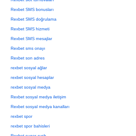
Rexbet SMS bonusları
Rexbet SMS doğrulama
Rexbet SMS hizmeti
Rexbet SMS mesajlar
Rexbet sms onayı
Rexbet son adres
rexbet sosyal ağlar
rexbet sosyal hesaplar
rexbet sosyal medya
Rexbet sosyal medya iletişim
Rexbet sosyal medya kanalları
rexbet spor
rexbet spor bahisleri
Rexbet sugar rush