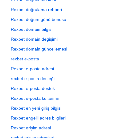
Rexbet doğrulama rehberi
Rexbet doğum günü bonusu
Rexbet domain bilgisi
Rexbet domain değişimi
Rexbet domain güncellemesi
rexbet e-posta
Rexbet e-posta adresi
rexbet e-posta desteği
Rexbet e-posta destek
Rexbet e-posta kullanımı
Rexbet en yeni giriş bilgisi
Rexbet engelli adres bilgileri
Rexbet erişim adresi
rexbet erişim adresleri