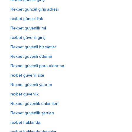
Rexbet güncel giriş adresi
rexbet güncel link
Rexbet güvenilir mi
rexbet güvenli giriş
Rexbet güvenli hizmetler
Rexbet güvenli ödeme
Rexbet güvenli para aktarma
rexbet güvenli site
Rexbet güvenli yatırım
rexbet güvenlik
Rexbet güvenlik önlemleri
Rexbet güvenlik şartları
rexbet hakkında
rexbet hakkında detaylar