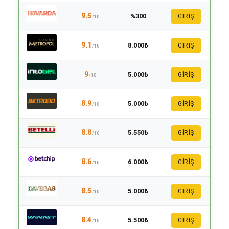
9.5
%300
GİRİŞ
/10
9.1
8.000₺
GİRİŞ
/10
9
5.000₺
GİRİŞ
/10
8.9
5.000₺
GİRİŞ
/10
8.8
5.550₺
GİRİŞ
/10
8.6
6.000₺
GİRİŞ
/10
8.5
5.000₺
GİRİŞ
/10
8.4
5.500₺
GİRİŞ
/10