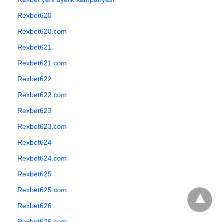
Rexbet620
Rexbet620.com
Rexbet621
Rexbet621.com
Rexbet622
Rexbet622.com
Rexbet623
Rexbet623.com
Rexbet624
Rexbet624.com
Rexbet625
Rexbet625.com
Rexbet626
Rexbet626.com