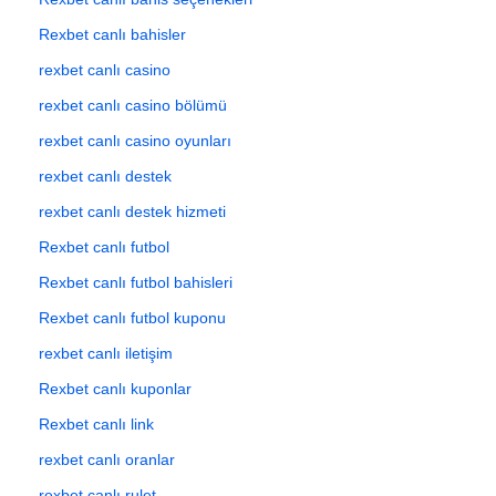
Rexbet canlı bahisler
rexbet canlı casino
rexbet canlı casino bölümü
rexbet canlı casino oyunları
rexbet canlı destek
rexbet canlı destek hizmeti
Rexbet canlı futbol
Rexbet canlı futbol bahisleri
Rexbet canlı futbol kuponu
rexbet canlı iletişim
Rexbet canlı kuponlar
Rexbet canlı link
rexbet canlı oranlar
rexbet canlı rulet