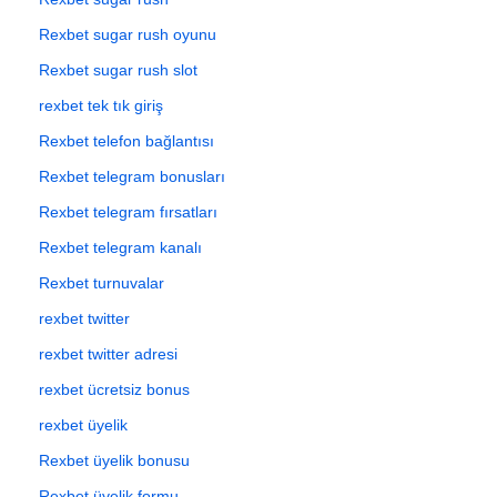
Rexbet sugar rush oyunu
Rexbet sugar rush slot
rexbet tek tık giriş
Rexbet telefon bağlantısı
Rexbet telegram bonusları
Rexbet telegram fırsatları
Rexbet telegram kanalı
Rexbet turnuvalar
rexbet twitter
rexbet twitter adresi
rexbet ücretsiz bonus
rexbet üyelik
Rexbet üyelik bonusu
Rexbet üyelik formu