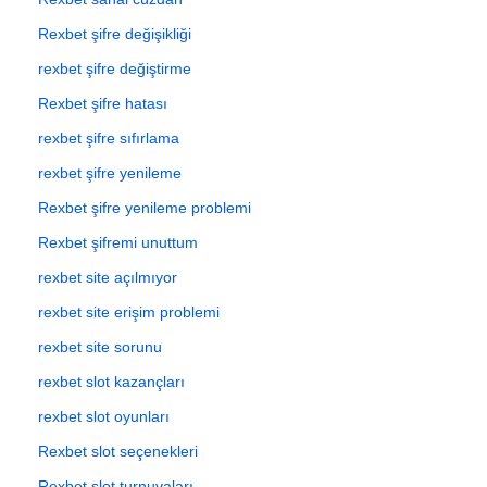
Rexbet şifre değişikliği
rexbet şifre değiştirme
Rexbet şifre hatası
rexbet şifre sıfırlama
rexbet şifre yenileme
Rexbet şifre yenileme problemi
Rexbet şifremi unuttum
rexbet site açılmıyor
rexbet site erişim problemi
rexbet site sorunu
rexbet slot kazançları
rexbet slot oyunları
Rexbet slot seçenekleri
Rexbet slot turnuvaları