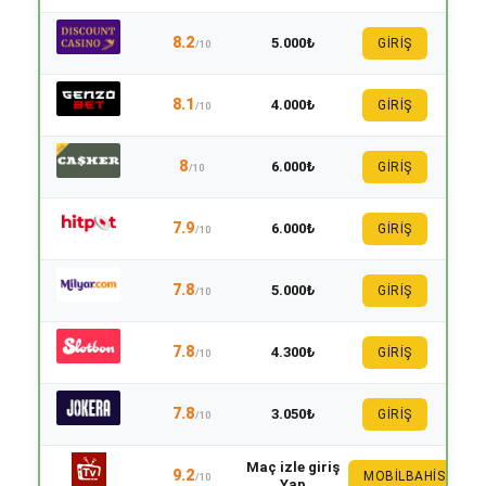
8.2
5.000₺
GİRİŞ
/10
8.1
4.000₺
GİRİŞ
/10
8
6.000₺
GİRİŞ
/10
7.9
6.000₺
GİRİŞ
/10
7.8
5.000₺
GİRİŞ
/10
7.8
4.300₺
GİRİŞ
/10
7.8
3.050₺
GİRİŞ
/10
Maç izle giriş
9.2
MOBILBAHIS
/10
Yap