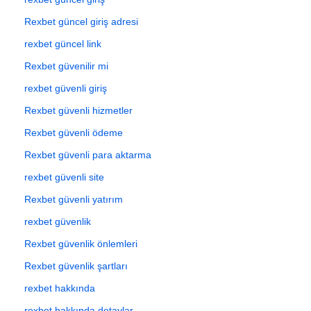
Rexbet güncel giriş adresi
rexbet güncel link
Rexbet güvenilir mi
rexbet güvenli giriş
Rexbet güvenli hizmetler
Rexbet güvenli ödeme
Rexbet güvenli para aktarma
rexbet güvenli site
Rexbet güvenli yatırım
rexbet güvenlik
Rexbet güvenlik önlemleri
Rexbet güvenlik şartları
rexbet hakkında
rexbet hakkında detaylar