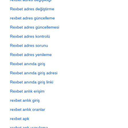
Rexbet adres değiştirme
rexbet adres güncelleme
Rexbet adres güncellemesi
Rexbet adres kontrolü
Rexbet adres sorunu
Rexbet adres yenileme
Rexbet anında giriş
Rexbet anında giriş adresi
Rexbet anında giriş linki
Rexbet anlık erişim
rexbet anlık giriş
rexbet anlık oranlar
rexbet apk
rexbet apk uygulama