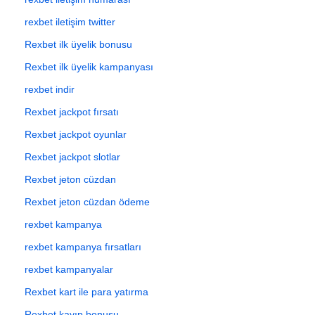
rexbet iletişim twitter
Rexbet ilk üyelik bonusu
Rexbet ilk üyelik kampanyası
rexbet indir
Rexbet jackpot fırsatı
Rexbet jackpot oyunlar
Rexbet jackpot slotlar
Rexbet jeton cüzdan
Rexbet jeton cüzdan ödeme
rexbet kampanya
rexbet kampanya fırsatları
rexbet kampanyalar
Rexbet kart ile para yatırma
Rexbet kayıp bonusu