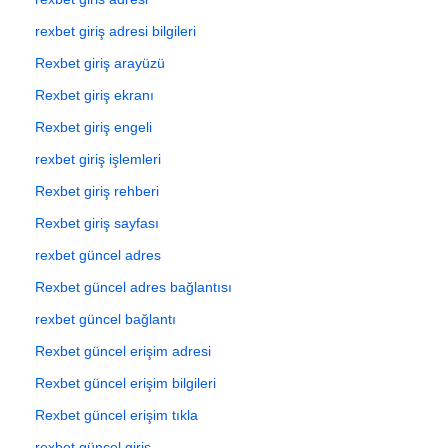
rexbet giriş adresi bilgileri
Rexbet giriş arayüzü
Rexbet giriş ekranı
Rexbet giriş engeli
rexbet giriş işlemleri
Rexbet giriş rehberi
Rexbet giriş sayfası
rexbet güncel adres
Rexbet güncel adres bağlantısı
rexbet güncel bağlantı
Rexbet güncel erişim adresi
Rexbet güncel erişim bilgileri
Rexbet güncel erişim tıkla
rexbet güncel giriş