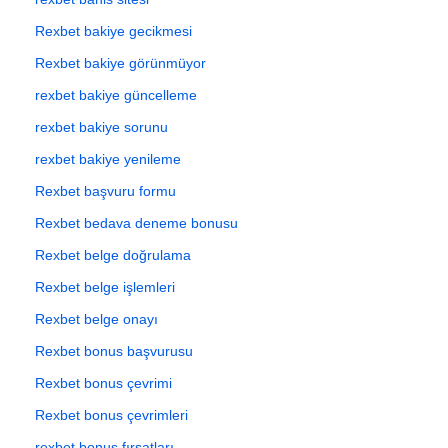
Rexbet bakiye gecikmesi
Rexbet bakiye görünmüyor
rexbet bakiye güncelleme
rexbet bakiye sorunu
rexbet bakiye yenileme
Rexbet başvuru formu
Rexbet bedava deneme bonusu
Rexbet belge doğrulama
Rexbet belge işlemleri
Rexbet belge onayı
Rexbet bonus başvurusu
Rexbet bonus çevrimi
Rexbet bonus çevrimleri
rexbet bonus fırsatları