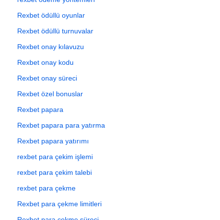
Rexbet ödüllü oyunlar
Rexbet ödüllü turnuvalar
Rexbet onay kılavuzu
Rexbet onay kodu
Rexbet onay süreci
Rexbet özel bonuslar
Rexbet papara
Rexbet papara para yatırma
Rexbet papara yatırımı
rexbet para çekim işlemi
rexbet para çekim talebi
rexbet para çekme
Rexbet para çekme limitleri
Rexbet para çekme süreci