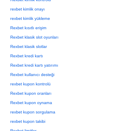
rexbet kimlik onayı
rexbet kimlik yükleme
Rexbet kısıtlı erişim
Rexbet klasik slot oyunları
Rexbet klasik slotlar
Rexbet kredi kartı
Rexbet kredi kartı yatırımı
Rexbet kullanıcı desteği
rexbet kupon kontrolü
Rexbet kupon oranları
Rexbet kupon oynama
rexbet kupon sorgulama
rexbet kupon takibi
Rexbet limitler