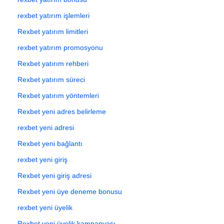
rexbet yatırım işlemleri
Rexbet yatırım limitleri
rexbet yatırım promosyonu
Rexbet yatırım rehberi
Rexbet yatırım süreci
Rexbet yatırım yöntemleri
Rexbet yeni adres belirleme
rexbet yeni adresi
Rexbet yeni bağlantı
rexbet yeni giriş
Rexbet yeni giriş adresi
Rexbet yeni üye deneme bonusu
rexbet yeni üyelik
Rexbet yeni üyelik kampanyası