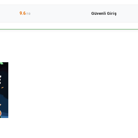
9.6
Güvenli Giriş
/10