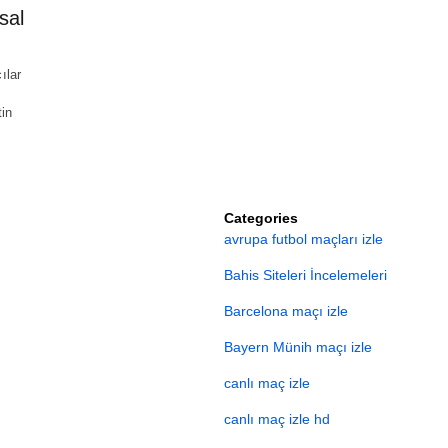
sal
ılar
tin
Categories
avrupa futbol maçları izle
Bahis Siteleri İncelemeleri
Barcelona maçı izle
Bayern Münih maçı izle
canlı maç izle
canlı maç izle hd