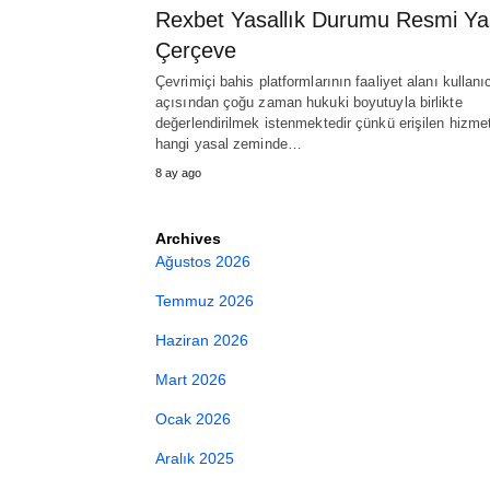
Rexbet Yasallık Durumu Resmi Ya
Çerçeve
Çevrimiçi bahis platformlarının faaliyet alanı kullanıc
açısından çoğu zaman hukuki boyutuyla birlikte
değerlendirilmek istenmektedir çünkü erişilen hizme
hangi yasal zeminde…
8 ay ago
Archives
Ağustos 2026
Temmuz 2026
Haziran 2026
Mart 2026
Ocak 2026
Aralık 2025