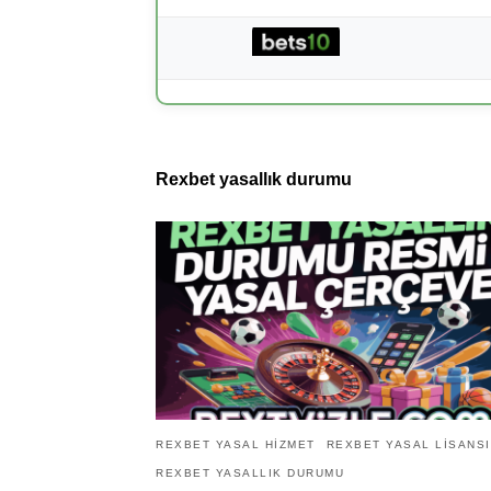
Rexbet yasallık durumu
REXBET YASAL HIZMET
REXBET YASAL LISANSI
REXBET YASALLIK DURUMU