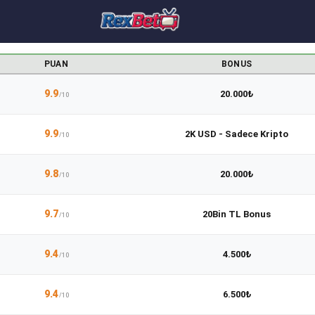
PUAN
BONUS
9.9
20.000₺
/10
9.9
2K USD - Sadece Kripto
/10
9.8
20.000₺
/10
9.7
20Bin TL Bonus
/10
9.4
4.500₺
/10
9.4
6.500₺
/10