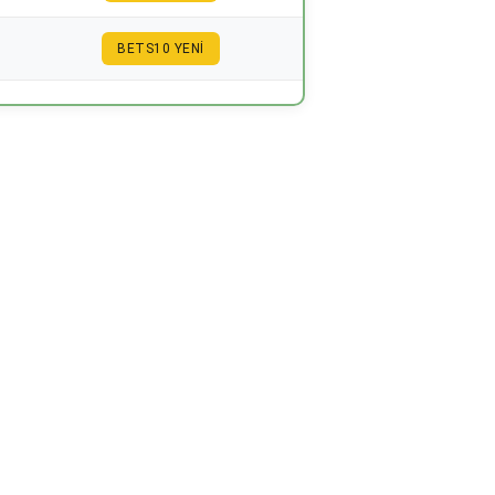
BETS10 YENI