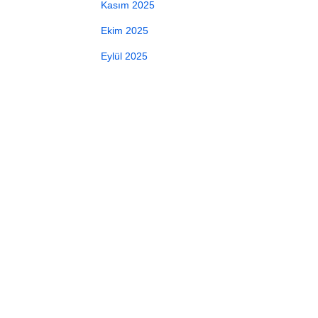
Kasım 2025
Ekim 2025
Eylül 2025