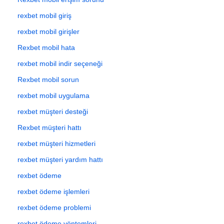
rexbet mobil giriş
rexbet mobil girişler
Rexbet mobil hata
rexbet mobil indir seçeneği
Rexbet mobil sorun
rexbet mobil uygulama
rexbet müşteri desteği
Rexbet müşteri hattı
rexbet müşteri hizmetleri
rexbet müşteri yardım hattı
rexbet ödeme
rexbet ödeme işlemleri
rexbet ödeme problemi
rexbet ödeme yöntemleri