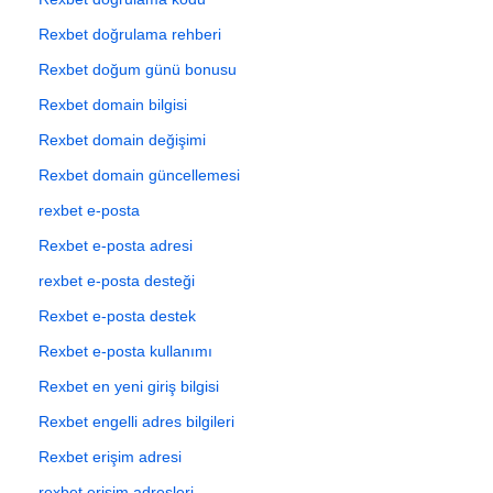
Rexbet doğrulama rehberi
Rexbet doğum günü bonusu
Rexbet domain bilgisi
Rexbet domain değişimi
Rexbet domain güncellemesi
rexbet e-posta
Rexbet e-posta adresi
rexbet e-posta desteği
Rexbet e-posta destek
Rexbet e-posta kullanımı
Rexbet en yeni giriş bilgisi
Rexbet engelli adres bilgileri
Rexbet erişim adresi
rexbet erişim adresleri