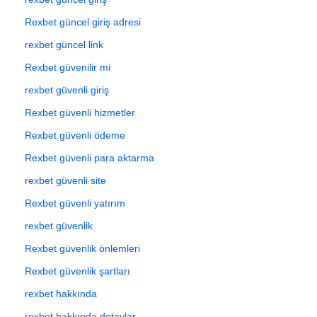
Rexbet güncel giriş adresi
rexbet güncel link
Rexbet güvenilir mi
rexbet güvenli giriş
Rexbet güvenli hizmetler
Rexbet güvenli ödeme
Rexbet güvenli para aktarma
rexbet güvenli site
Rexbet güvenli yatırım
rexbet güvenlik
Rexbet güvenlik önlemleri
Rexbet güvenlik şartları
rexbet hakkında
rexbet hakkında detaylar