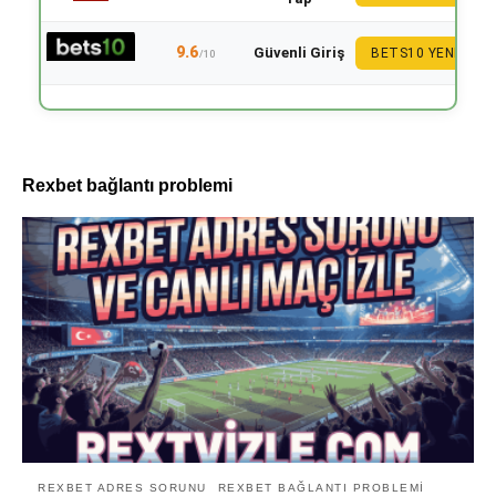
9.6
Güvenli Giriş
BETS10 YENI
/10
Rexbet bağlantı problemi
REXBET ADRES SORUNU
REXBET BAĞLANTI PROBLEMI