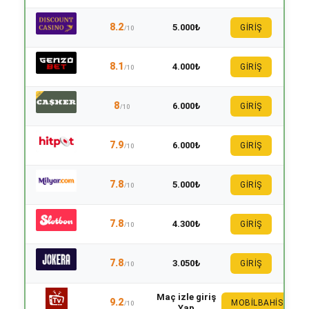
8.2
5.000₺
GİRİŞ
/10
8.1
4.000₺
GİRİŞ
/10
8
6.000₺
GİRİŞ
/10
7.9
6.000₺
GİRİŞ
/10
7.8
5.000₺
GİRİŞ
/10
7.8
4.300₺
GİRİŞ
/10
7.8
3.050₺
GİRİŞ
/10
Maç izle giriş
9.2
MOBILBAHIS
/10
Yap