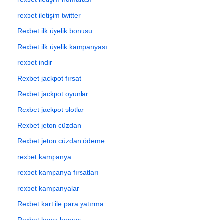
rexbet iletişim twitter
Rexbet ilk üyelik bonusu
Rexbet ilk üyelik kampanyası
rexbet indir
Rexbet jackpot fırsatı
Rexbet jackpot oyunlar
Rexbet jackpot slotlar
Rexbet jeton cüzdan
Rexbet jeton cüzdan ödeme
rexbet kampanya
rexbet kampanya fırsatları
rexbet kampanyalar
Rexbet kart ile para yatırma
Rexbet kayıp bonusu