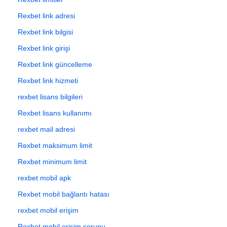
Rexbet link adresi
Rexbet link bilgisi
Rexbet link girişi
Rexbet link güncelleme
Rexbet link hizmeti
rexbet lisans bilgileri
Rexbet lisans kullanımı
rexbet mail adresi
Rexbet maksimum limit
Rexbet minimum limit
rexbet mobil apk
Rexbet mobil bağlantı hatası
rexbet mobil erişim
Rexbet mobil erişim sorunu