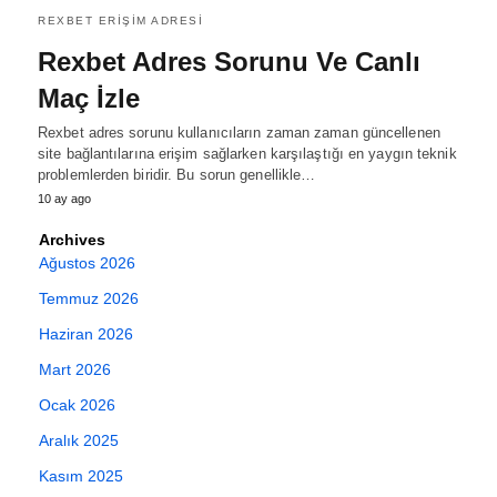
REXBET ERIŞIM ADRESI
Rexbet Adres Sorunu Ve Canlı
Maç İzle
Rexbet adres sorunu kullanıcıların zaman zaman güncellenen
site bağlantılarına erişim sağlarken karşılaştığı en yaygın teknik
problemlerden biridir. Bu sorun genellikle…
10 ay ago
Archives
Ağustos 2026
Temmuz 2026
Haziran 2026
Mart 2026
Ocak 2026
Aralık 2025
Kasım 2025