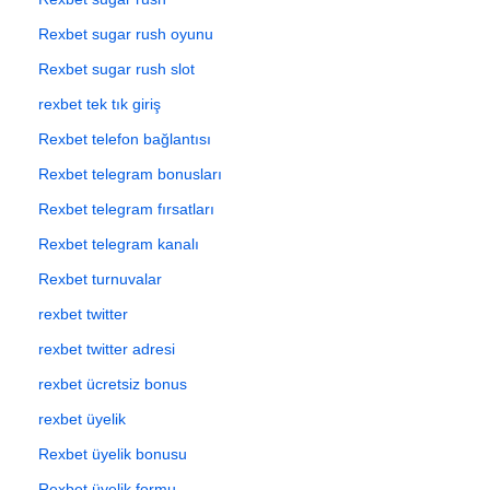
Rexbet sugar rush oyunu
Rexbet sugar rush slot
rexbet tek tık giriş
Rexbet telefon bağlantısı
Rexbet telegram bonusları
Rexbet telegram fırsatları
Rexbet telegram kanalı
Rexbet turnuvalar
rexbet twitter
rexbet twitter adresi
rexbet ücretsiz bonus
rexbet üyelik
Rexbet üyelik bonusu
Rexbet üyelik formu