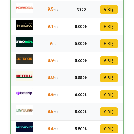
9.5
%300
GİRİŞ
/10
9.1
8.000₺
GİRİŞ
/10
9
5.000₺
GİRİŞ
/10
8.9
5.000₺
GİRİŞ
/10
8.8
5.550₺
GİRİŞ
/10
8.6
6.000₺
GİRİŞ
/10
8.5
5.000₺
GİRİŞ
/10
8.4
5.500₺
GİRİŞ
/10