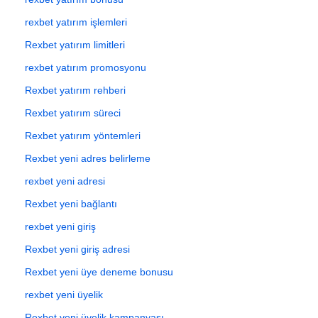
rexbet yatırım işlemleri
Rexbet yatırım limitleri
rexbet yatırım promosyonu
Rexbet yatırım rehberi
Rexbet yatırım süreci
Rexbet yatırım yöntemleri
Rexbet yeni adres belirleme
rexbet yeni adresi
Rexbet yeni bağlantı
rexbet yeni giriş
Rexbet yeni giriş adresi
Rexbet yeni üye deneme bonusu
rexbet yeni üyelik
Rexbet yeni üyelik kampanyası