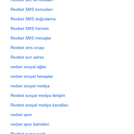
Rexbet SMS bonusları
Rexbet SMS doğrulama
Rexbet SMS hizmeti
Rexbet SMS mesajlar
Rexbet sms onayı
Rexbet son adres
rexbet sosyal ağlar
rexbet sosyal hesaplar
rexbet sosyal medya
Rexbet sosyal medya iletişim
Rexbet sosyal medya kanalları
rexbet spor
rexbet spor bahisleri
Rexbet sugar rush