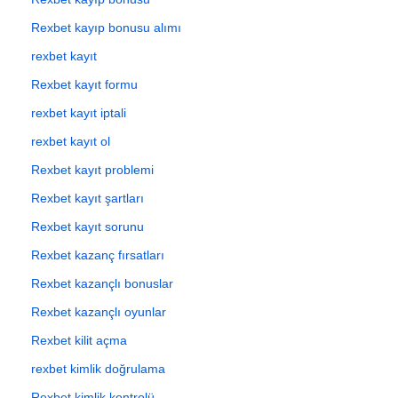
Rexbet kayıp bonusu alımı
rexbet kayıt
Rexbet kayıt formu
rexbet kayıt iptali
rexbet kayıt ol
Rexbet kayıt problemi
Rexbet kayıt şartları
Rexbet kayıt sorunu
Rexbet kazanç fırsatları
Rexbet kazançlı bonuslar
Rexbet kazançlı oyunlar
Rexbet kilit açma
rexbet kimlik doğrulama
Rexbet kimlik kontrolü