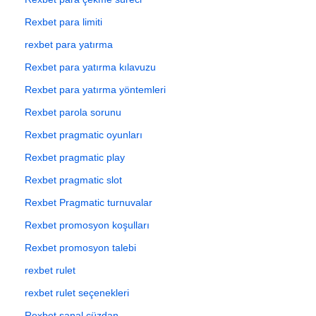
Rexbet para limiti
rexbet para yatırma
Rexbet para yatırma kılavuzu
Rexbet para yatırma yöntemleri
Rexbet parola sorunu
Rexbet pragmatic oyunları
Rexbet pragmatic play
Rexbet pragmatic slot
Rexbet Pragmatic turnuvalar
Rexbet promosyon koşulları
Rexbet promosyon talebi
rexbet rulet
rexbet rulet seçenekleri
Rexbet sanal cüzdan