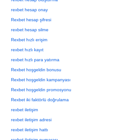
rexbet hesap onay
Rexbet hesap şifresi
rexbet hesap silme
Rexbet hızlı erişim
rexbet hızlı kayıt
rexbet hızlı para yatırma
Rexbet hoşgeldin bonusu
Rexbet hoşgeldin kampanyası
Rexbet hoşgeldin promosyonu
Rexbet iki faktörlü doğrulama
rexbet iletişim
rexbet iletişim adresi
rexbet iletişim hattı
rexbet iletişim numarası