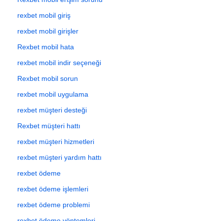
rexbet mobil giriş
rexbet mobil girişler
Rexbet mobil hata
rexbet mobil indir seçeneği
Rexbet mobil sorun
rexbet mobil uygulama
rexbet müşteri desteği
Rexbet müşteri hattı
rexbet müşteri hizmetleri
rexbet müşteri yardım hattı
rexbet ödeme
rexbet ödeme işlemleri
rexbet ödeme problemi
rexbet ödeme yöntemleri