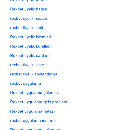
Rexbet üyelik hatası
rexbet üyelik hesabı
rexbet üyelik iptali
Rexbet üyelik işlemleri
Rexbet üyelik kuralları
Rexbet üyelik şartları
rexbet üyelik silme
rexbet üyelik sonlandırma
rexbet uygulama
Rexbet uygulama çökmesi
Rexbet uygulama giriş problemi
Rexbet uygulama hatası
rexbet uygulama indirme
Rexbet uygulama kullanımı