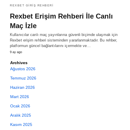
REXBET GIRIŞ REHBERI
Rexbet Erişim Rehberi İle Canlı
Maç İzle
Kullanıcılar canlı maç yayınlarına güvenli biçimde ulaşmak için
Rexbet erişim rehberi sisteminden yararlanmaktadır. Bu rehber,
platformun güncel bağlantılarını içermekte ve…
9 ay ago
Archives
Ağustos 2026
Temmuz 2026
Haziran 2026
Mart 2026
Ocak 2026
Aralık 2025
Kasım 2025