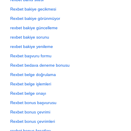
Rexbet bakiye gecikmesi
Rexbet bakiye görünmüyor
rexbet bakiye güncelleme
rexbet bakiye sorunu
rexbet bakiye yenileme
Rexbet başvuru formu
Rexbet bedava deneme bonusu
Rexbet belge doğrulama
Rexbet belge işlemleri
Rexbet belge onayı
Rexbet bonus başvurusu
Rexbet bonus çevrimi
Rexbet bonus çevrimleri
rexbet bonus fırsatları