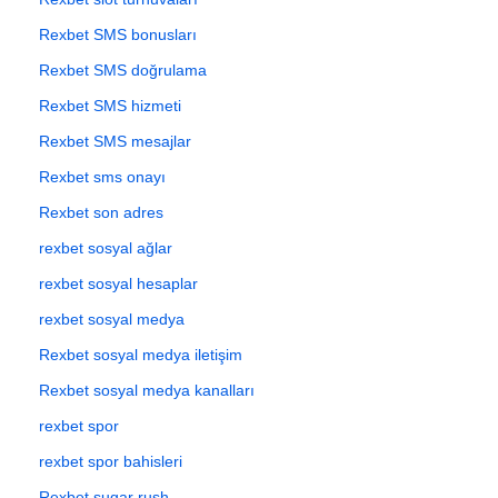
Rexbet SMS bonusları
Rexbet SMS doğrulama
Rexbet SMS hizmeti
Rexbet SMS mesajlar
Rexbet sms onayı
Rexbet son adres
rexbet sosyal ağlar
rexbet sosyal hesaplar
rexbet sosyal medya
Rexbet sosyal medya iletişim
Rexbet sosyal medya kanalları
rexbet spor
rexbet spor bahisleri
Rexbet sugar rush