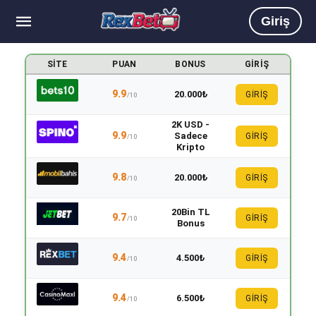
Giriş
SITE
PUAN
BONUS
GIRIŞ
9.9
20.000₺
GİRİŞ
/10
2K USD -
9.9
Sadece
GİRİŞ
/10
Kripto
9.8
20.000₺
GİRİŞ
/10
20Bin TL
9.7
GİRİŞ
/10
Bonus
9.4
4.500₺
GİRİŞ
/10
9.4
6.500₺
GİRİŞ
/10