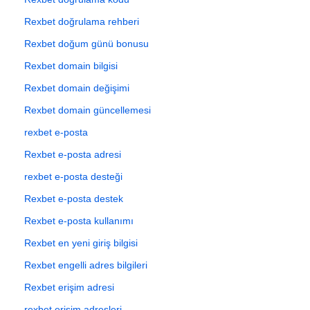
Rexbet doğrulama rehberi
Rexbet doğum günü bonusu
Rexbet domain bilgisi
Rexbet domain değişimi
Rexbet domain güncellemesi
rexbet e-posta
Rexbet e-posta adresi
rexbet e-posta desteği
Rexbet e-posta destek
Rexbet e-posta kullanımı
Rexbet en yeni giriş bilgisi
Rexbet engelli adres bilgileri
Rexbet erişim adresi
rexbet erişim adresleri