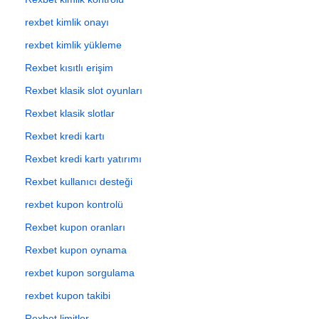
rexbet kimlik onayı
rexbet kimlik yükleme
Rexbet kısıtlı erişim
Rexbet klasik slot oyunları
Rexbet klasik slotlar
Rexbet kredi kartı
Rexbet kredi kartı yatırımı
Rexbet kullanıcı desteği
rexbet kupon kontrolü
Rexbet kupon oranları
Rexbet kupon oynama
rexbet kupon sorgulama
rexbet kupon takibi
Rexbet limitler