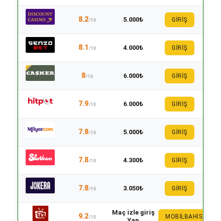
8.2
5.000₺
GİRİŞ
/10
8.1
4.000₺
GİRİŞ
/10
8
6.000₺
GİRİŞ
/10
7.9
6.000₺
GİRİŞ
/10
7.8
5.000₺
GİRİŞ
/10
7.8
4.300₺
GİRİŞ
/10
7.8
3.050₺
GİRİŞ
/10
Maç izle giriş
9.2
MOBILBAHIS
/10
Yap