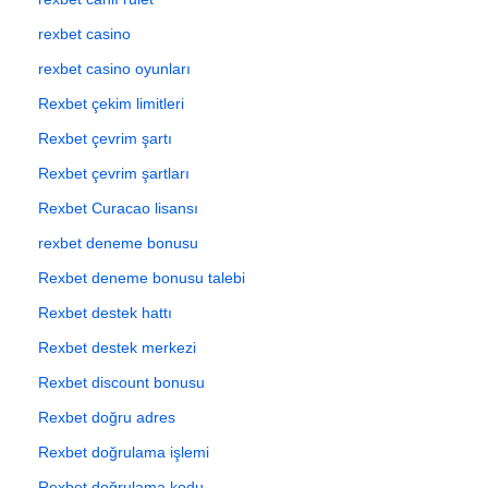
rexbet casino
rexbet casino oyunları
Rexbet çekim limitleri
Rexbet çevrim şartı
Rexbet çevrim şartları
Rexbet Curacao lisansı
rexbet deneme bonusu
Rexbet deneme bonusu talebi
Rexbet destek hattı
Rexbet destek merkezi
Rexbet discount bonusu
Rexbet doğru adres
Rexbet doğrulama işlemi
Rexbet doğrulama kodu