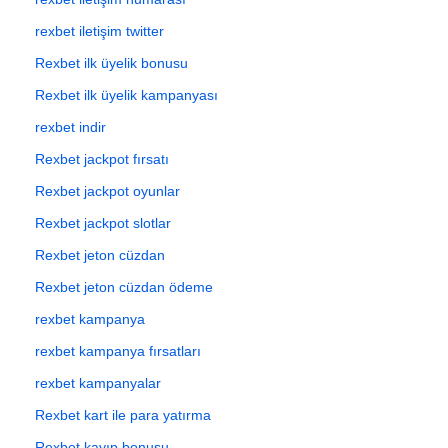
rexbet iletişim twitter
Rexbet ilk üyelik bonusu
Rexbet ilk üyelik kampanyası
rexbet indir
Rexbet jackpot fırsatı
Rexbet jackpot oyunlar
Rexbet jackpot slotlar
Rexbet jeton cüzdan
Rexbet jeton cüzdan ödeme
rexbet kampanya
rexbet kampanya fırsatları
rexbet kampanyalar
Rexbet kart ile para yatırma
Rexbet kayıp bonusu