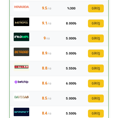
9.5
%300
GİRİŞ
/10
9.1
8.000₺
GİRİŞ
/10
9
5.000₺
GİRİŞ
/10
8.9
5.000₺
GİRİŞ
/10
8.8
5.550₺
GİRİŞ
/10
8.6
6.000₺
GİRİŞ
/10
8.5
5.000₺
GİRİŞ
/10
8.4
5.500₺
GİRİŞ
/10