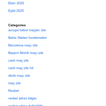
Ekim 2025
Eylül 2025
Categories
avrupa futbol maçları izle
Bahis Siteleri İncelemeleri
Barcelona maçı izle
Bayern Münih maçı izle
canlı maç izle
canlı maç izle hd
derbi maçı izle
maç izle
Rexbet
rexbet adres bilgisi
rexbet adres değişikliği