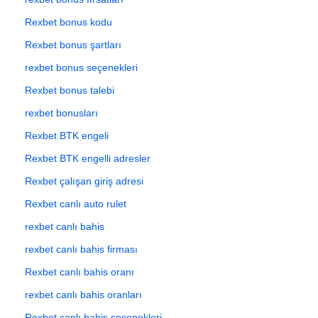
Rexbet bonus kodu
Rexbet bonus şartları
rexbet bonus seçenekleri
Rexbet bonus talebi
rexbet bonusları
Rexbet BTK engeli
Rexbet BTK engelli adresler
Rexbet çalışan giriş adresi
Rexbet canlı auto rulet
rexbet canlı bahis
rexbet canlı bahis firması
Rexbet canlı bahis oranı
rexbet canlı bahis oranları
Rexbet canlı bahis seçenekleri