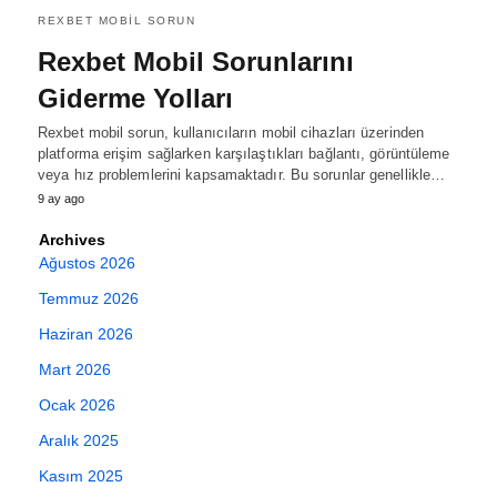
REXBET MOBIL SORUN
Rexbet Mobil Sorunlarını
Giderme Yolları
Rexbet mobil sorun, kullanıcıların mobil cihazları üzerinden
platforma erişim sağlarken karşılaştıkları bağlantı, görüntüleme
veya hız problemlerini kapsamaktadır. Bu sorunlar genellikle…
9 ay ago
Archives
Ağustos 2026
Temmuz 2026
Haziran 2026
Mart 2026
Ocak 2026
Aralık 2025
Kasım 2025