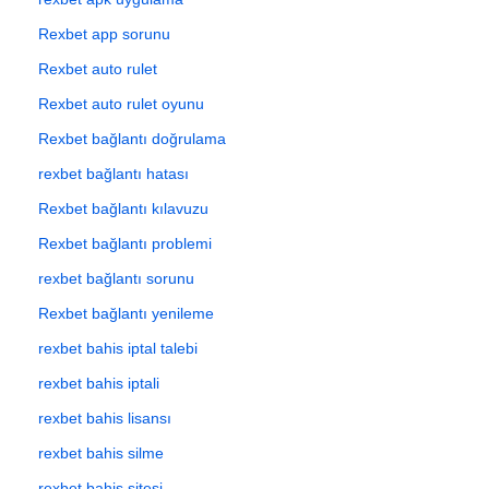
Rexbet app sorunu
Rexbet auto rulet
Rexbet auto rulet oyunu
Rexbet bağlantı doğrulama
rexbet bağlantı hatası
Rexbet bağlantı kılavuzu
Rexbet bağlantı problemi
rexbet bağlantı sorunu
Rexbet bağlantı yenileme
rexbet bahis iptal talebi
rexbet bahis iptali
rexbet bahis lisansı
rexbet bahis silme
rexbet bahis sitesi