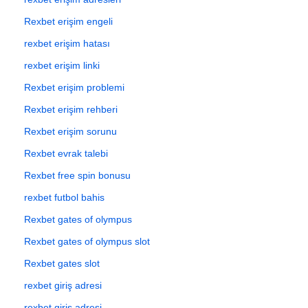
Rexbet erişim engeli
rexbet erişim hatası
rexbet erişim linki
Rexbet erişim problemi
Rexbet erişim rehberi
Rexbet erişim sorunu
Rexbet evrak talebi
Rexbet free spin bonusu
rexbet futbol bahis
Rexbet gates of olympus
Rexbet gates of olympus slot
Rexbet gates slot
rexbet giriş adresi
rexbet giris adresi