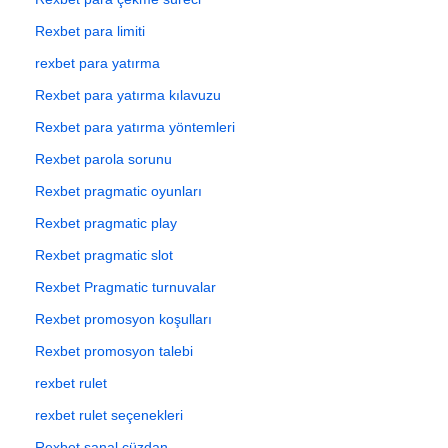
Rexbet para limiti
rexbet para yatırma
Rexbet para yatırma kılavuzu
Rexbet para yatırma yöntemleri
Rexbet parola sorunu
Rexbet pragmatic oyunları
Rexbet pragmatic play
Rexbet pragmatic slot
Rexbet Pragmatic turnuvalar
Rexbet promosyon koşulları
Rexbet promosyon talebi
rexbet rulet
rexbet rulet seçenekleri
Rexbet sanal cüzdan