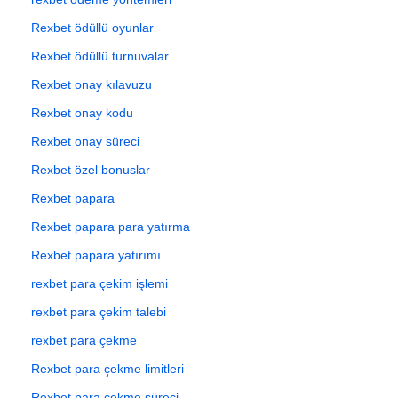
Rexbet ödüllü oyunlar
Rexbet ödüllü turnuvalar
Rexbet onay kılavuzu
Rexbet onay kodu
Rexbet onay süreci
Rexbet özel bonuslar
Rexbet papara
Rexbet papara para yatırma
Rexbet papara yatırımı
rexbet para çekim işlemi
rexbet para çekim talebi
rexbet para çekme
Rexbet para çekme limitleri
Rexbet para çekme süreci