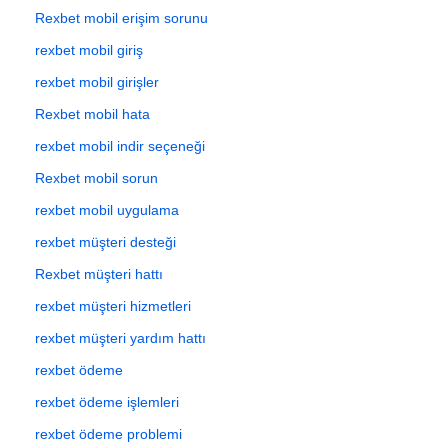
Rexbet mobil erişim sorunu
rexbet mobil giriş
rexbet mobil girişler
Rexbet mobil hata
rexbet mobil indir seçeneği
Rexbet mobil sorun
rexbet mobil uygulama
rexbet müşteri desteği
Rexbet müşteri hattı
rexbet müşteri hizmetleri
rexbet müşteri yardım hattı
rexbet ödeme
rexbet ödeme işlemleri
rexbet ödeme problemi