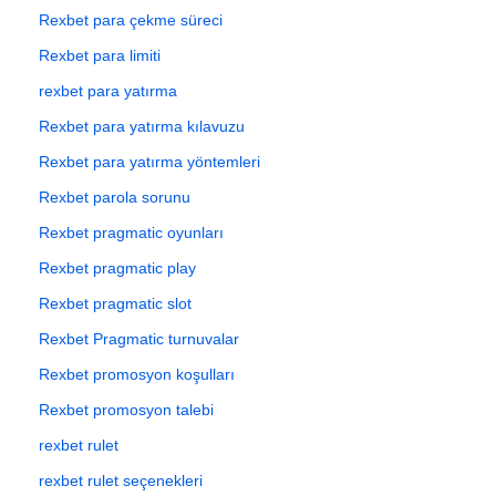
Rexbet para çekme süreci
Rexbet para limiti
rexbet para yatırma
Rexbet para yatırma kılavuzu
Rexbet para yatırma yöntemleri
Rexbet parola sorunu
Rexbet pragmatic oyunları
Rexbet pragmatic play
Rexbet pragmatic slot
Rexbet Pragmatic turnuvalar
Rexbet promosyon koşulları
Rexbet promosyon talebi
rexbet rulet
rexbet rulet seçenekleri