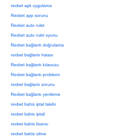
rexbet apk uygulama
Rexbet app sorunu
Rexbet auto rulet
Rexbet auto rulet oyunu
Rexbet bağlantı doğrulama
rexbet bağlantı hatası
Rexbet bağlantı kılavuzu
Rexbet bağlantı problemi
rexbet bağlantı sorunu
Rexbet bağlantı yenileme
rexbet bahis iptal talebi
rexbet bahis iptali
rexbet bahis lisansı
rexbet bahis silme