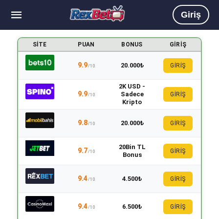
Giriş
SITE
PUAN
BONUS
GIRIŞ
9.9
20.000₺
GİRİŞ
/10
2K USD -
9.9
Sadece
GİRİŞ
/10
Kripto
9.8
20.000₺
GİRİŞ
/10
20Bin TL
9.7
GİRİŞ
/10
Bonus
9.4
4.500₺
GİRİŞ
/10
9.4
6.500₺
GİRİŞ
/10