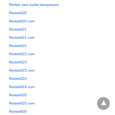
Rexbet yeni üyelik kampanyası
Rexbet620
Rexbet620.com
Rexbet621
Rexbet621.com
Rexbet622
Rexbet622.com
Rexbet623
Rexbet623.com
Rexbet624
Rexbet624.com
Rexbet625
Rexbet625.com
Rexbet626