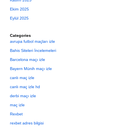
Ekim 2025
Eylül 2025
Categories
avrupa futbol maçları izle
Bahis Siteleri İncelemeleri
Barcelona maçı izle
Bayern Münih maçı izle
canlı maç izle
canlı maç izle hd
derbi maçı izle
maç izle
Rexbet
rexbet adres bilgisi