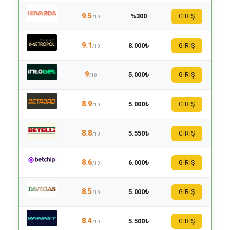
9.5
%300
GİRİŞ
/10
9.1
8.000₺
GİRİŞ
/10
9
5.000₺
GİRİŞ
/10
8.9
5.000₺
GİRİŞ
/10
8.8
5.550₺
GİRİŞ
/10
8.6
6.000₺
GİRİŞ
/10
8.5
5.000₺
GİRİŞ
/10
8.4
5.500₺
GİRİŞ
/10