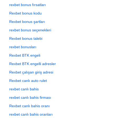
rexbet bonus fırsatları
Rexbet bonus kodu
Rexbet bonus şartları
rexbet bonus seçenekleri
Rexbet bonus talebi
rexbet bonusları
Rexbet BTK engeli
Rexbet BTK engelli adresler
Rexbet çalışan giriş adresi
Rexbet canlı auto rulet
rexbet canlı bahis
rexbet canlı bahis firması
Rexbet canlı bahis oranı
rexbet canlı bahis oranları