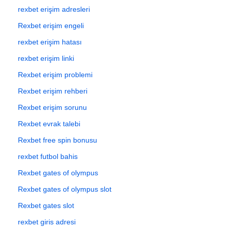
rexbet erişim adresleri
Rexbet erişim engeli
rexbet erişim hatası
rexbet erişim linki
Rexbet erişim problemi
Rexbet erişim rehberi
Rexbet erişim sorunu
Rexbet evrak talebi
Rexbet free spin bonusu
rexbet futbol bahis
Rexbet gates of olympus
Rexbet gates of olympus slot
Rexbet gates slot
rexbet giris adresi