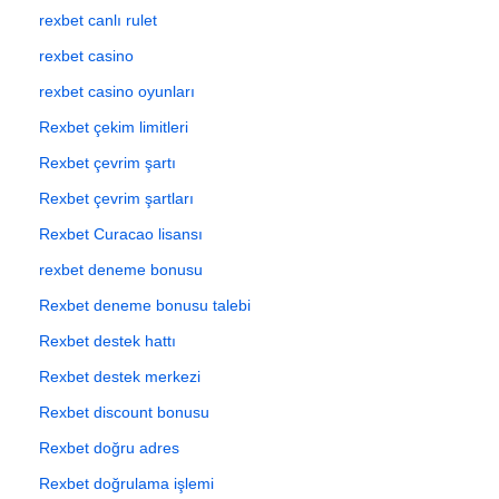
rexbet canlı rulet
rexbet casino
rexbet casino oyunları
Rexbet çekim limitleri
Rexbet çevrim şartı
Rexbet çevrim şartları
Rexbet Curacao lisansı
rexbet deneme bonusu
Rexbet deneme bonusu talebi
Rexbet destek hattı
Rexbet destek merkezi
Rexbet discount bonusu
Rexbet doğru adres
Rexbet doğrulama işlemi