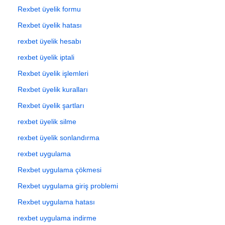
Rexbet üyelik formu
Rexbet üyelik hatası
rexbet üyelik hesabı
rexbet üyelik iptali
Rexbet üyelik işlemleri
Rexbet üyelik kuralları
Rexbet üyelik şartları
rexbet üyelik silme
rexbet üyelik sonlandırma
rexbet uygulama
Rexbet uygulama çökmesi
Rexbet uygulama giriş problemi
Rexbet uygulama hatası
rexbet uygulama indirme