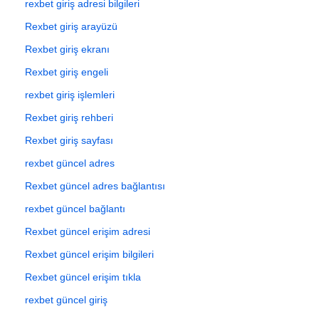
rexbet giriş adresi bilgileri
Rexbet giriş arayüzü
Rexbet giriş ekranı
Rexbet giriş engeli
rexbet giriş işlemleri
Rexbet giriş rehberi
Rexbet giriş sayfası
rexbet güncel adres
Rexbet güncel adres bağlantısı
rexbet güncel bağlantı
Rexbet güncel erişim adresi
Rexbet güncel erişim bilgileri
Rexbet güncel erişim tıkla
rexbet güncel giriş