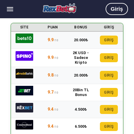
Giriş
SITE
PUAN
BONUS
GIRIŞ
9.9
20.000₺
GİRİŞ
/10
2K USD -
9.9
Sadece
GİRİŞ
/10
Kripto
9.8
20.000₺
GİRİŞ
/10
20Bin TL
9.7
GİRİŞ
/10
Bonus
9.4
4.500₺
GİRİŞ
/10
9.4
6.500₺
GİRİŞ
/10