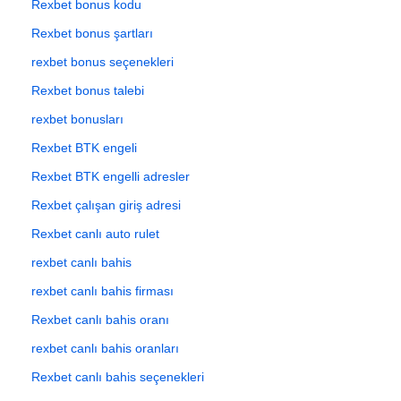
Rexbet bonus kodu
Rexbet bonus şartları
rexbet bonus seçenekleri
Rexbet bonus talebi
rexbet bonusları
Rexbet BTK engeli
Rexbet BTK engelli adresler
Rexbet çalışan giriş adresi
Rexbet canlı auto rulet
rexbet canlı bahis
rexbet canlı bahis firması
Rexbet canlı bahis oranı
rexbet canlı bahis oranları
Rexbet canlı bahis seçenekleri