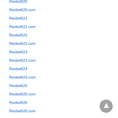
Rexbet620
Rexbet620.com
Rexbet621
Rexbet621.com
Rexbet622
Rexbet622.com
Rexbet623
Rexbet623.com
Rexbet624
Rexbet624.com
Rexbet625
Rexbet625.com
Rexbet626
Rexbet626.com