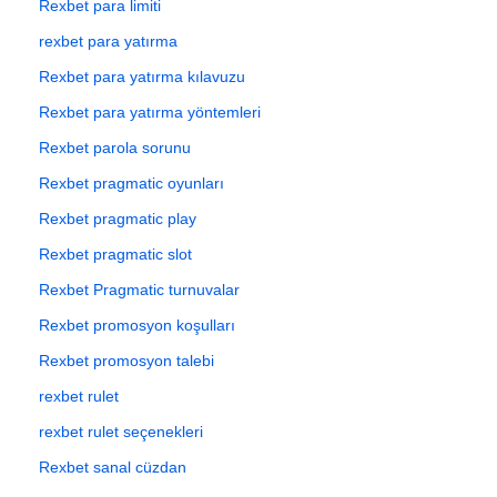
Rexbet para limiti
rexbet para yatırma
Rexbet para yatırma kılavuzu
Rexbet para yatırma yöntemleri
Rexbet parola sorunu
Rexbet pragmatic oyunları
Rexbet pragmatic play
Rexbet pragmatic slot
Rexbet Pragmatic turnuvalar
Rexbet promosyon koşulları
Rexbet promosyon talebi
rexbet rulet
rexbet rulet seçenekleri
Rexbet sanal cüzdan