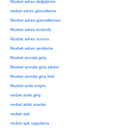
Rexbet adres değiştirme
rexbet adres güncelleme
Rexbet adres güncellemesi
Rexbet adres kontrolü
Rexbet adres sorunu
Rexbet adres yenileme
Rexbet anında giriş
Rexbet anında giriş adresi
Rexbet anında giriş linki
Rexbet anlık erişim
rexbet anlık giriş
rexbet anlık oranlar
rexbet apk
rexbet apk uygulama