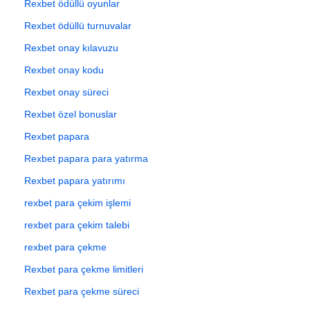
Rexbet ödüllü oyunlar
Rexbet ödüllü turnuvalar
Rexbet onay kılavuzu
Rexbet onay kodu
Rexbet onay süreci
Rexbet özel bonuslar
Rexbet papara
Rexbet papara para yatırma
Rexbet papara yatırımı
rexbet para çekim işlemi
rexbet para çekim talebi
rexbet para çekme
Rexbet para çekme limitleri
Rexbet para çekme süreci