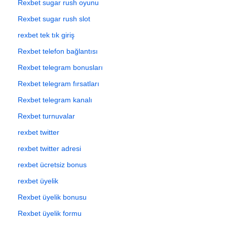
Rexbet sugar rush oyunu
Rexbet sugar rush slot
rexbet tek tık giriş
Rexbet telefon bağlantısı
Rexbet telegram bonusları
Rexbet telegram fırsatları
Rexbet telegram kanalı
Rexbet turnuvalar
rexbet twitter
rexbet twitter adresi
rexbet ücretsiz bonus
rexbet üyelik
Rexbet üyelik bonusu
Rexbet üyelik formu