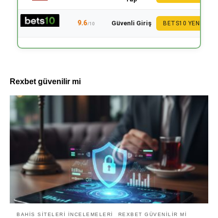
9.6
Güvenli Giriş
BETS10 YENI
/10
Rexbet güvenilir mi
BAHIS SITELERI İNCELEMELERI
REXBET GÜVENILIR MI