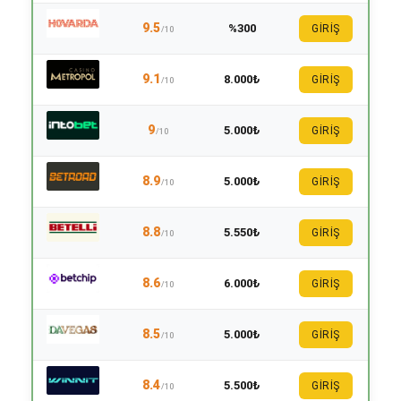
9.5
%300
GİRİŞ
/10
9.1
8.000₺
GİRİŞ
/10
9
5.000₺
GİRİŞ
/10
8.9
5.000₺
GİRİŞ
/10
8.8
5.550₺
GİRİŞ
/10
8.6
6.000₺
GİRİŞ
/10
8.5
5.000₺
GİRİŞ
/10
8.4
5.500₺
GİRİŞ
/10