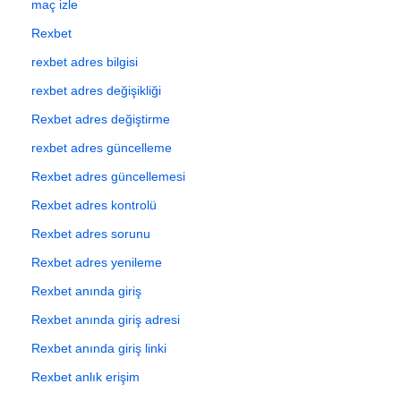
maç izle
Rexbet
rexbet adres bilgisi
rexbet adres değişikliği
Rexbet adres değiştirme
rexbet adres güncelleme
Rexbet adres güncellemesi
Rexbet adres kontrolü
Rexbet adres sorunu
Rexbet adres yenileme
Rexbet anında giriş
Rexbet anında giriş adresi
Rexbet anında giriş linki
Rexbet anlık erişim