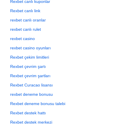
Rexbet canlı kuponlar
Rexbet canlı link
rexbet canlı oranlar
rexbet canlı rulet
rexbet casino
rexbet casino oyunları
Rexbet çekim limitleri
Rexbet çevrim şartı
Rexbet çevrim şartları
Rexbet Curacao lisansı
rexbet deneme bonusu
Rexbet deneme bonusu talebi
Rexbet destek hattı
Rexbet destek merkezi