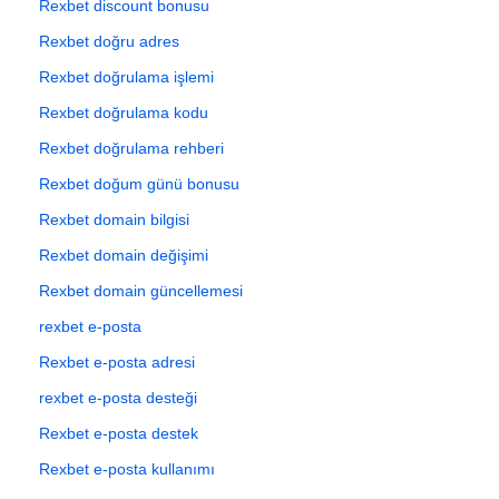
Rexbet discount bonusu
Rexbet doğru adres
Rexbet doğrulama işlemi
Rexbet doğrulama kodu
Rexbet doğrulama rehberi
Rexbet doğum günü bonusu
Rexbet domain bilgisi
Rexbet domain değişimi
Rexbet domain güncellemesi
rexbet e-posta
Rexbet e-posta adresi
rexbet e-posta desteği
Rexbet e-posta destek
Rexbet e-posta kullanımı