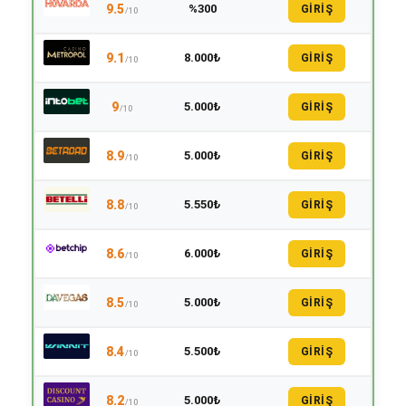
9.5
%300
GİRİŞ
/10
9.1
8.000₺
GİRİŞ
/10
9
5.000₺
GİRİŞ
/10
8.9
5.000₺
GİRİŞ
/10
8.8
5.550₺
GİRİŞ
/10
8.6
6.000₺
GİRİŞ
/10
8.5
5.000₺
GİRİŞ
/10
8.4
5.500₺
GİRİŞ
/10
8.2
5.000₺
GİRİŞ
/10