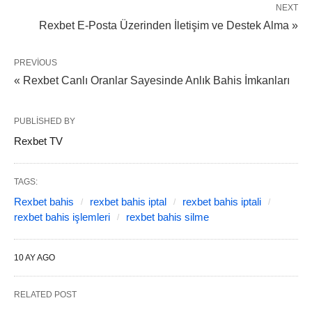
NEXT
Rexbet E-Posta Üzerinden İletişim ve Destek Alma »
PREVIOUS
« Rexbet Canlı Oranlar Sayesinde Anlık Bahis İmkanları
PUBLISHED BY
Rexbet TV
TAGS:
Rexbet bahis
rexbet bahis iptal
rexbet bahis iptali
rexbet bahis işlemleri
rexbet bahis silme
10 AY AGO
RELATED POST