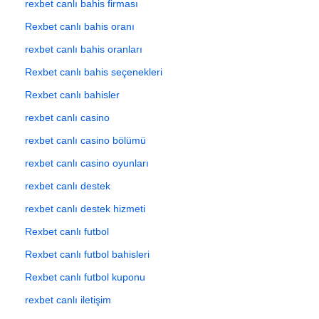
rexbet canlı bahis firması
Rexbet canlı bahis oranı
rexbet canlı bahis oranları
Rexbet canlı bahis seçenekleri
Rexbet canlı bahisler
rexbet canlı casino
rexbet canlı casino bölümü
rexbet canlı casino oyunları
rexbet canlı destek
rexbet canlı destek hizmeti
Rexbet canlı futbol
Rexbet canlı futbol bahisleri
Rexbet canlı futbol kuponu
rexbet canlı iletişim