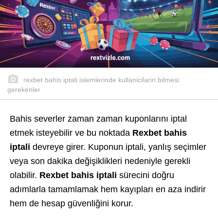
rexbet bahis iptali islemlerinde kullanicilarin bilmesi
gerekenler
Bahis severler zaman zaman kuponlarını iptal
etmek isteyebilir ve bu noktada
Rexbet bahis
iptali
devreye girer. Kuponun iptali, yanlış seçimler
veya son dakika değişiklikleri nedeniyle gerekli
olabilir.
Rexbet bahis iptali
sürecini doğru
adımlarla tamamlamak hem kayıpları en aza indirir
hem de hesap güvenliğini korur.