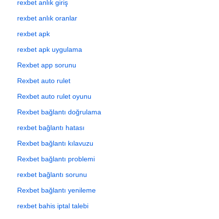
rexbet anlık giriş
rexbet anlık oranlar
rexbet apk
rexbet apk uygulama
Rexbet app sorunu
Rexbet auto rulet
Rexbet auto rulet oyunu
Rexbet bağlantı doğrulama
rexbet bağlantı hatası
Rexbet bağlantı kılavuzu
Rexbet bağlantı problemi
rexbet bağlantı sorunu
Rexbet bağlantı yenileme
rexbet bahis iptal talebi