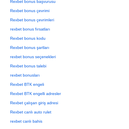
Rexbet bonus başvurusu
Rexbet bonus çevrimi
Rexbet bonus çevrimleri
rexbet bonus fırsatları
Rexbet bonus kodu
Rexbet bonus şartları
rexbet bonus seçenekleri
Rexbet bonus talebi
rexbet bonusları
Rexbet BTK engeli
Rexbet BTK engelli adresler
Rexbet çalışan giriş adresi
Rexbet canlı auto rulet
rexbet canlı bahis