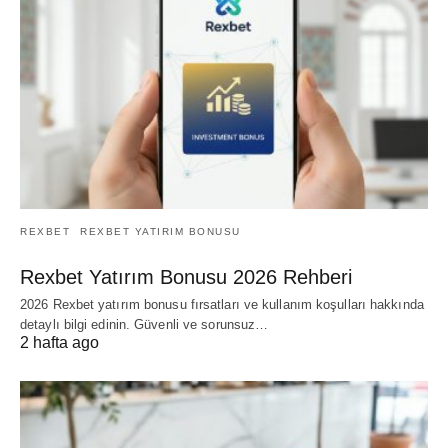
REXBET
REXBET YATIRIM BONUSU
Rexbet Yatırım Bonusu 2026 Rehberi
2026 Rexbet yatırım bonusu fırsatları ve kullanım koşulları hakkında
detaylı bilgi edinin. Güvenli ve sorunsuz…
2 hafta ago