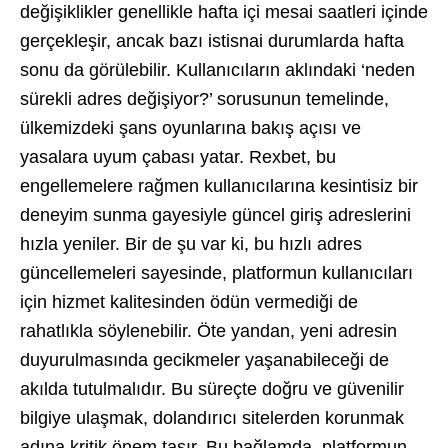
değişiklikler genellikle hafta içi mesai saatleri içinde
gerçekleşir, ancak bazı istisnai durumlarda hafta
sonu da görülebilir. Kullanıcıların aklındaki ‘neden
sürekli adres değişiyor?’ sorusunun temelinde,
ülkemizdeki şans oyunlarına bakış açısı ve
yasalara uyum çabası yatar. Rexbet, bu
engellemelere rağmen kullanıcılarına kesintisiz bir
deneyim sunma gayesiyle güncel giriş adreslerini
hızla yeniler. Bir de şu var ki, bu hızlı adres
güncellemeleri sayesinde, platformun kullanıcıları
için hizmet kalitesinden ödün vermediği de
rahatlıkla söylenebilir. Öte yandan, yeni adresin
duyurulmasında gecikmeler yaşanabileceği de
akılda tutulmalıdır. Bu süreçte doğru ve güvenilir
bilgiye ulaşmak, dolandırıcı sitelerden korunmak
adına kritik önem taşır. Bu bağlamda, platformun