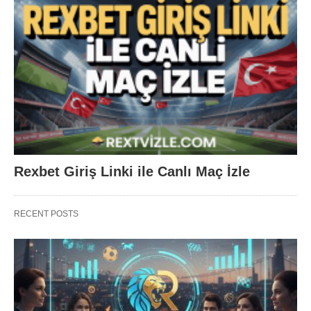
Rexbet Giriş Linki ile Canlı Maç İzle
RECENT POSTS