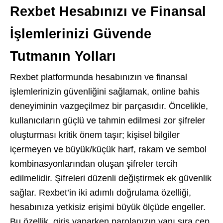
Rexbet Hesabınızı ve Finansal
İşlemlerinizi Güvende
Tutmanın Yolları
Rexbet platformunda hesabınızın ve finansal
işlemlerinizin güvenliğini sağlamak, online bahis
deneyiminin vazgeçilmez bir parçasıdır. Öncelikle,
kullanıcıların güçlü ve tahmin edilmesi zor şifreler
oluşturması kritik önem taşır; kişisel bilgiler
içermeyen ve büyük/küçük harf, rakam ve sembol
kombinasyonlarından oluşan şifreler tercih
edilmelidir. Şifreleri düzenli değiştirmek ek güvenlik
sağlar. Rexbet’in iki adımlı doğrulama özelliği,
hesabınıza yetkisiz erişimi büyük ölçüde engeller.
Bu özellik, giriş yaparken parolanızın yanı sıra cep