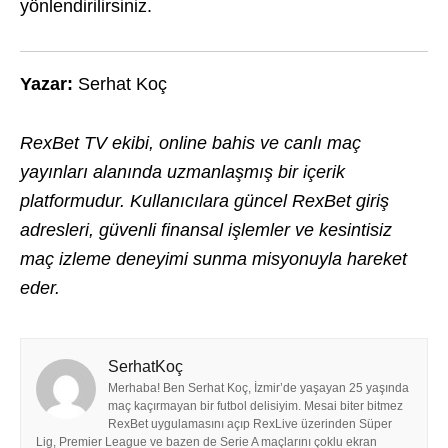
yönlendirilirsiniz.
Yazar:
Serhat Koç
RexBet TV ekibi, online bahis ve canlı maç
yayınları alanında uzmanlaşmış bir içerik
platformudur. Kullanıcılara güncel RexBet giriş
adresleri, güvenli finansal işlemler ve kesintisiz
maç izleme deneyimi sunma misyonuyla hareket
eder.
SerhatKoç
Merhaba! Ben Serhat Koç, İzmir’de yaşayan 25 yaşında
maç kaçırmayan bir futbol delisiyim. Mesai biter bitmez
RexBet uygulamasını açıp RexLive üzerinden Süper
Lig, Premier League ve bazen de Serie A maçlarını çoklu ekran