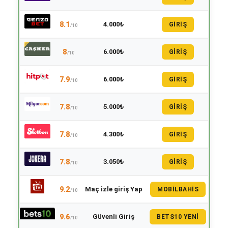
8.1
4.000₺
GİRİŞ
/10
8
6.000₺
GİRİŞ
/10
7.9
6.000₺
GİRİŞ
/10
7.8
5.000₺
GİRİŞ
/10
7.8
4.300₺
GİRİŞ
/10
7.8
3.050₺
GİRİŞ
/10
9.2
Maç izle giriş Yap
MOBILBAHIS
/10
9.6
Güvenli Giriş
BETS10 YENI
/10