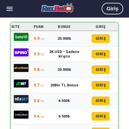
Giriş
SITE
PUAN
BONUS
GIRIŞ
9.9
20.000₺
GİRİŞ
/10
2K USD - Sadece
9.9
GİRİŞ
/10
Kripto
9.8
20.000₺
GİRİŞ
/10
9.7
20Bin TL Bonus
GİRİŞ
/10
9.4
4.500₺
GİRİŞ
/10
9.4
6.500₺
GİRİŞ
/10