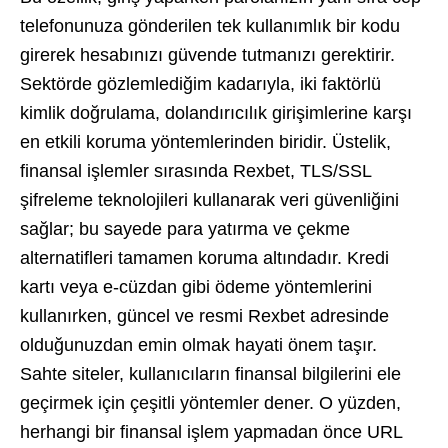
telefonunuza gönderilen tek kullanımlık bir kodu
girerek hesabınızı güvende tutmanızı gerektirir.
Sektörde gözlemlediğim kadarıyla, iki faktörlü
kimlik doğrulama, dolandırıcılık girişimlerine karşı
en etkili koruma yöntemlerinden biridir. Üstelik,
finansal işlemler sırasında Rexbet, TLS/SSL
şifreleme teknolojileri kullanarak veri güvenliğini
sağlar; bu sayede para yatırma ve çekme
alternatifleri tamamen koruma altındadır. Kredi
kartı veya e-cüzdan gibi ödeme yöntemlerini
kullanırken, güncel ve resmi Rexbet adresinde
olduğunuzdan emin olmak hayati önem taşır.
Sahte siteler, kullanıcıların finansal bilgilerini ele
geçirmek için çeşitli yöntemler dener. O yüzden,
herhangi bir finansal işlem yapmadan önce URL