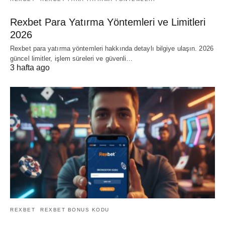
Rexbet Para Yatırma Yöntemleri ve Limitleri
2026
Rexbet para yatırma yöntemleri hakkında detaylı bilgiye ulaşın. 2026
güncel limitler, işlem süreleri ve güvenli…
3 hafta ago
REXBET
REXBET BONUS KODU