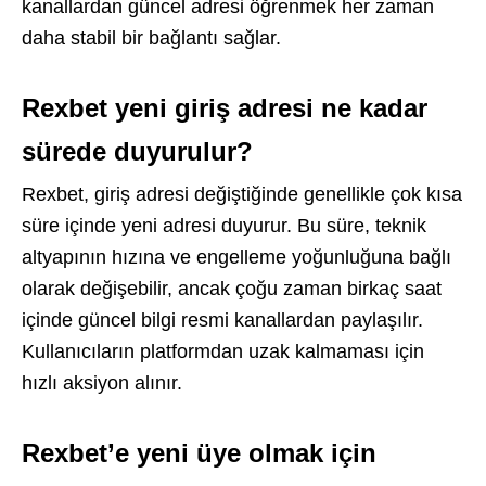
kanallardan güncel adresi öğrenmek her zaman
daha stabil bir bağlantı sağlar.
Rexbet yeni giriş adresi ne kadar
sürede duyurulur?
Rexbet, giriş adresi değiştiğinde genellikle çok kısa
süre içinde yeni adresi duyurur. Bu süre, teknik
altyapının hızına ve engelleme yoğunluğuna bağlı
olarak değişebilir, ancak çoğu zaman birkaç saat
içinde güncel bilgi resmi kanallardan paylaşılır.
Kullanıcıların platformdan uzak kalmaması için
hızlı aksiyon alınır.
Rexbet’e yeni üye olmak için