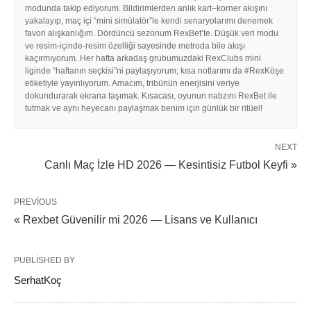
modunda takip ediyorum. Bildirimlerden anlık kart–korner akışını
yakalayıp, maç içi “mini simülatör”le kendi senaryolarımı denemek
favori alışkanlığım. Dördüncü sezonum RexBet’te. Düşük veri modu
ve resim-içinde-resim özelliği sayesinde metroda bile akışı
kaçırmıyorum. Her hafta arkadaş grubumuzdaki RexClubs mini
liginde “haftanın seçkisi”ni paylaşıyorum; kısa notlarımı da #RexKöşe
etiketiyle yayınlıyorum. Amacım, tribünün enerjisini veriye
dokundurarak ekrana taşımak. Kısacası, oyunun nabzını RexBet ile
tutmak ve aynı heyecanı paylaşmak benim için günlük bir ritüel!
NEXT
Canlı Maç İzle HD 2026 — Kesintisiz Futbol Keyfi »
PREVIOUS
« Rexbet Güvenilir mi 2026 — Lisans ve Kullanıcı
PUBLISHED BY
SerhatKoç