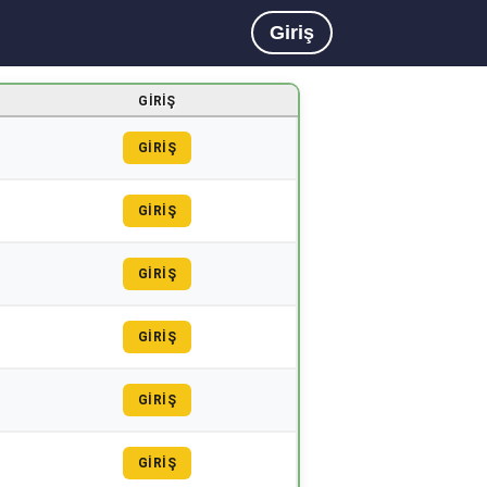
Giriş
GIRIŞ
GİRİŞ
GİRİŞ
GİRİŞ
GİRİŞ
GİRİŞ
GİRİŞ