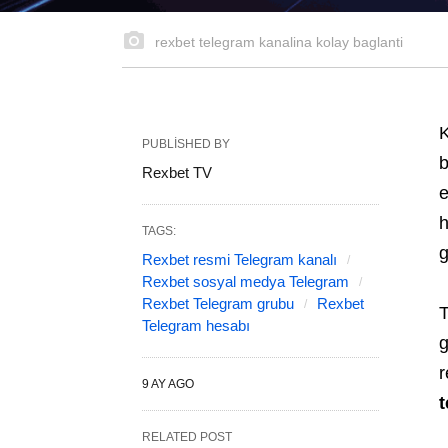
rexbet telegram kanalina kolay baglanti
K
PUBLISHED BY
b
Rexbet TV
e
h
TAGS:
g
Rexbet resmi Telegram kanalı
Rexbet sosyal medya Telegram
Rexbet Telegram grubu
Rexbet
T
Telegram hesabı
g
r
9 AY AGO
RELATED POST