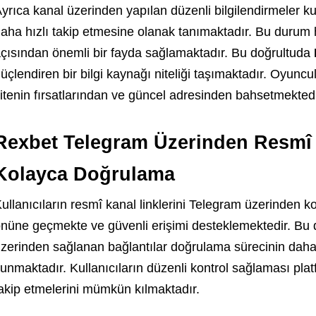
yrıca kanal üzerinden yapılan düzenli bilgilendirmeler kull
aha hızlı takip etmesine olanak tanımaktadır. Bu durum
çısından önemli bir fayda sağlamaktadır. Bu doğrultuda
üçlendiren bir bilgi kaynağı niteliği taşımaktadır.
Oyuncul
itenin fırsatlarından ve güncel adresinden bahsetmektedi
Rexbet Telegram Üzerinden Resmî 
Kolayca Doğrulama
ullanıcıların resmî kanal linklerini Telegram üzerinden k
nüne geçmekte ve güvenli erişimi desteklemektedir. Bu
zerinden sağlanan bağlantılar doğrulama sürecinin daha h
unmaktadır. Kullanıcıların düzenli kontrol sağlaması pl
akip etmelerini mümkün kılmaktadır.