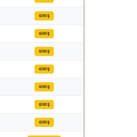
GİRİŞ
GİRİŞ
GİRİŞ
GİRİŞ
GİRİŞ
GİRİŞ
GİRİŞ