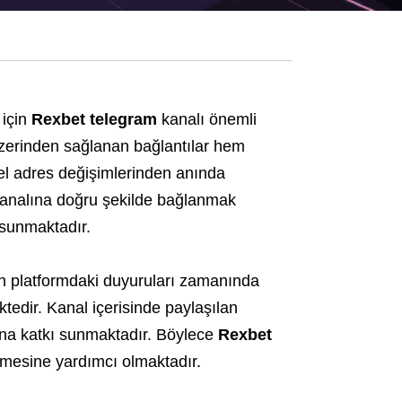
 için
Rexbet telegram
kanalı önemli
 üzerinden sağlanan bağlantılar hem
cel adres değişimlerinden anında
kanalına doğru şekilde bağlanmak
 sunmaktadır.
rın platformdaki duyuruları zamanında
edir. Kanal içerisinde paylaşılan
sına katkı sunmaktadır. Böylece
Rexbet
etmesine yardımcı olmaktadır.