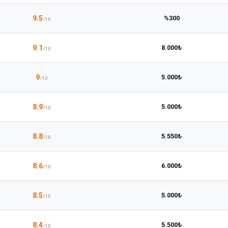
9.5
%300
/10
9.1
8.000₺
/10
9
5.000₺
/10
8.9
5.000₺
/10
8.8
5.550₺
/10
8.6
6.000₺
/10
8.5
5.000₺
/10
8.4
5.500₺
/10