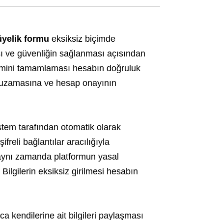
üyelik formu
eksiksiz biçimde
sı ve güvenliğin sağlanması açısından
işlemini tamamlaması hesabın doğruluk
cin uzamasına ve hesap onayının
istem tarafından otomatik olarak
şifreli bağlantılar aracılığıyla
 aynı zamanda platformun yasal
ilgilerin eksiksiz girilmesi hesabın
a kendilerine ait bilgileri paylaşması