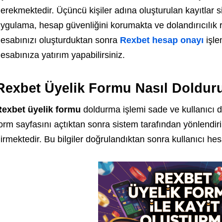
erekmektedir. Üçüncü kişiler adına oluşturulan kayıtlar 
ygulama, hesap güvenliğini korumakta ve dolandırıcılık r
esabınızı oluşturduktan sonra
Rexbet hesap onayı
işle
esabınıza yatırım yapabilirsiniz.
Rexbet Üyelik Formu Nasıl Doldur
exbet üyelik formu
doldurma işlemi sade ve kullanıcı do
orm sayfasını açtıktan sonra sistem tarafından yönlendirile
irmektedir. Bu bilgiler doğrulandıktan sonra kullanıcı he