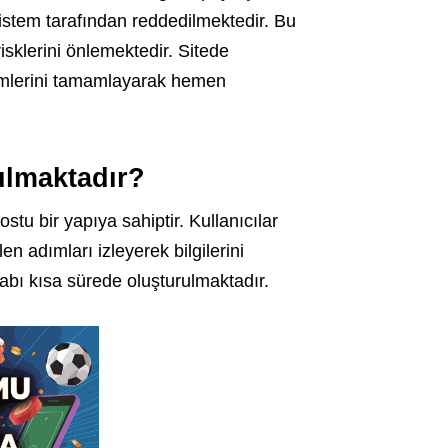
sistem tarafından reddedilmektedir. Bu
isklerini önlemektedir.
Sitede
mlerini tamamlayarak hemen
ulmaktadır?
stu bir yapıya sahiptir. Kullanıcılar
n adımları izleyerek bilgilerini
sabı kısa sürede oluşturulmaktadır.