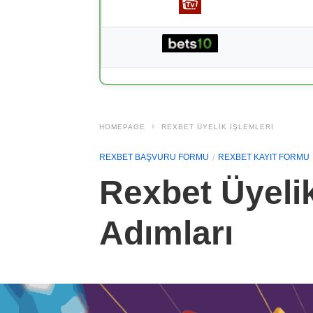
HOMEPAGE
REXBET ÜYELIK IŞLEMLERI
REXBET BAŞVURU FORMU
REXBET KAYIT FORMU
Rexbet Üyeli
Adımları