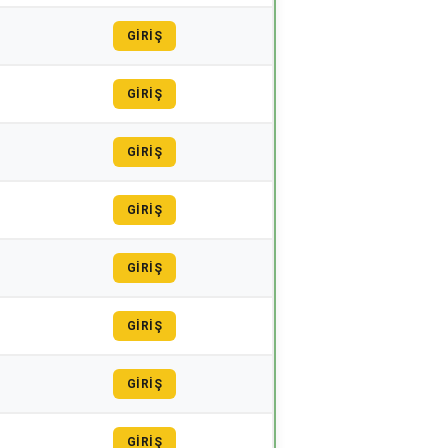
GİRİŞ
GİRİŞ
GİRİŞ
GİRİŞ
GİRİŞ
GİRİŞ
GİRİŞ
GİRİŞ