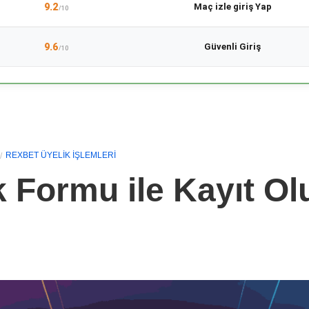
9.2
Maç izle giriş Yap
/10
9.6
Güvenli Giriş
/10
REXBET ÜYELIK IŞLEMLERI
k Formu ile Kayıt O