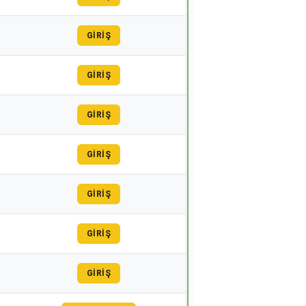
GİRİŞ
GİRİŞ
GİRİŞ
GİRİŞ
GİRİŞ
GİRİŞ
GİRİŞ