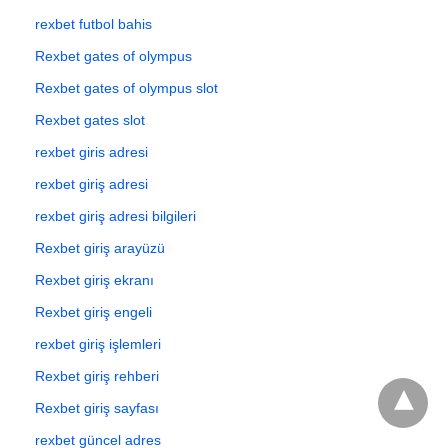
rexbet futbol bahis
Rexbet gates of olympus
Rexbet gates of olympus slot
Rexbet gates slot
rexbet giris adresi
rexbet giriş adresi
rexbet giriş adresi bilgileri
Rexbet giriş arayüzü
Rexbet giriş ekranı
Rexbet giriş engeli
rexbet giriş işlemleri
Rexbet giriş rehberi
Rexbet giriş sayfası
rexbet güncel adres