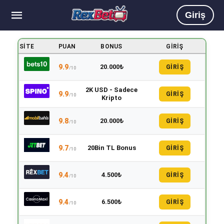
Giriş
SITE
PUAN
BONUS
GIRIŞ
9.9
20.000₺
GİRİŞ
/10
2K USD - Sadece
9.9
GİRİŞ
/10
Kripto
9.8
20.000₺
GİRİŞ
/10
9.7
20Bin TL Bonus
GİRİŞ
/10
9.4
4.500₺
GİRİŞ
/10
9.4
6.500₺
GİRİŞ
/10