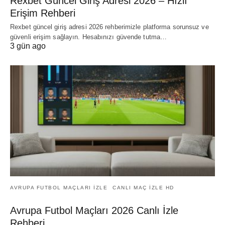
Rexbet Güncel Giriş Adresi 2026 – Hızlı
Erişim Rehberi
Rexbet güncel giriş adresi 2026 rehberimizle platforma sorunsuz ve
güvenli erişim sağlayın. Hesabınızı güvende tutma…
3 gün ago
AVRUPA FUTBOL MAÇLARI IZLE
CANLI MAÇ IZLE HD
Avrupa Futbol Maçları 2026 Canlı İzle
Rehberi