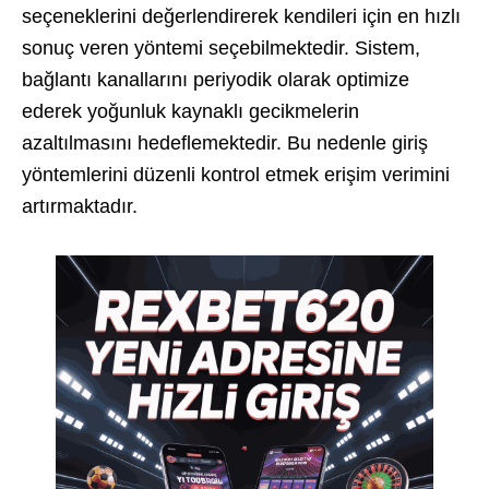
seçeneklerini değerlendirerek kendileri için en hızlı
sonuç veren yöntemi seçebilmektedir. Sistem,
bağlantı kanallarını periyodik olarak optimize
ederek yoğunluk kaynaklı gecikmelerin
azaltılmasını hedeflemektedir. Bu nedenle giriş
yöntemlerini düzenli kontrol etmek erişim verimini
artırmaktadır.