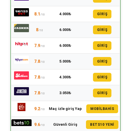
8.1
4.000₺
GİRİŞ
/10
8
6.000₺
GİRİŞ
/10
7.9
6.000₺
GİRİŞ
/10
7.8
5.000₺
GİRİŞ
/10
7.8
4.300₺
GİRİŞ
/10
7.8
3.050₺
GİRİŞ
/10
9.2
Maç izle giriş Yap
MOBILBAHIS
/10
9.6
Güvenli Giriş
BETS10 YENI
/10