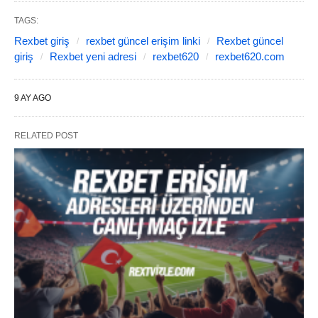
TAGS:
Rexbet giriş
rexbet güncel erişim linki
Rexbet güncel
giriş
Rexbet yeni adresi
rexbet620
rexbet620.com
9 AY AGO
RELATED POST