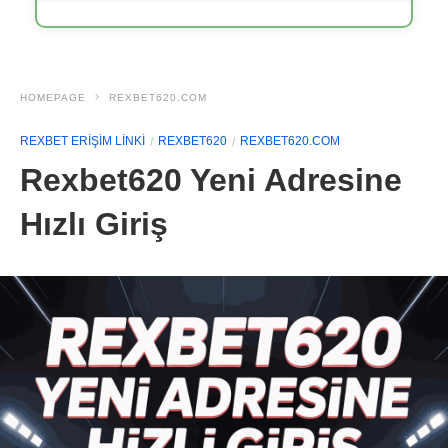
HOMEPAGE
REXBET620.COM
REXBET ERIŞIM LINKI
REXBET620
REXBET620.COM
Rexbet620 Yeni Adresine
Hızlı Giriş