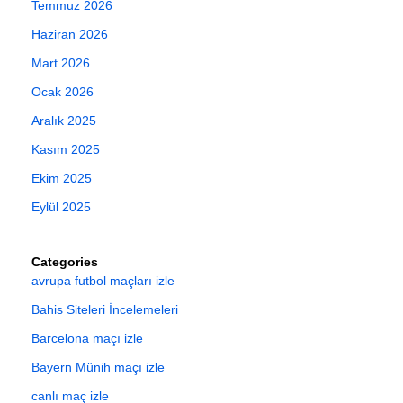
Temmuz 2026
Haziran 2026
Mart 2026
Ocak 2026
Aralık 2025
Kasım 2025
Ekim 2025
Eylül 2025
Categories
avrupa futbol maçları izle
Bahis Siteleri İncelemeleri
Barcelona maçı izle
Bayern Münih maçı izle
canlı maç izle