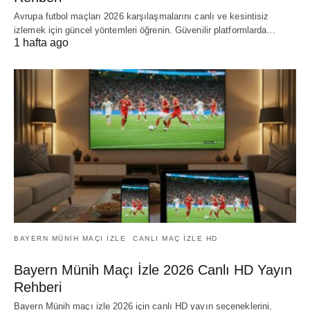
Avrupa futbol maçları 2026 karşılaşmalarını canlı ve kesintisiz
izlemek için güncel yöntemleri öğrenin. Güvenilir platformlarda…
1 hafta ago
BAYERN MÜNIH MAÇI IZLE
CANLI MAÇ IZLE HD
Bayern Münih Maçı İzle 2026 Canlı HD Yayın
Rehberi
Bayern Münih maçı izle 2026 için canlı HD yayın seçeneklerini,