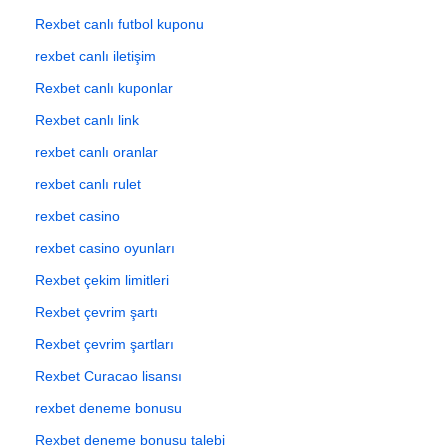
Rexbet canlı futbol kuponu
rexbet canlı iletişim
Rexbet canlı kuponlar
Rexbet canlı link
rexbet canlı oranlar
rexbet canlı rulet
rexbet casino
rexbet casino oyunları
Rexbet çekim limitleri
Rexbet çevrim şartı
Rexbet çevrim şartları
Rexbet Curacao lisansı
rexbet deneme bonusu
Rexbet deneme bonusu talebi