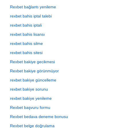
Rexbet bağlantı yenileme
rexbet bahis iptal talebi
rexbet bahis iptali
rexbet bahis lisansı
rexbet bahis silme
rexbet bahis sitesi
Rexbet bakiye gecikmesi
Rexbet bakiye görünmüyor
rexbet bakiye güncelleme
rexbet bakiye sorunu
rexbet bakiye yenileme
Rexbet başvuru formu
Rexbet bedava deneme bonusu
Rexbet belge doğrulama