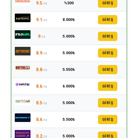
9.5
%300
GİRİŞ
/10
9.1
8.000₺
GİRİŞ
/10
9
5.000₺
GİRİŞ
/10
8.9
5.000₺
GİRİŞ
/10
8.8
5.550₺
GİRİŞ
/10
8.6
6.000₺
GİRİŞ
/10
8.5
5.000₺
GİRİŞ
/10
8.4
5.500₺
GİRİŞ
/10
8.2
5.000₺
GİRİŞ
/10