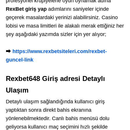
profesyonel krupiyelerle oyun oynamak adına
RexBet giriş yap
adımlarını saniyeler içinde
geçerek masalardaki yerinizi alabilirsiniz. Casino
lobisi ve masa limitleri ile alakalı merak ettiğiniz her
şey aşağıdaki yazımda sizler için yer alıyor;
⮕
https://www.rexbetsiteleri.com/rexbet-
guncel-link
Rexbet648 Giriş adresi Detaylı
Ulaşım
Detaylı ulaşım sağlandığında kullanıcı giriş
yaptıktan sonra direkt bahis ekranına
yönlenebilmektedir. Canlı bahis menüsü dolu
geliyorsa kullanıcı maç seçimini hızlı şekilde