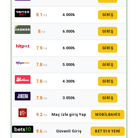
8.1
4.000₺
GİRİŞ
/10
8
6.000₺
GİRİŞ
/10
7.9
6.000₺
GİRİŞ
/10
7.8
5.000₺
GİRİŞ
/10
7.8
4.300₺
GİRİŞ
/10
7.8
3.050₺
GİRİŞ
/10
9.2
Maç izle giriş Yap
MOBILBAHIS
/10
9.6
Güvenli Giriş
BETS10 YENI
/10