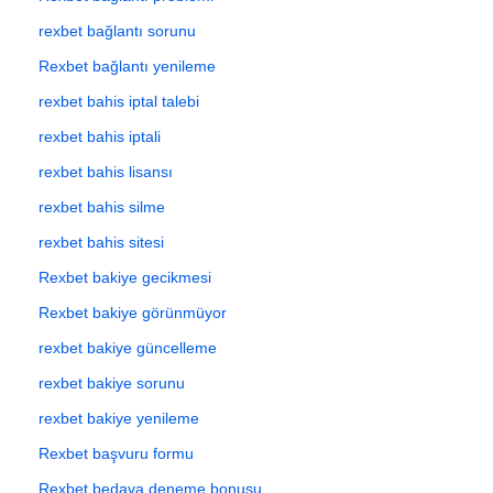
rexbet bağlantı sorunu
Rexbet bağlantı yenileme
rexbet bahis iptal talebi
rexbet bahis iptali
rexbet bahis lisansı
rexbet bahis silme
rexbet bahis sitesi
Rexbet bakiye gecikmesi
Rexbet bakiye görünmüyor
rexbet bakiye güncelleme
rexbet bakiye sorunu
rexbet bakiye yenileme
Rexbet başvuru formu
Rexbet bedava deneme bonusu