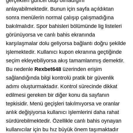
gerçekten güncel olup olmadığını
anlayabilmektedir. Bunun için sayfa açıldıktan
sonra menülerin normal çalışıp çalışmadığına
bakılmalıdır. Spor bahisleri bölümünde lig listeleri
görünüyorsa ve canlı bahis ekranında
karşılaşmalar dolu geliyorsa bağlantı doğru şekilde
işlemektedir. Kullanıcı kupon ekranına geçtiğinde
seçim ekleyebiliyorsa akış tamamlanmış demektir.
Bu nedenle
Rexbet648
üzerinden erişim
sağlandığında bilgi kontrolü pratik bir güvenlik
adımı oluşturmaktadır. Kontrol sürecinde dikkat
edilmesi gereken bir diğer konu da sayfanın
tepkisidir. Menü geçişleri takılmıyorsa ve oranlar
anlık değişiyorsa kullanıcı işlemlerini daha rahat
sürdürebilmektedir. Özellikle canlı bahis oynayan
kullanıcılar için bu hız büyük önem taşımaktadır