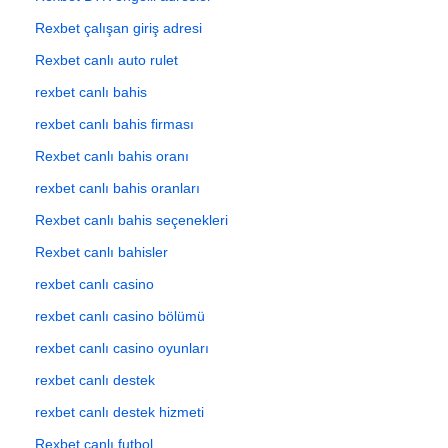
Rexbet çalışan giriş adresi
Rexbet canlı auto rulet
rexbet canlı bahis
rexbet canlı bahis firması
Rexbet canlı bahis oranı
rexbet canlı bahis oranları
Rexbet canlı bahis seçenekleri
Rexbet canlı bahisler
rexbet canlı casino
rexbet canlı casino bölümü
rexbet canlı casino oyunları
rexbet canlı destek
rexbet canlı destek hizmeti
Rexbet canlı futbol