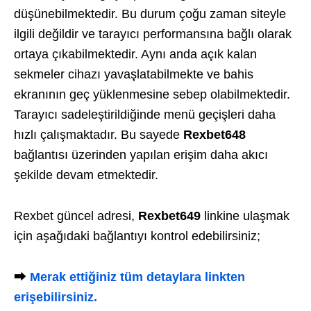
düşünebilmektedir. Bu durum çoğu zaman siteyle
ilgili değildir ve tarayıcı performansına bağlı olarak
ortaya çıkabilmektedir. Aynı anda açık kalan
sekmeler cihazı yavaşlatabilmekte ve bahis
ekranının geç yüklenmesine sebep olabilmektedir.
Tarayıcı sadeleştirildiğinde menü geçişleri daha
hızlı çalışmaktadır. Bu sayede
Rexbet648
bağlantısı üzerinden yapılan erişim daha akıcı
şekilde devam etmektedir.
Rexbet güncel adresi,
Rexbet649
linkine ulaşmak
için aşağıdaki bağlantıyı kontrol edebilirsiniz;
⮕
Merak ettiğiniz tüm detaylara linkten
erişebilirsiniz.