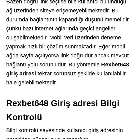
Bazen doğru link seçilse bile kullanıcı bulunduğu
ağ üzerinden siteye erişemeyebilmektedir. Bu
durumda bağlantının kapandığı düşünülmemelidir
çünkü bazı internet ağlarında geçici engeller
oluşabilmektedir. Mobil veri üzerinden deneme
yapmak hızlı bir çözüm sunmaktadır. Eğer mobil
ağda sayfa açılıyorsa link doğrudur ancak mevcut
bağlantı yolu sorunludur. Bu yöntemle
Rexbet648
giriş adresi
tekrar sorunsuz şekilde kullanılabilir
hale gelebilmektedir.
Rexbet648 Giriş adresi Bilgi
Kontrolü
Bilgi kontrolü sayesinde kullanıcı giriş adresinin