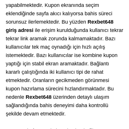
yapabilmektedir. Kupon ekranında seçim
eklendiğinde sayfa akıcı kalıyorsa bahis süreci
sorunsuz ilerlemektedir. Bu yüzden
Rexbet648
giriş adresi
ile erişim kurulduğunda kullanıcı tekrar
tekrar link aramak zorunda kalmamaktadır. Bazı
kullanıcılar tek maç oynadığı için hızlı açılış
istemektedir. Bazı kullanıcılar ise kombine kupon
yaptığı için stabil ekran aramaktadır. Bağlantı
kararlı çalıştığında iki kullanıcı tipi de rahat
etmektedir. Oranların gecikmeden görünmesi
kupon hazırlama sürecini hızlandırmaktadır. Bu
nedenle
Rexbet648
üzerinden detaylı ulaşım
sağlandığında bahis deneyimi daha kontrollü
şekilde devam etmektedir.