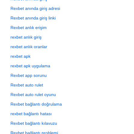
Rexbet anında giriş adresi
Rexbet anında giriş linki
Rexbet anlık erişim
rexbet anlık giriş
rexbet anlık oranlar
rexbet apk
rexbet apk uygulama
Rexbet app sorunu
Rexbet auto rulet
Rexbet auto rulet oyunu
Rexbet bağlantı doğrulama
rexbet bağlantı hatası
Rexbet bağlantı kılavuzu
Rexbet bağlantı problemi