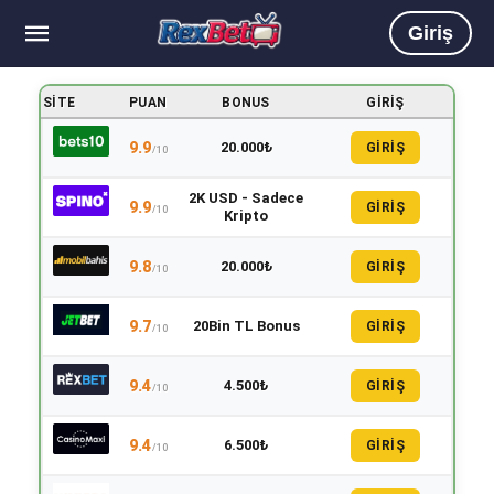
Giriş
SITE
PUAN
BONUS
GIRIŞ
9.9
20.000₺
GİRİŞ
/10
2K USD - Sadece
9.9
GİRİŞ
/10
Kripto
9.8
20.000₺
GİRİŞ
/10
9.7
20Bin TL Bonus
GİRİŞ
/10
9.4
4.500₺
GİRİŞ
/10
9.4
6.500₺
GİRİŞ
/10