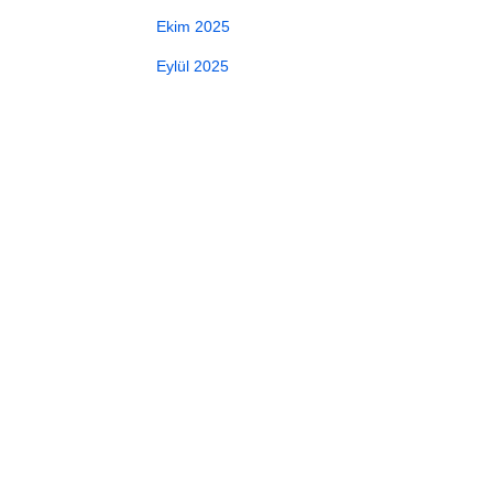
Ekim 2025
Eylül 2025