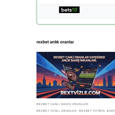
rexbet anlık oranlar
REXBET CANLI BAHIS ORANLARI
REXBET CANLI ORANLAR
REXBET FUTBOL BAHI