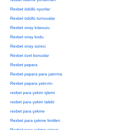
Rexbet ödüllü oyunlar
Rexbet ödüllü turnuvalar
Rexbet onay kılavuzu
Rexbet onay kodu
Rexbet onay süreci
Rexbet özel bonuslar
Rexbet papara
Rexbet papara para yatırma
Rexbet papara yatırımı
rexbet para çekim işlemi
rexbet para çekim talebi
rexbet para çekme
Rexbet para çekme limitleri
Rexbet para çekme süreci