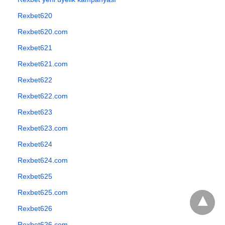
Rexbet620
Rexbet620.com
Rexbet621
Rexbet621.com
Rexbet622
Rexbet622.com
Rexbet623
Rexbet623.com
Rexbet624
Rexbet624.com
Rexbet625
Rexbet625.com
Rexbet626
Rexbet626.com