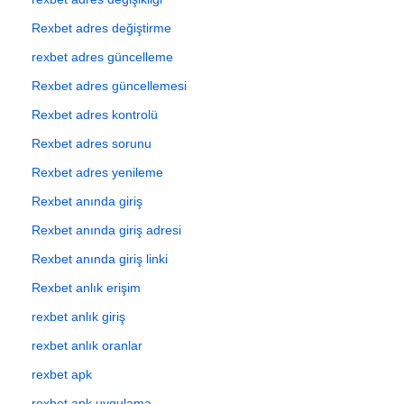
Rexbet adres değiştirme
rexbet adres güncelleme
Rexbet adres güncellemesi
Rexbet adres kontrolü
Rexbet adres sorunu
Rexbet adres yenileme
Rexbet anında giriş
Rexbet anında giriş adresi
Rexbet anında giriş linki
Rexbet anlık erişim
rexbet anlık giriş
rexbet anlık oranlar
rexbet apk
rexbet apk uygulama