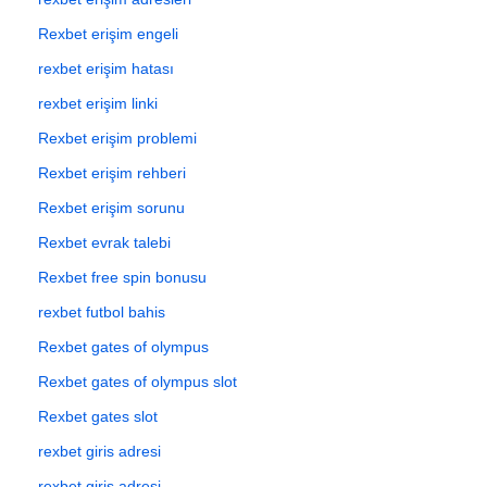
Rexbet erişim engeli
rexbet erişim hatası
rexbet erişim linki
Rexbet erişim problemi
Rexbet erişim rehberi
Rexbet erişim sorunu
Rexbet evrak talebi
Rexbet free spin bonusu
rexbet futbol bahis
Rexbet gates of olympus
Rexbet gates of olympus slot
Rexbet gates slot
rexbet giris adresi
rexbet giriş adresi