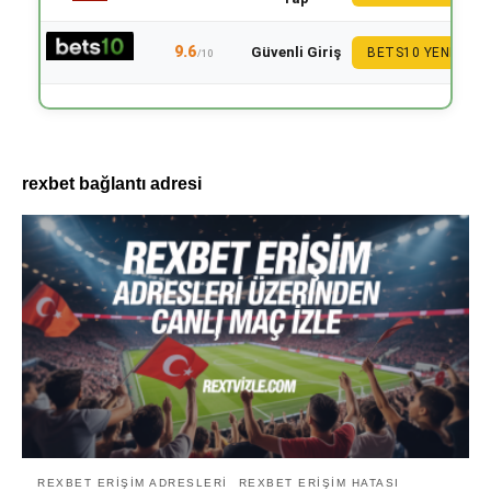
9.6
Güvenli Giriş
BETS10 YENI
/10
rexbet bağlantı adresi
REXBET ERIŞIM ADRESLERI
REXBET ERIŞIM HATASI