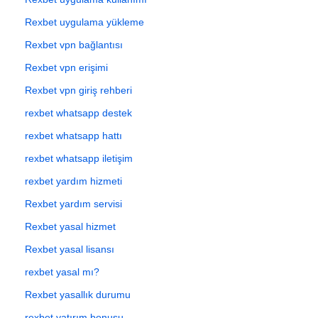
Rexbet uygulama yükleme
Rexbet vpn bağlantısı
Rexbet vpn erişimi
Rexbet vpn giriş rehberi
rexbet whatsapp destek
rexbet whatsapp hattı
rexbet whatsapp iletişim
rexbet yardım hizmeti
Rexbet yardım servisi
Rexbet yasal hizmet
Rexbet yasal lisansı
rexbet yasal mı?
Rexbet yasallık durumu
rexbet yatırım bonusu