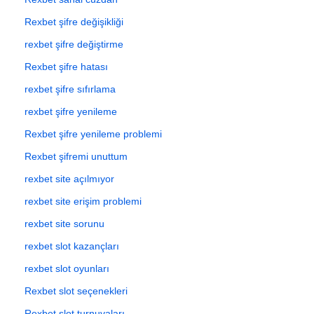
Rexbet şifre değişikliği
rexbet şifre değiştirme
Rexbet şifre hatası
rexbet şifre sıfırlama
rexbet şifre yenileme
Rexbet şifre yenileme problemi
Rexbet şifremi unuttum
rexbet site açılmıyor
rexbet site erişim problemi
rexbet site sorunu
rexbet slot kazançları
rexbet slot oyunları
Rexbet slot seçenekleri
Rexbet slot turnuvaları