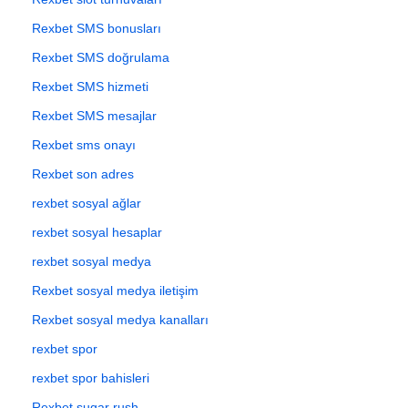
Rexbet SMS bonusları
Rexbet SMS doğrulama
Rexbet SMS hizmeti
Rexbet SMS mesajlar
Rexbet sms onayı
Rexbet son adres
rexbet sosyal ağlar
rexbet sosyal hesaplar
rexbet sosyal medya
Rexbet sosyal medya iletişim
Rexbet sosyal medya kanalları
rexbet spor
rexbet spor bahisleri
Rexbet sugar rush