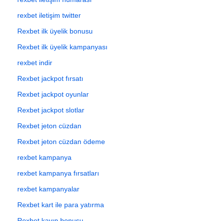
rexbet iletişim twitter
Rexbet ilk üyelik bonusu
Rexbet ilk üyelik kampanyası
rexbet indir
Rexbet jackpot fırsatı
Rexbet jackpot oyunlar
Rexbet jackpot slotlar
Rexbet jeton cüzdan
Rexbet jeton cüzdan ödeme
rexbet kampanya
rexbet kampanya fırsatları
rexbet kampanyalar
Rexbet kart ile para yatırma
Rexbet kayıp bonusu