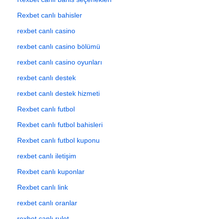
Rexbet canlı bahisler
rexbet canlı casino
rexbet canlı casino bölümü
rexbet canlı casino oyunları
rexbet canlı destek
rexbet canlı destek hizmeti
Rexbet canlı futbol
Rexbet canlı futbol bahisleri
Rexbet canlı futbol kuponu
rexbet canlı iletişim
Rexbet canlı kuponlar
Rexbet canlı link
rexbet canlı oranlar
rexbet canlı rulet