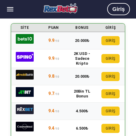
Giriş
SITE
PUAN
BONUS
GIRIŞ
9.9
20.000₺
GİRİŞ
/10
2K USD -
9.9
Sadece
GİRİŞ
/10
Kripto
9.8
20.000₺
GİRİŞ
/10
20Bin TL
9.7
GİRİŞ
/10
Bonus
9.4
4.500₺
GİRİŞ
/10
9.4
6.500₺
GİRİŞ
/10