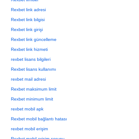
Rexbet link adresi
Rexbet link bilgisi
Rexbet link girişi
Rexbet link güncelleme
Rexbet link hizmeti
rexbet lisans bilgileri
Rexbet lisans kullanımı
rexbet mail adresi
Rexbet maksimum limit
Rexbet minimum limit
rexbet mobil apk
Rexbet mobil bağlantı hatası
rexbet mobil erişim
Rexbet mobil erişim sorunu