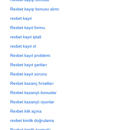
Rexbet kayıp bonusu alımı
rexbet kayıt
Rexbet kayıt formu
rexbet kayıt iptali
rexbet kayıt ol
Rexbet kayıt problemi
Rexbet kayıt şartları
Rexbet kayıt sorunu
Rexbet kazanç fırsatları
Rexbet kazançlı bonuslar
Rexbet kazançlı oyunlar
Rexbet kilit açma
rexbet kimlik doğrulama
Rexbet kimlik kontrolü