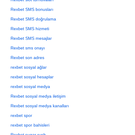
Rexbet SMS bonusları
Rexbet SMS doğrulama
Rexbet SMS hizmeti
Rexbet SMS mesajlar
Rexbet sms onayı
Rexbet son adres
rexbet sosyal ağlar
rexbet sosyal hesaplar
rexbet sosyal medya
Rexbet sosyal medya iletişim
Rexbet sosyal medya kanalları
rexbet spor
rexbet spor bahisleri
Rexbet sugar rush