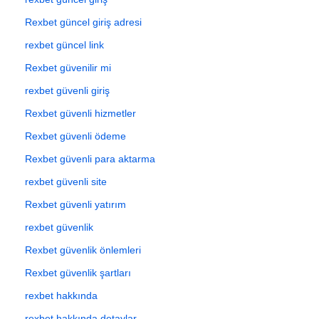
Rexbet güncel giriş adresi
rexbet güncel link
Rexbet güvenilir mi
rexbet güvenli giriş
Rexbet güvenli hizmetler
Rexbet güvenli ödeme
Rexbet güvenli para aktarma
rexbet güvenli site
Rexbet güvenli yatırım
rexbet güvenlik
Rexbet güvenlik önlemleri
Rexbet güvenlik şartları
rexbet hakkında
rexbet hakkında detaylar