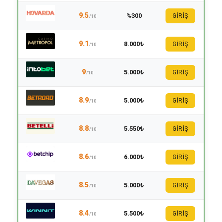
9.5
%300
GİRİŞ
/10
9.1
8.000₺
GİRİŞ
/10
9
5.000₺
GİRİŞ
/10
8.9
5.000₺
GİRİŞ
/10
8.8
5.550₺
GİRİŞ
/10
8.6
6.000₺
GİRİŞ
/10
8.5
5.000₺
GİRİŞ
/10
8.4
5.500₺
GİRİŞ
/10