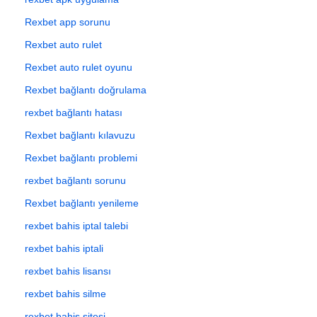
Rexbet app sorunu
Rexbet auto rulet
Rexbet auto rulet oyunu
Rexbet bağlantı doğrulama
rexbet bağlantı hatası
Rexbet bağlantı kılavuzu
Rexbet bağlantı problemi
rexbet bağlantı sorunu
Rexbet bağlantı yenileme
rexbet bahis iptal talebi
rexbet bahis iptali
rexbet bahis lisansı
rexbet bahis silme
rexbet bahis sitesi