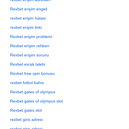
Rexbet erişim engeli
rexbet erişim hatası
rexbet erişim linki
Rexbet erişim problemi
Rexbet erişim rehberi
Rexbet erişim sorunu
Rexbet evrak talebi
Rexbet free spin bonusu
rexbet futbol bahis
Rexbet gates of olympus
Rexbet gates of olympus slot
Rexbet gates slot
rexbet giris adresi
rexbet giriş adresi