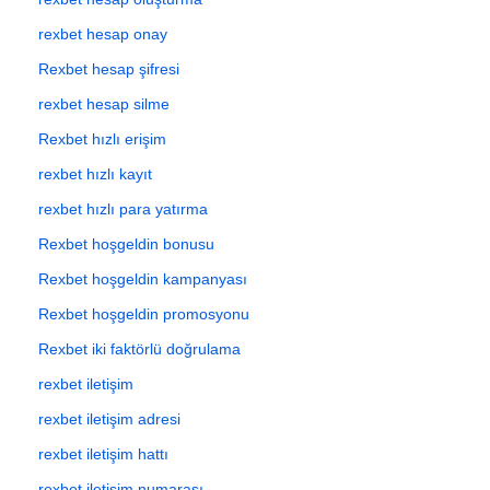
rexbet hesap onay
Rexbet hesap şifresi
rexbet hesap silme
Rexbet hızlı erişim
rexbet hızlı kayıt
rexbet hızlı para yatırma
Rexbet hoşgeldin bonusu
Rexbet hoşgeldin kampanyası
Rexbet hoşgeldin promosyonu
Rexbet iki faktörlü doğrulama
rexbet iletişim
rexbet iletişim adresi
rexbet iletişim hattı
rexbet iletişim numarası