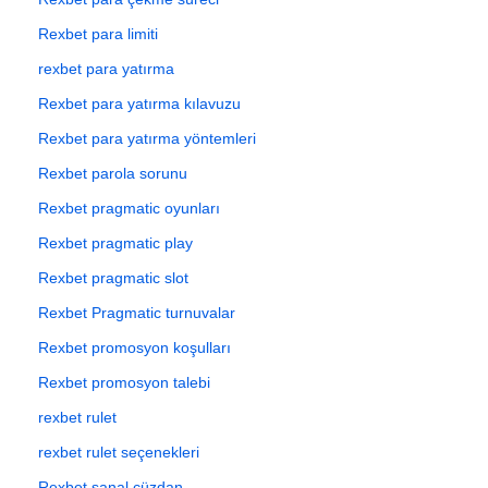
Rexbet para limiti
rexbet para yatırma
Rexbet para yatırma kılavuzu
Rexbet para yatırma yöntemleri
Rexbet parola sorunu
Rexbet pragmatic oyunları
Rexbet pragmatic play
Rexbet pragmatic slot
Rexbet Pragmatic turnuvalar
Rexbet promosyon koşulları
Rexbet promosyon talebi
rexbet rulet
rexbet rulet seçenekleri
Rexbet sanal cüzdan