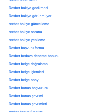
Rexbet bakiye gecikmesi
Rexbet bakiye görünmüyor
rexbet bakiye güncelleme
rexbet bakiye sorunu
rexbet bakiye yenileme
Rexbet başvuru formu
Rexbet bedava deneme bonusu
Rexbet belge doğrulama
Rexbet belge işlemleri
Rexbet belge onayı
Rexbet bonus başvurusu
Rexbet bonus çevrimi
Rexbet bonus çevrimleri
rexbet bonus fırsatları