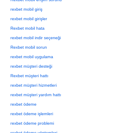
rexbet mobil giriş
rexbet mobil girişler
Rexbet mobil hata
rexbet mobil indir seçeneği
Rexbet mobil sorun
rexbet mobil uygulama
rexbet müşteri desteği
Rexbet müşteri hattı
rexbet müşteri hizmetleri
rexbet müşteri yardım hattı
rexbet ödeme
rexbet ödeme işlemleri
rexbet ödeme problemi
rexbet ödeme yöntemleri