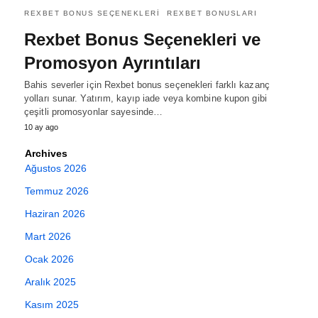
REXBET BONUS SEÇENEKLERI
REXBET BONUSLARI
Rexbet Bonus Seçenekleri ve
Promosyon Ayrıntıları
Bahis severler için Rexbet bonus seçenekleri farklı kazanç
yolları sunar. Yatırım, kayıp iade veya kombine kupon gibi
çeşitli promosyonlar sayesinde…
10 ay ago
Archives
Ağustos 2026
Temmuz 2026
Haziran 2026
Mart 2026
Ocak 2026
Aralık 2025
Kasım 2025