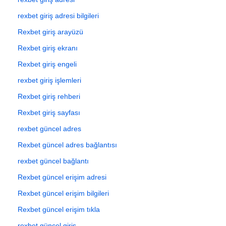
rexbet giriş adresi bilgileri
Rexbet giriş arayüzü
Rexbet giriş ekranı
Rexbet giriş engeli
rexbet giriş işlemleri
Rexbet giriş rehberi
Rexbet giriş sayfası
rexbet güncel adres
Rexbet güncel adres bağlantısı
rexbet güncel bağlantı
Rexbet güncel erişim adresi
Rexbet güncel erişim bilgileri
Rexbet güncel erişim tıkla
rexbet güncel giriş