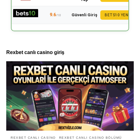
9.6
Güvenli Giriş
BETS10 YENI
/10
Rexbet canlı casino giriş
REXBET CANLI CASINO
REXBET CANLI CASINO BÖLÜMÜ