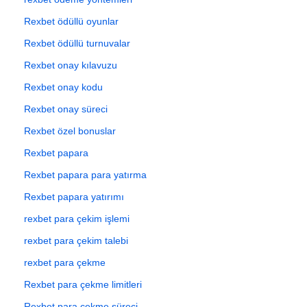
Rexbet ödüllü oyunlar
Rexbet ödüllü turnuvalar
Rexbet onay kılavuzu
Rexbet onay kodu
Rexbet onay süreci
Rexbet özel bonuslar
Rexbet papara
Rexbet papara para yatırma
Rexbet papara yatırımı
rexbet para çekim işlemi
rexbet para çekim talebi
rexbet para çekme
Rexbet para çekme limitleri
Rexbet para çekme süreci