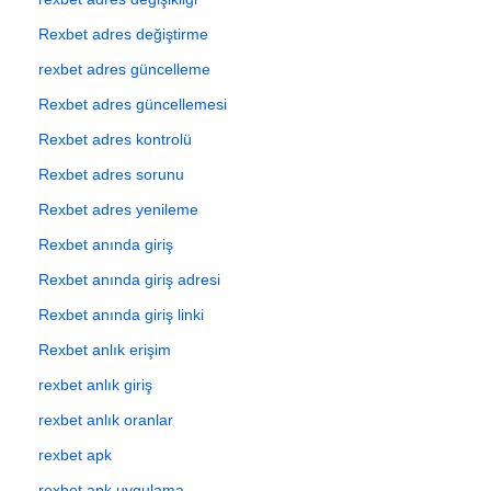
Rexbet adres değiştirme
rexbet adres güncelleme
Rexbet adres güncellemesi
Rexbet adres kontrolü
Rexbet adres sorunu
Rexbet adres yenileme
Rexbet anında giriş
Rexbet anında giriş adresi
Rexbet anında giriş linki
Rexbet anlık erişim
rexbet anlık giriş
rexbet anlık oranlar
rexbet apk
rexbet apk uygulama