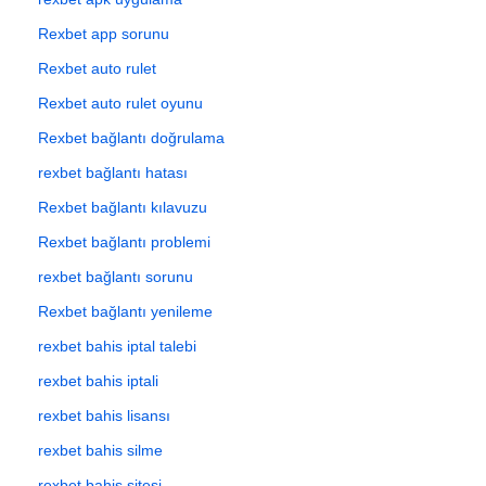
Rexbet app sorunu
Rexbet auto rulet
Rexbet auto rulet oyunu
Rexbet bağlantı doğrulama
rexbet bağlantı hatası
Rexbet bağlantı kılavuzu
Rexbet bağlantı problemi
rexbet bağlantı sorunu
Rexbet bağlantı yenileme
rexbet bahis iptal talebi
rexbet bahis iptali
rexbet bahis lisansı
rexbet bahis silme
rexbet bahis sitesi