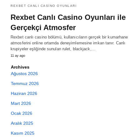
REXBET CANLI CASINO OYUNLARI
Rexbet Canlı Casino Oyunları ile
Gerçekçi Atmosfer
Rexbet canlı casino bölümü, kullanıcıların gerçek bir kumarhane
atmosferini online ortamda deneyimlemesine imkan tanır. Canlı
krupiyeler eşliğinde sunulan rulet, blackjack,…
11 ay ago
Archives
Ağustos 2026
Temmuz 2026
Haziran 2026
Mart 2026
Ocak 2026
Aralık 2025
Kasım 2025