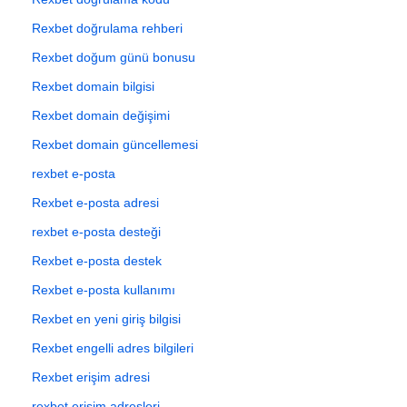
Rexbet doğrulama rehberi
Rexbet doğum günü bonusu
Rexbet domain bilgisi
Rexbet domain değişimi
Rexbet domain güncellemesi
rexbet e-posta
Rexbet e-posta adresi
rexbet e-posta desteği
Rexbet e-posta destek
Rexbet e-posta kullanımı
Rexbet en yeni giriş bilgisi
Rexbet engelli adres bilgileri
Rexbet erişim adresi
rexbet erişim adresleri