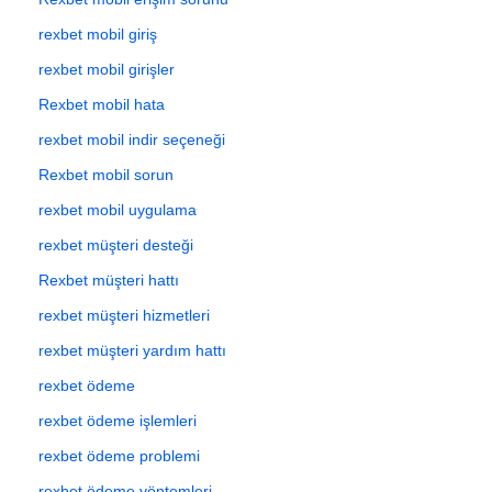
rexbet mobil giriş
rexbet mobil girişler
Rexbet mobil hata
rexbet mobil indir seçeneği
Rexbet mobil sorun
rexbet mobil uygulama
rexbet müşteri desteği
Rexbet müşteri hattı
rexbet müşteri hizmetleri
rexbet müşteri yardım hattı
rexbet ödeme
rexbet ödeme işlemleri
rexbet ödeme problemi
rexbet ödeme yöntemleri