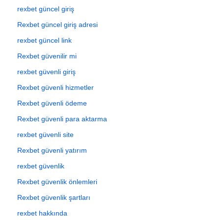
rexbet güncel giriş
Rexbet güncel giriş adresi
rexbet güncel link
Rexbet güvenilir mi
rexbet güvenli giriş
Rexbet güvenli hizmetler
Rexbet güvenli ödeme
Rexbet güvenli para aktarma
rexbet güvenli site
Rexbet güvenli yatırım
rexbet güvenlik
Rexbet güvenlik önlemleri
Rexbet güvenlik şartları
rexbet hakkında