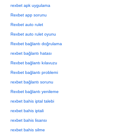
rexbet apk uygulama
Rexbet app sorunu
Rexbet auto rulet
Rexbet auto rulet oyunu
Rexbet bağlantı doğrulama
rexbet bağlantı hatası
Rexbet bağlantı kılavuzu
Rexbet bağlantı problemi
rexbet bağlantı sorunu
Rexbet bağlantı yenileme
rexbet bahis iptal talebi
rexbet bahis iptali
rexbet bahis lisansı
rexbet bahis silme