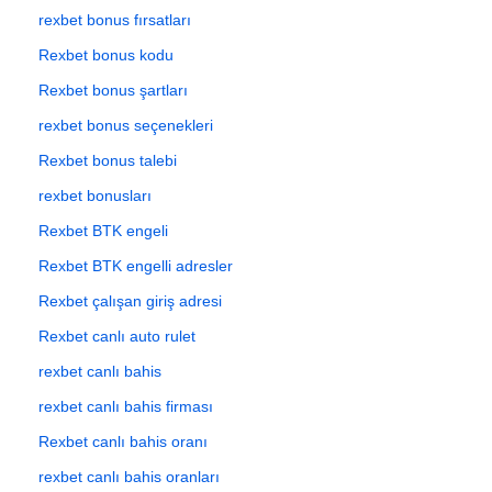
rexbet bonus fırsatları
Rexbet bonus kodu
Rexbet bonus şartları
rexbet bonus seçenekleri
Rexbet bonus talebi
rexbet bonusları
Rexbet BTK engeli
Rexbet BTK engelli adresler
Rexbet çalışan giriş adresi
Rexbet canlı auto rulet
rexbet canlı bahis
rexbet canlı bahis firması
Rexbet canlı bahis oranı
rexbet canlı bahis oranları