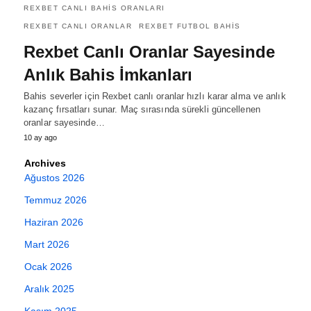
REXBET CANLI BAHIS ORANLARI
REXBET CANLI ORANLAR
REXBET FUTBOL BAHIS
Rexbet Canlı Oranlar Sayesinde
Anlık Bahis İmkanları
Bahis severler için Rexbet canlı oranlar hızlı karar alma ve anlık
kazanç fırsatları sunar. Maç sırasında sürekli güncellenen
oranlar sayesinde…
10 ay ago
Archives
Ağustos 2026
Temmuz 2026
Haziran 2026
Mart 2026
Ocak 2026
Aralık 2025