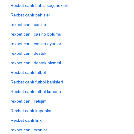
Rexbet canlı bahis seçenekleri
Rexbet canlı bahisler
rexbet canlı casino
rexbet canlı casino bölümü
rexbet canlı casino oyunları
rexbet canlı destek
rexbet canlı destek hizmeti
Rexbet canlı futbol
Rexbet canlı futbol bahisleri
Rexbet canlı futbol kuponu
rexbet canlı iletişim
Rexbet canlı kuponlar
Rexbet canlı link
rexbet canlı oranlar