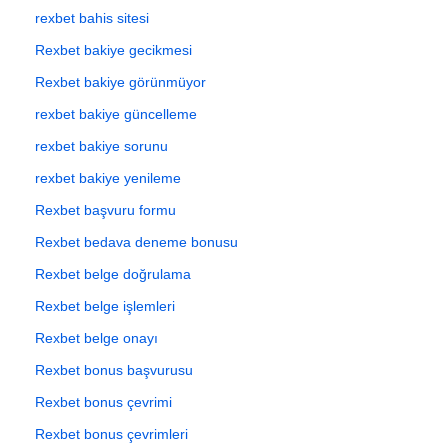
rexbet bahis sitesi
Rexbet bakiye gecikmesi
Rexbet bakiye görünmüyor
rexbet bakiye güncelleme
rexbet bakiye sorunu
rexbet bakiye yenileme
Rexbet başvuru formu
Rexbet bedava deneme bonusu
Rexbet belge doğrulama
Rexbet belge işlemleri
Rexbet belge onayı
Rexbet bonus başvurusu
Rexbet bonus çevrimi
Rexbet bonus çevrimleri