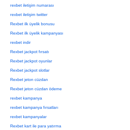
rexbet iletişim numarası
rexbet iletişim twitter
Rexbet ilk üyelik bonusu
Rexbet ilk üyelik kampanyası
rexbet indir
Rexbet jackpot fırsatı
Rexbet jackpot oyunlar
Rexbet jackpot slotlar
Rexbet jeton cüzdan
Rexbet jeton cüzdan ödeme
rexbet kampanya
rexbet kampanya fırsatları
rexbet kampanyalar
Rexbet kart ile para yatırma