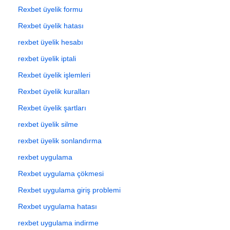
Rexbet üyelik formu
Rexbet üyelik hatası
rexbet üyelik hesabı
rexbet üyelik iptali
Rexbet üyelik işlemleri
Rexbet üyelik kuralları
Rexbet üyelik şartları
rexbet üyelik silme
rexbet üyelik sonlandırma
rexbet uygulama
Rexbet uygulama çökmesi
Rexbet uygulama giriş problemi
Rexbet uygulama hatası
rexbet uygulama indirme