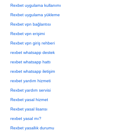
Rexbet uygulama kullanımı
Rexbet uygulama yükleme
Rexbet vpn bağlantısı
Rexbet vpn erişimi
Rexbet vpn giriş rehberi
rexbet whatsapp destek
rexbet whatsapp hattı
rexbet whatsapp iletişim
rexbet yardım hizmeti
Rexbet yardım servisi
Rexbet yasal hizmet
Rexbet yasal lisansı
rexbet yasal mı?
Rexbet yasallık durumu