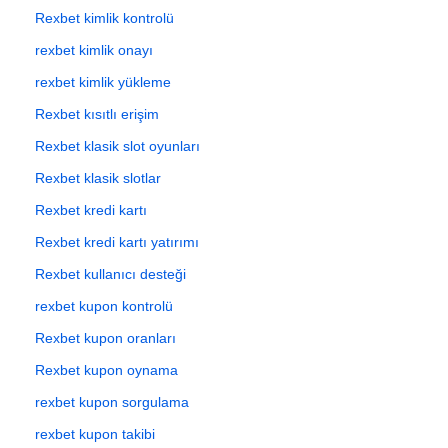
Rexbet kimlik kontrolü
rexbet kimlik onayı
rexbet kimlik yükleme
Rexbet kısıtlı erişim
Rexbet klasik slot oyunları
Rexbet klasik slotlar
Rexbet kredi kartı
Rexbet kredi kartı yatırımı
Rexbet kullanıcı desteği
rexbet kupon kontrolü
Rexbet kupon oranları
Rexbet kupon oynama
rexbet kupon sorgulama
rexbet kupon takibi