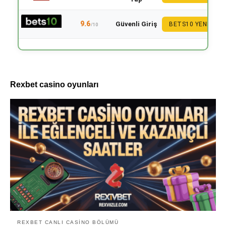
9.6
Güvenli Giriş
BETS10 YENI
/10
Rexbet casino oyunları
REXBET CANLI CASINO BÖLÜMÜ