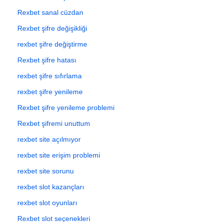
Rexbet sanal cüzdan
Rexbet şifre değişikliği
rexbet şifre değiştirme
Rexbet şifre hatası
rexbet şifre sıfırlama
rexbet şifre yenileme
Rexbet şifre yenileme problemi
Rexbet şifremi unuttum
rexbet site açılmıyor
rexbet site erişim problemi
rexbet site sorunu
rexbet slot kazançları
rexbet slot oyunları
Rexbet slot seçenekleri