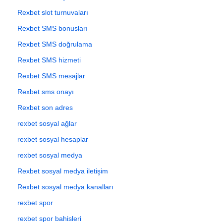
Rexbet slot turnuvaları
Rexbet SMS bonusları
Rexbet SMS doğrulama
Rexbet SMS hizmeti
Rexbet SMS mesajlar
Rexbet sms onayı
Rexbet son adres
rexbet sosyal ağlar
rexbet sosyal hesaplar
rexbet sosyal medya
Rexbet sosyal medya iletişim
Rexbet sosyal medya kanalları
rexbet spor
rexbet spor bahisleri