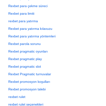
Rexbet para çekme süreci
Rexbet para limiti
rexbet para yatırma
Rexbet para yatırma kılavuzu
Rexbet para yatırma yöntemleri
Rexbet parola sorunu
Rexbet pragmatic oyunları
Rexbet pragmatic play
Rexbet pragmatic slot
Rexbet Pragmatic turnuvalar
Rexbet promosyon koşulları
Rexbet promosyon talebi
rexbet rulet
rexbet rulet seçenekleri