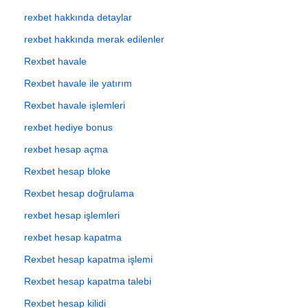
rexbet hakkında detaylar
rexbet hakkında merak edilenler
Rexbet havale
Rexbet havale ile yatırım
Rexbet havale işlemleri
rexbet hediye bonus
rexbet hesap açma
Rexbet hesap bloke
Rexbet hesap doğrulama
rexbet hesap işlemleri
rexbet hesap kapatma
Rexbet hesap kapatma işlemi
Rexbet hesap kapatma talebi
Rexbet hesap kilidi