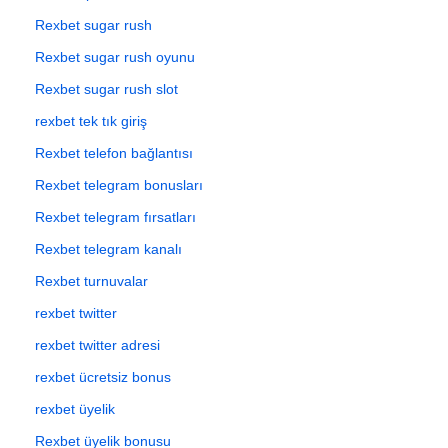
Rexbet sugar rush
Rexbet sugar rush oyunu
Rexbet sugar rush slot
rexbet tek tık giriş
Rexbet telefon bağlantısı
Rexbet telegram bonusları
Rexbet telegram fırsatları
Rexbet telegram kanalı
Rexbet turnuvalar
rexbet twitter
rexbet twitter adresi
rexbet ücretsiz bonus
rexbet üyelik
Rexbet üyelik bonusu