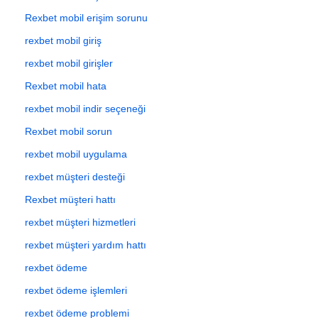
Rexbet mobil erişim sorunu
rexbet mobil giriş
rexbet mobil girişler
Rexbet mobil hata
rexbet mobil indir seçeneği
Rexbet mobil sorun
rexbet mobil uygulama
rexbet müşteri desteği
Rexbet müşteri hattı
rexbet müşteri hizmetleri
rexbet müşteri yardım hattı
rexbet ödeme
rexbet ödeme işlemleri
rexbet ödeme problemi