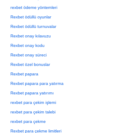
rexbet ödeme yöntemleri
Rexbet ödüllü oyunlar
Rexbet ödüllü turnuvalar
Rexbet onay kılavuzu
Rexbet onay kodu
Rexbet onay süreci
Rexbet özel bonuslar
Rexbet papara
Rexbet papara para yatırma
Rexbet papara yatırımı
rexbet para çekim işlemi
rexbet para çekim talebi
rexbet para çekme
Rexbet para çekme limitleri