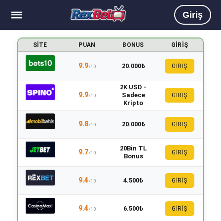
Giriş
SITE
PUAN
BONUS
GIRIŞ
9.9
20.000₺
GİRİŞ
/10
2K USD -
9.9
Sadece
GİRİŞ
/10
Kripto
9.8
20.000₺
GİRİŞ
/10
20Bin TL
9.7
GİRİŞ
/10
Bonus
9.4
4.500₺
GİRİŞ
/10
9.4
6.500₺
GİRİŞ
/10