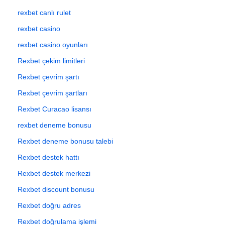
rexbet canlı rulet
rexbet casino
rexbet casino oyunları
Rexbet çekim limitleri
Rexbet çevrim şartı
Rexbet çevrim şartları
Rexbet Curacao lisansı
rexbet deneme bonusu
Rexbet deneme bonusu talebi
Rexbet destek hattı
Rexbet destek merkezi
Rexbet discount bonusu
Rexbet doğru adres
Rexbet doğrulama işlemi