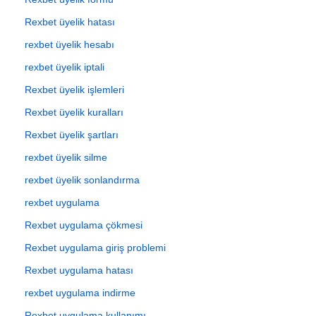
Rexbet üyelik hatası
rexbet üyelik hesabı
rexbet üyelik iptali
Rexbet üyelik işlemleri
Rexbet üyelik kuralları
Rexbet üyelik şartları
rexbet üyelik silme
rexbet üyelik sonlandırma
rexbet uygulama
Rexbet uygulama çökmesi
Rexbet uygulama giriş problemi
Rexbet uygulama hatası
rexbet uygulama indirme
Rexbet uygulama kullanımı