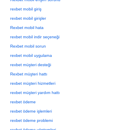
rexbet mobil giriş
rexbet mobil girişler
Rexbet mobil hata
rexbet mobil indir seçeneği
Rexbet mobil sorun
rexbet mobil uygulama
rexbet müşteri desteği
Rexbet müşteri hattı
rexbet müşteri hizmetleri
rexbet müşteri yardım hattı
rexbet ödeme
rexbet ödeme işlemleri
rexbet ödeme problemi
rexbet ödeme yöntemleri