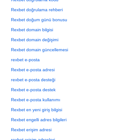
Rexbet doğrulama rehberi
Rexbet doğum günü bonusu
Rexbet domain bilgisi
Rexbet domain değişimi
Rexbet domain güncellemesi
rexbet e-posta
Rexbet e-posta adresi
rexbet e-posta desteği
Rexbet e-posta destek
Rexbet e-posta kullanımı
Rexbet en yeni giriş bilgisi
Rexbet engelli adres bilgileri
Rexbet erişim adresi
rexbet erişim adresleri