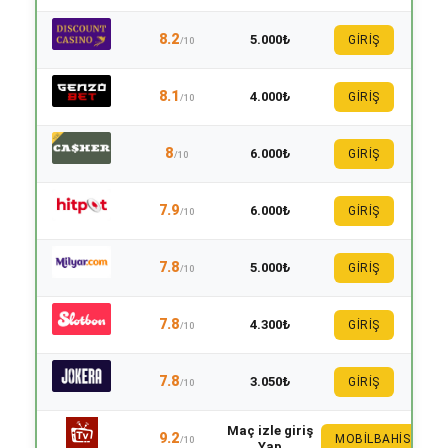
8.2
5.000₺
GİRİŞ
/10
8.1
4.000₺
GİRİŞ
/10
8
6.000₺
GİRİŞ
/10
7.9
6.000₺
GİRİŞ
/10
7.8
5.000₺
GİRİŞ
/10
7.8
4.300₺
GİRİŞ
/10
7.8
3.050₺
GİRİŞ
/10
Maç izle giriş
9.2
MOBILBAHIS
/10
Yap