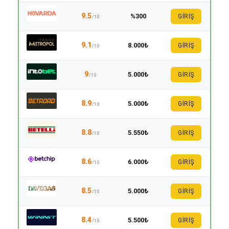
9.5
%300
GİRİŞ
/10
9.1
8.000₺
GİRİŞ
/10
9
5.000₺
GİRİŞ
/10
8.9
5.000₺
GİRİŞ
/10
8.8
5.550₺
GİRİŞ
/10
8.6
6.000₺
GİRİŞ
/10
8.5
5.000₺
GİRİŞ
/10
8.4
5.500₺
GİRİŞ
/10