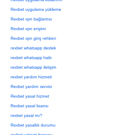
Rexbet uygulama yükleme
Rexbet vpn bağlantısı
Rexbet vpn erişimi
Rexbet vpn giriş rehberi
rexbet whatsapp destek
rexbet whatsapp hattı
rexbet whatsapp iletişim
rexbet yardım hizmeti
Rexbet yardım servisi
Rexbet yasal hizmet
Rexbet yasal lisansı
rexbet yasal mı?
Rexbet yasallık durumu
rexbet yatırım bonusu