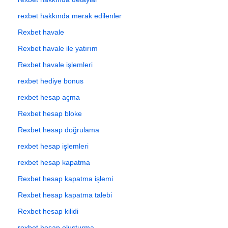
rexbet hakkında merak edilenler
Rexbet havale
Rexbet havale ile yatırım
Rexbet havale işlemleri
rexbet hediye bonus
rexbet hesap açma
Rexbet hesap bloke
Rexbet hesap doğrulama
rexbet hesap işlemleri
rexbet hesap kapatma
Rexbet hesap kapatma işlemi
Rexbet hesap kapatma talebi
Rexbet hesap kilidi
rexbet hesap oluşturma