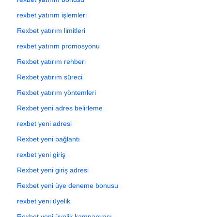
rexbet yatırım işlemleri
Rexbet yatırım limitleri
rexbet yatırım promosyonu
Rexbet yatırım rehberi
Rexbet yatırım süreci
Rexbet yatırım yöntemleri
Rexbet yeni adres belirleme
rexbet yeni adresi
Rexbet yeni bağlantı
rexbet yeni giriş
Rexbet yeni giriş adresi
Rexbet yeni üye deneme bonusu
rexbet yeni üyelik
Rexbet yeni üyelik kampanyası