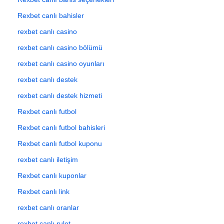
Rexbet canlı bahisler
rexbet canlı casino
rexbet canlı casino bölümü
rexbet canlı casino oyunları
rexbet canlı destek
rexbet canlı destek hizmeti
Rexbet canlı futbol
Rexbet canlı futbol bahisleri
Rexbet canlı futbol kuponu
rexbet canlı iletişim
Rexbet canlı kuponlar
Rexbet canlı link
rexbet canlı oranlar
rexbet canlı rulet