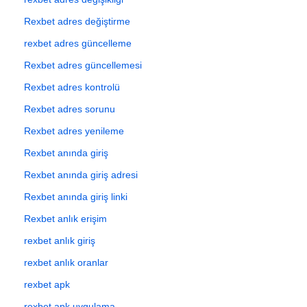
Rexbet adres değiştirme
rexbet adres güncelleme
Rexbet adres güncellemesi
Rexbet adres kontrolü
Rexbet adres sorunu
Rexbet adres yenileme
Rexbet anında giriş
Rexbet anında giriş adresi
Rexbet anında giriş linki
Rexbet anlık erişim
rexbet anlık giriş
rexbet anlık oranlar
rexbet apk
rexbet apk uygulama