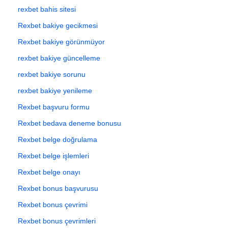
rexbet bahis sitesi
Rexbet bakiye gecikmesi
Rexbet bakiye görünmüyor
rexbet bakiye güncelleme
rexbet bakiye sorunu
rexbet bakiye yenileme
Rexbet başvuru formu
Rexbet bedava deneme bonusu
Rexbet belge doğrulama
Rexbet belge işlemleri
Rexbet belge onayı
Rexbet bonus başvurusu
Rexbet bonus çevrimi
Rexbet bonus çevrimleri