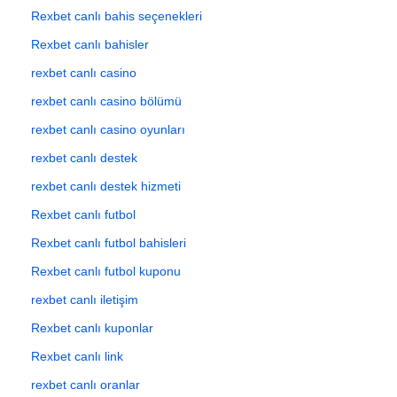
Rexbet canlı bahis seçenekleri
Rexbet canlı bahisler
rexbet canlı casino
rexbet canlı casino bölümü
rexbet canlı casino oyunları
rexbet canlı destek
rexbet canlı destek hizmeti
Rexbet canlı futbol
Rexbet canlı futbol bahisleri
Rexbet canlı futbol kuponu
rexbet canlı iletişim
Rexbet canlı kuponlar
Rexbet canlı link
rexbet canlı oranlar