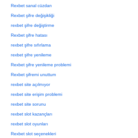
Rexbet sanal cüzdan
Rexbet şifre değişikliği
rexbet şifre değiştirme
Rexbet şifre hatası
rexbet şifre sıfırlama
rexbet şifre yenileme
Rexbet şifre yenileme problemi
Rexbet şifremi unuttum
rexbet site açılmıyor
rexbet site erişim problemi
rexbet site sorunu
rexbet slot kazançları
rexbet slot oyunları
Rexbet slot seçenekleri