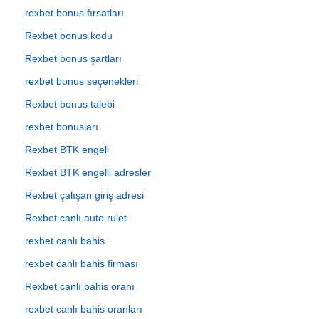
rexbet bonus fırsatları
Rexbet bonus kodu
Rexbet bonus şartları
rexbet bonus seçenekleri
Rexbet bonus talebi
rexbet bonusları
Rexbet BTK engeli
Rexbet BTK engelli adresler
Rexbet çalışan giriş adresi
Rexbet canlı auto rulet
rexbet canlı bahis
rexbet canlı bahis firması
Rexbet canlı bahis oranı
rexbet canlı bahis oranları