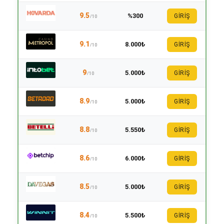
9.5
%300
GİRİŞ
/10
9.1
8.000₺
GİRİŞ
/10
9
5.000₺
GİRİŞ
/10
8.9
5.000₺
GİRİŞ
/10
8.8
5.550₺
GİRİŞ
/10
8.6
6.000₺
GİRİŞ
/10
8.5
5.000₺
GİRİŞ
/10
8.4
5.500₺
GİRİŞ
/10