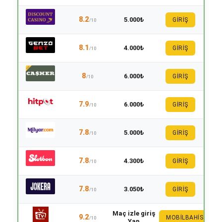
8.2
5.000₺
GİRİŞ
/10
8.1
4.000₺
GİRİŞ
/10
8
6.000₺
GİRİŞ
/10
7.9
6.000₺
GİRİŞ
/10
7.8
5.000₺
GİRİŞ
/10
7.8
4.300₺
GİRİŞ
/10
7.8
3.050₺
GİRİŞ
/10
Maç izle giriş
9.2
MOBILBAHIS
/10
Yap