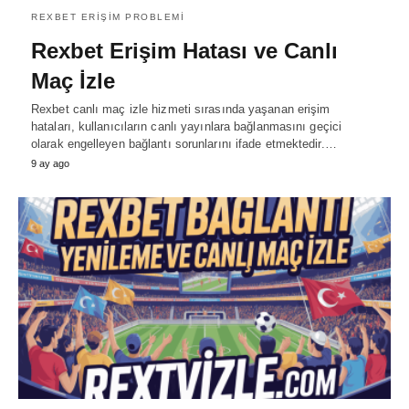
REXBET ERIŞIM PROBLEMI
Rexbet Erişim Hatası ve Canlı
Maç İzle
Rexbet canlı maç izle hizmeti sırasında yaşanan erişim
hataları, kullanıcıların canlı yayınlara bağlanmasını geçici
olarak engelleyen bağlantı sorunlarını ifade etmektedir.…
9 ay ago