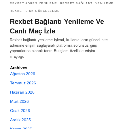
REXBET ADRES YENILEME
REXBET BAĞLANTI YENILEME
REXBET LINK GÜNCELLEME
Rexbet Bağlantı Yenileme Ve
Canlı Maç İzle
Rexbet bağlantı yenileme işlemi, kullanıcıların güncel site
adresine erişim sağlayarak platforma sorunsuz giriş
yapmalarına olanak tanır. Bu işlem özellikle erişim…
10 ay ago
Archives
Ağustos 2026
Temmuz 2026
Haziran 2026
Mart 2026
Ocak 2026
Aralık 2025