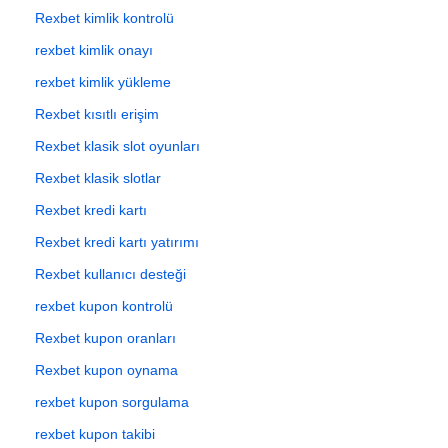
Rexbet kimlik kontrolü
rexbet kimlik onayı
rexbet kimlik yükleme
Rexbet kısıtlı erişim
Rexbet klasik slot oyunları
Rexbet klasik slotlar
Rexbet kredi kartı
Rexbet kredi kartı yatırımı
Rexbet kullanıcı desteği
rexbet kupon kontrolü
Rexbet kupon oranları
Rexbet kupon oynama
rexbet kupon sorgulama
rexbet kupon takibi