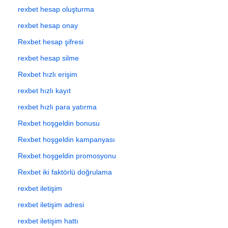
rexbet hesap oluşturma
rexbet hesap onay
Rexbet hesap şifresi
rexbet hesap silme
Rexbet hızlı erişim
rexbet hızlı kayıt
rexbet hızlı para yatırma
Rexbet hoşgeldin bonusu
Rexbet hoşgeldin kampanyası
Rexbet hoşgeldin promosyonu
Rexbet iki faktörlü doğrulama
rexbet iletişim
rexbet iletişim adresi
rexbet iletişim hattı