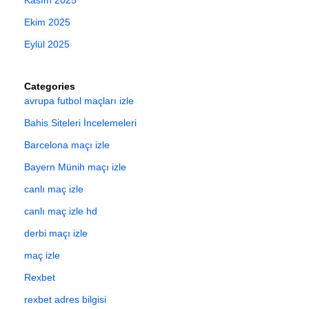
Kasım 2025
Ekim 2025
Eylül 2025
Categories
avrupa futbol maçları izle
Bahis Siteleri İncelemeleri
Barcelona maçı izle
Bayern Münih maçı izle
canlı maç izle
canlı maç izle hd
derbi maçı izle
maç izle
Rexbet
rexbet adres bilgisi