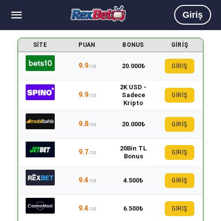
Giriş
SITE
PUAN
BONUS
GIRIŞ
9.9
20.000₺
GİRİŞ
/10
2K USD -
9.9
Sadece
GİRİŞ
/10
Kripto
9.8
20.000₺
GİRİŞ
/10
20Bin TL
9.7
GİRİŞ
/10
Bonus
9.4
4.500₺
GİRİŞ
/10
9.4
6.500₺
GİRİŞ
/10