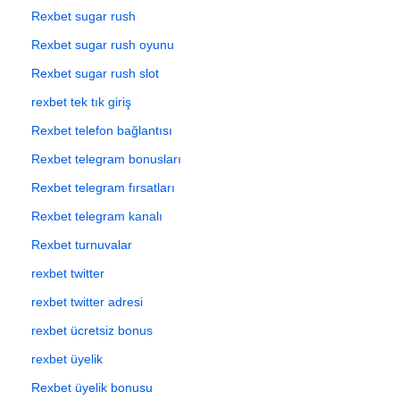
Rexbet sugar rush
Rexbet sugar rush oyunu
Rexbet sugar rush slot
rexbet tek tık giriş
Rexbet telefon bağlantısı
Rexbet telegram bonusları
Rexbet telegram fırsatları
Rexbet telegram kanalı
Rexbet turnuvalar
rexbet twitter
rexbet twitter adresi
rexbet ücretsiz bonus
rexbet üyelik
Rexbet üyelik bonusu