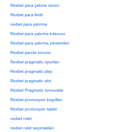
Rexbet para çekme süreci
Rexbet para limiti
rexbet para yatırma
Rexbet para yatırma kılavuzu
Rexbet para yatırma yöntemleri
Rexbet parola sorunu
Rexbet pragmatic oyunları
Rexbet pragmatic play
Rexbet pragmatic slot
Rexbet Pragmatic turnuvalar
Rexbet promosyon koşulları
Rexbet promosyon talebi
rexbet rulet
rexbet rulet seçenekleri