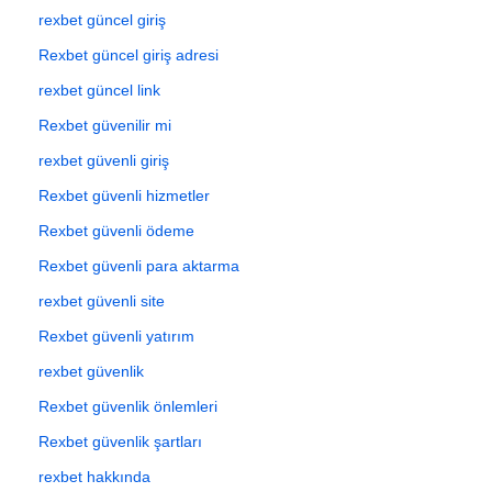
rexbet güncel giriş
Rexbet güncel giriş adresi
rexbet güncel link
Rexbet güvenilir mi
rexbet güvenli giriş
Rexbet güvenli hizmetler
Rexbet güvenli ödeme
Rexbet güvenli para aktarma
rexbet güvenli site
Rexbet güvenli yatırım
rexbet güvenlik
Rexbet güvenlik önlemleri
Rexbet güvenlik şartları
rexbet hakkında