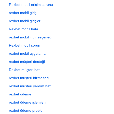
Rexbet mobil erişim sorunu
rexbet mobil giriş
rexbet mobil girişler
Rexbet mobil hata
rexbet mobil indir seçeneği
Rexbet mobil sorun
rexbet mobil uygulama
rexbet müşteri desteği
Rexbet müşteri hattı
rexbet müşteri hizmetleri
rexbet müşteri yardım hattı
rexbet ödeme
rexbet ödeme işlemleri
rexbet ödeme problemi