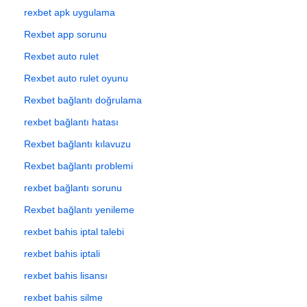
rexbet apk uygulama
Rexbet app sorunu
Rexbet auto rulet
Rexbet auto rulet oyunu
Rexbet bağlantı doğrulama
rexbet bağlantı hatası
Rexbet bağlantı kılavuzu
Rexbet bağlantı problemi
rexbet bağlantı sorunu
Rexbet bağlantı yenileme
rexbet bahis iptal talebi
rexbet bahis iptali
rexbet bahis lisansı
rexbet bahis silme