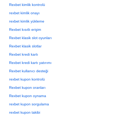
Rexbet kimlik kontrolü
rexbet kimlik onayı
rexbet kimlik yükleme
Rexbet kısıtlı erişim
Rexbet klasik slot oyunları
Rexbet klasik slotlar
Rexbet kredi kartı
Rexbet kredi kartı yatırımı
Rexbet kullanıcı desteği
rexbet kupon kontrolü
Rexbet kupon oranları
Rexbet kupon oynama
rexbet kupon sorgulama
rexbet kupon takibi