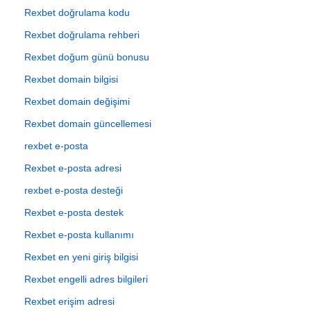
Rexbet doğrulama kodu
Rexbet doğrulama rehberi
Rexbet doğum günü bonusu
Rexbet domain bilgisi
Rexbet domain değişimi
Rexbet domain güncellemesi
rexbet e-posta
Rexbet e-posta adresi
rexbet e-posta desteği
Rexbet e-posta destek
Rexbet e-posta kullanımı
Rexbet en yeni giriş bilgisi
Rexbet engelli adres bilgileri
Rexbet erişim adresi