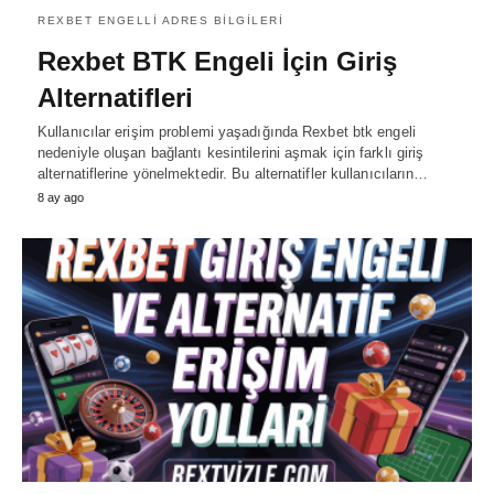
REXBET ENGELLI ADRES BILGILERI
Rexbet BTK Engeli İçin Giriş
Alternatifleri
Kullanıcılar erişim problemi yaşadığında Rexbet btk engeli
nedeniyle oluşan bağlantı kesintilerini aşmak için farklı giriş
alternatiflerine yönelmektedir. Bu alternatifler kullanıcıların…
8 ay ago