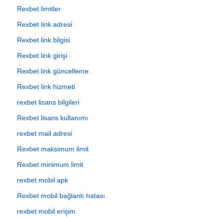
Rexbet limitler
Rexbet link adresi
Rexbet link bilgisi
Rexbet link girişi
Rexbet link güncelleme
Rexbet link hizmeti
rexbet lisans bilgileri
Rexbet lisans kullanımı
rexbet mail adresi
Rexbet maksimum limit
Rexbet minimum limit
rexbet mobil apk
Rexbet mobil bağlantı hatası
rexbet mobil erişim