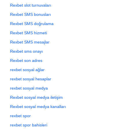
Rexbet slot turnuvaları
Rexbet SMS bonusları
Rexbet SMS doğrulama
Rexbet SMS hizmeti
Rexbet SMS mesajlar
Rexbet sms onayı
Rexbet son adres
rexbet sosyal ağlar
rexbet sosyal hesaplar
rexbet sosyal medya
Rexbet sosyal medya iletişim
Rexbet sosyal medya kanalları
rexbet spor
rexbet spor bahisleri