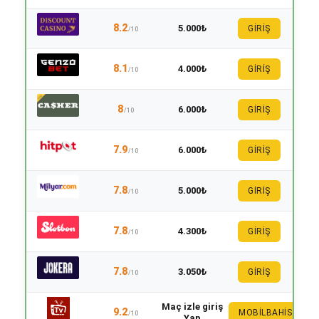
8.2
5.000₺
GİRİŞ
/10
8.1
4.000₺
GİRİŞ
/10
8
6.000₺
GİRİŞ
/10
7.9
6.000₺
GİRİŞ
/10
7.8
5.000₺
GİRİŞ
/10
7.8
4.300₺
GİRİŞ
/10
7.8
3.050₺
GİRİŞ
/10
Maç izle giriş
9.2
MOBILBAHIS
/10
Yap