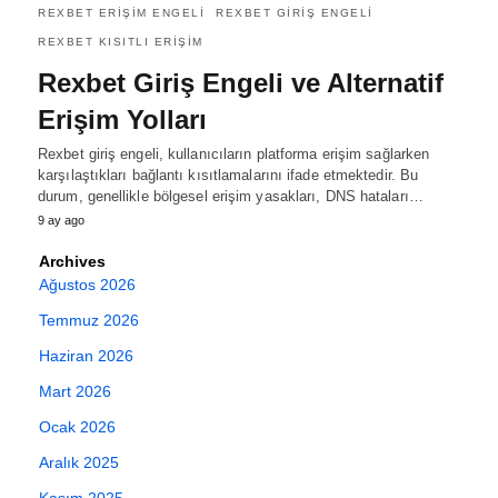
REXBET ERIŞIM ENGELI
REXBET GIRIŞ ENGELI
REXBET KISITLI ERIŞIM
Rexbet Giriş Engeli ve Alternatif
Erişim Yolları
Rexbet giriş engeli, kullanıcıların platforma erişim sağlarken
karşılaştıkları bağlantı kısıtlamalarını ifade etmektedir. Bu
durum, genellikle bölgesel erişim yasakları, DNS hataları…
9 ay ago
Archives
Ağustos 2026
Temmuz 2026
Haziran 2026
Mart 2026
Ocak 2026
Aralık 2025