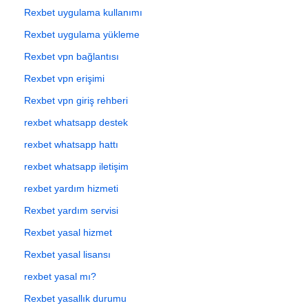
Rexbet uygulama kullanımı
Rexbet uygulama yükleme
Rexbet vpn bağlantısı
Rexbet vpn erişimi
Rexbet vpn giriş rehberi
rexbet whatsapp destek
rexbet whatsapp hattı
rexbet whatsapp iletişim
rexbet yardım hizmeti
Rexbet yardım servisi
Rexbet yasal hizmet
Rexbet yasal lisansı
rexbet yasal mı?
Rexbet yasallık durumu