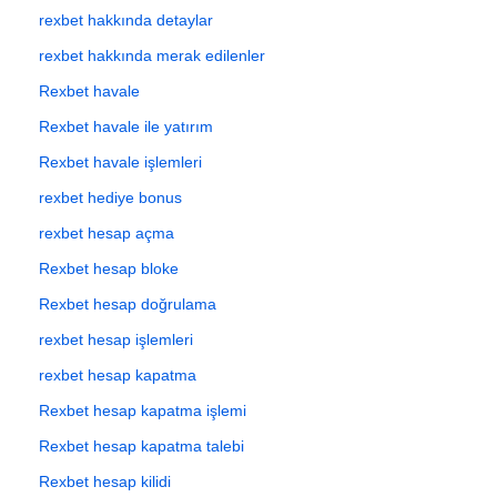
rexbet hakkında detaylar
rexbet hakkında merak edilenler
Rexbet havale
Rexbet havale ile yatırım
Rexbet havale işlemleri
rexbet hediye bonus
rexbet hesap açma
Rexbet hesap bloke
Rexbet hesap doğrulama
rexbet hesap işlemleri
rexbet hesap kapatma
Rexbet hesap kapatma işlemi
Rexbet hesap kapatma talebi
Rexbet hesap kilidi