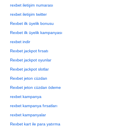
rexbet iletişim numarası
rexbet iletişim twitter
Rexbet ilk üyelik bonusu
Rexbet ilk üyelik kampanyası
rexbet indir
Rexbet jackpot fırsatı
Rexbet jackpot oyunlar
Rexbet jackpot slotlar
Rexbet jeton cüzdan
Rexbet jeton cüzdan ödeme
rexbet kampanya
rexbet kampanya fırsatları
rexbet kampanyalar
Rexbet kart ile para yatırma