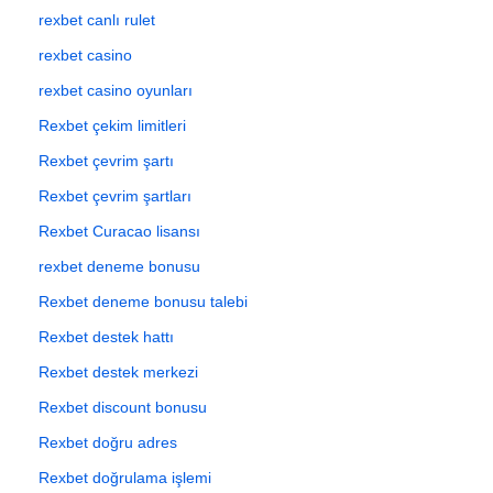
rexbet canlı rulet
rexbet casino
rexbet casino oyunları
Rexbet çekim limitleri
Rexbet çevrim şartı
Rexbet çevrim şartları
Rexbet Curacao lisansı
rexbet deneme bonusu
Rexbet deneme bonusu talebi
Rexbet destek hattı
Rexbet destek merkezi
Rexbet discount bonusu
Rexbet doğru adres
Rexbet doğrulama işlemi