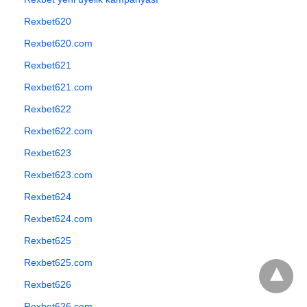
Rexbet620
Rexbet620.com
Rexbet621
Rexbet621.com
Rexbet622
Rexbet622.com
Rexbet623
Rexbet623.com
Rexbet624
Rexbet624.com
Rexbet625
Rexbet625.com
Rexbet626
Rexbet626.com