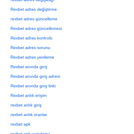
Rexbet adres değiştirme
rexbet adres güncelleme
Rexbet adres güncellemesi
Rexbet adres kontrolü
Rexbet adres sorunu
Rexbet adres yenileme
Rexbet anında giriş
Rexbet anında giriş adresi
Rexbet anında giriş linki
Rexbet anlık erişim
rexbet anlık giriş
rexbet anlık oranlar
rexbet apk
rexbet apk uygulama