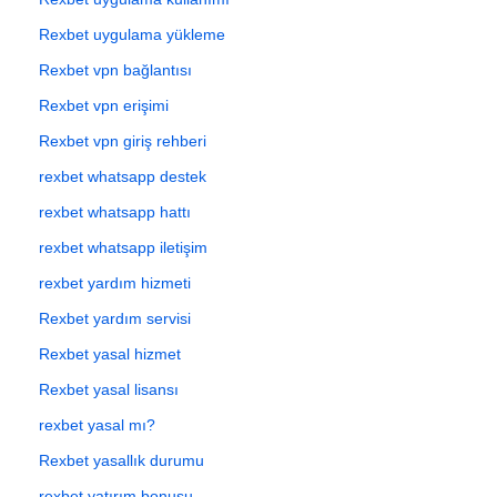
Rexbet uygulama yükleme
Rexbet vpn bağlantısı
Rexbet vpn erişimi
Rexbet vpn giriş rehberi
rexbet whatsapp destek
rexbet whatsapp hattı
rexbet whatsapp iletişim
rexbet yardım hizmeti
Rexbet yardım servisi
Rexbet yasal hizmet
Rexbet yasal lisansı
rexbet yasal mı?
Rexbet yasallık durumu
rexbet yatırım bonusu