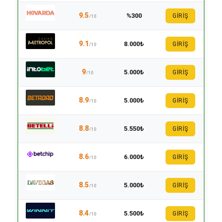
9.5
%300
GİRİŞ
/10
9.1
8.000₺
GİRİŞ
/10
9
5.000₺
GİRİŞ
/10
8.9
5.000₺
GİRİŞ
/10
8.8
5.550₺
GİRİŞ
/10
8.6
6.000₺
GİRİŞ
/10
8.5
5.000₺
GİRİŞ
/10
8.4
5.500₺
GİRİŞ
/10