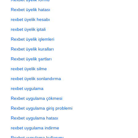
Rexbet üyelik hatası
rexbet üyelik hesabı
rexbet üyelik iptali
Rexbet üyelik işlemleri
Rexbet üyelik kuralları
Rexbet üyelik şartları
rexbet üyelik silme
rexbet üyelik sonlandırma
rexbet uygulama
Rexbet uygulama çökmesi
Rexbet uygulama giriş problemi
Rexbet uygulama hatası
rexbet uygulama indirme
Rexbet uygulama kullanımı