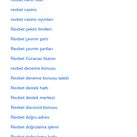
rexbet casino
rexbet casino oyunları
Rexbet çekim limitleri
Rexbet çevrim şartı
Rexbet çevrim şartları
Rexbet Curacao lisansı
rexbet deneme bonusu
Rexbet deneme bonusu talebi
Rexbet destek hattı
Rexbet destek merkezi
Rexbet discount bonusu
Rexbet doğru adres
Rexbet doğrulama işlemi
Rexbet doğrulama kodu