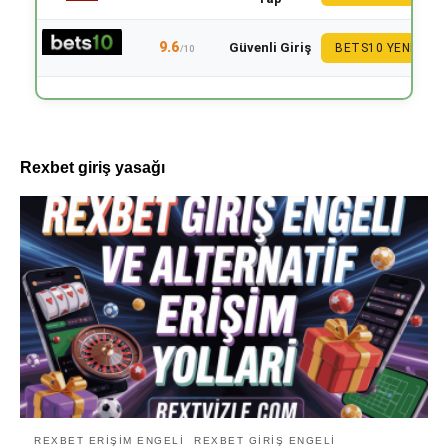
9.6
Güvenli Giriş
BETS10 YENI
/10
Rexbet giriş yasağı
REXBET ERIŞIM ENGELI
REXBET GIRIŞ ENGELI