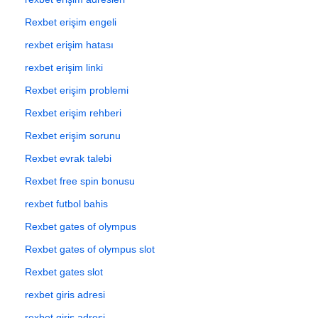
Rexbet erişim engeli
rexbet erişim hatası
rexbet erişim linki
Rexbet erişim problemi
Rexbet erişim rehberi
Rexbet erişim sorunu
Rexbet evrak talebi
Rexbet free spin bonusu
rexbet futbol bahis
Rexbet gates of olympus
Rexbet gates of olympus slot
Rexbet gates slot
rexbet giris adresi
rexbet giriş adresi