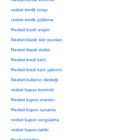
rexbet kimlik onayı
rexbet kimlik yükleme
Rexbet kısıtlı erişim
Rexbet klasik slot oyunları
Rexbet klasik slotlar
Rexbet kredi kartı
Rexbet kredi kartı yatırımı
Rexbet kullanıcı desteği
rexbet kupon kontrolü
Rexbet kupon oranları
Rexbet kupon oynama
rexbet kupon sorgulama
rexbet kupon takibi
Rexbet limitler