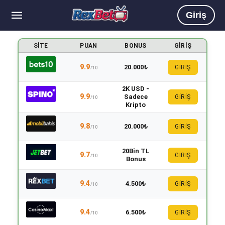
Giriş
SITE
PUAN
BONUS
GIRIŞ
9.9
20.000₺
GİRİŞ
/10
2K USD -
9.9
Sadece
GİRİŞ
/10
Kripto
9.8
20.000₺
GİRİŞ
/10
20Bin TL
9.7
GİRİŞ
/10
Bonus
9.4
4.500₺
GİRİŞ
/10
9.4
6.500₺
GİRİŞ
/10