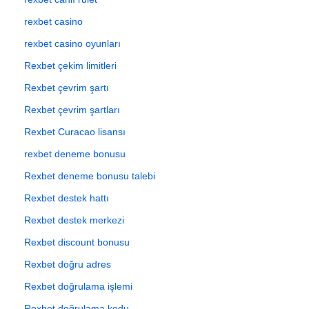
rexbet casino
rexbet casino oyunları
Rexbet çekim limitleri
Rexbet çevrim şartı
Rexbet çevrim şartları
Rexbet Curacao lisansı
rexbet deneme bonusu
Rexbet deneme bonusu talebi
Rexbet destek hattı
Rexbet destek merkezi
Rexbet discount bonusu
Rexbet doğru adres
Rexbet doğrulama işlemi
Rexbet doğrulama kodu