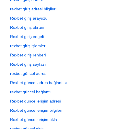
rexbet giriş adresi bilgileri
Rexbet giriş arayüzü
Rexbet giriş ekranı
Rexbet giriş engeli
rexbet giriş işlemleri
Rexbet giriş rehberi
Rexbet giriş sayfası
rexbet güncel adres
Rexbet güncel adres bağlantısı
rexbet güncel bağlantı
Rexbet güncel erişim adresi
Rexbet güncel erişim bilgileri
Rexbet güncel erişim tıkla
rexbet güncel giriş