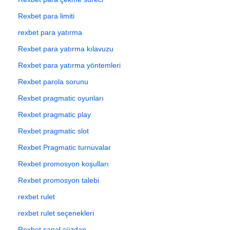
Rexbet para limiti
rexbet para yatırma
Rexbet para yatırma kılavuzu
Rexbet para yatırma yöntemleri
Rexbet parola sorunu
Rexbet pragmatic oyunları
Rexbet pragmatic play
Rexbet pragmatic slot
Rexbet Pragmatic turnuvalar
Rexbet promosyon koşulları
Rexbet promosyon talebi
rexbet rulet
rexbet rulet seçenekleri
Rexbet sanal cüzdan