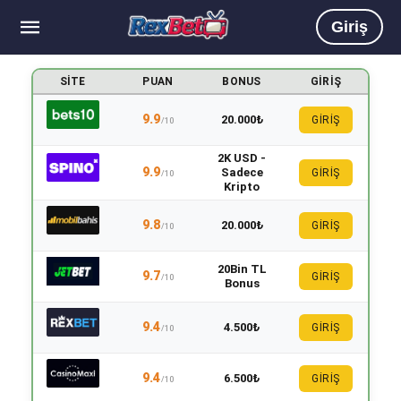
Giriş
SITE
PUAN
BONUS
GIRIŞ
9.9
20.000₺
GİRİŞ
/10
2K USD -
9.9
Sadece
GİRİŞ
/10
Kripto
9.8
20.000₺
GİRİŞ
/10
20Bin TL
9.7
GİRİŞ
/10
Bonus
9.4
4.500₺
GİRİŞ
/10
9.4
6.500₺
GİRİŞ
/10