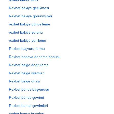
Rexbet bakiye gecikmesi
Rexbet bakiye görünmüyor
rexbet bakiye güncelleme
rexbet bakiye sorunu
rexbet bakiye yenileme
Rexbet başvuru formu
Rexbet bedava deneme bonusu
Rexbet belge doğrulama
Rexbet belge işlemleri
Rexbet belge onayı
Rexbet bonus başvurusu
Rexbet bonus çevrimi
Rexbet bonus çevrimleri
rexbet bonus fırsatları