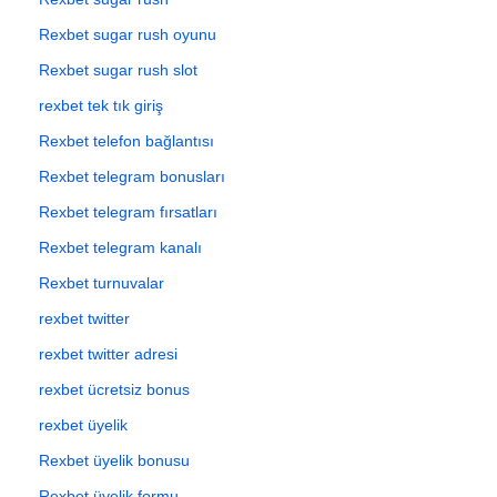
Rexbet sugar rush oyunu
Rexbet sugar rush slot
rexbet tek tık giriş
Rexbet telefon bağlantısı
Rexbet telegram bonusları
Rexbet telegram fırsatları
Rexbet telegram kanalı
Rexbet turnuvalar
rexbet twitter
rexbet twitter adresi
rexbet ücretsiz bonus
rexbet üyelik
Rexbet üyelik bonusu
Rexbet üyelik formu