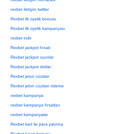
rexbet iletişim twitter
Rexbet ilk üyelik bonusu
Rexbet ilk üyelik kampanyası
rexbet indir
Rexbet jackpot fırsatı
Rexbet jackpot oyunlar
Rexbet jackpot slotlar
Rexbet jeton cüzdan
Rexbet jeton cüzdan ödeme
rexbet kampanya
rexbet kampanya fırsatları
rexbet kampanyalar
Rexbet kart ile para yatırma
Rexbet kayıp bonusu