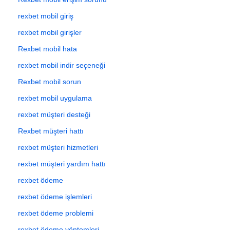
rexbet mobil giriş
rexbet mobil girişler
Rexbet mobil hata
rexbet mobil indir seçeneği
Rexbet mobil sorun
rexbet mobil uygulama
rexbet müşteri desteği
Rexbet müşteri hattı
rexbet müşteri hizmetleri
rexbet müşteri yardım hattı
rexbet ödeme
rexbet ödeme işlemleri
rexbet ödeme problemi
rexbet ödeme yöntemleri