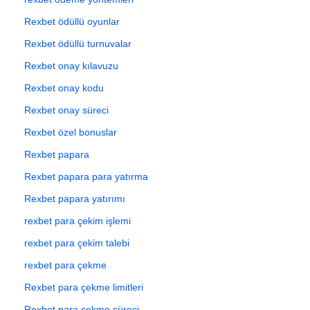
Rexbet ödüllü oyunlar
Rexbet ödüllü turnuvalar
Rexbet onay kılavuzu
Rexbet onay kodu
Rexbet onay süreci
Rexbet özel bonuslar
Rexbet papara
Rexbet papara para yatırma
Rexbet papara yatırımı
rexbet para çekim işlemi
rexbet para çekim talebi
rexbet para çekme
Rexbet para çekme limitleri
Rexbet para çekme süreci