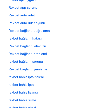
Rexbet app sorunu
Rexbet auto rulet
Rexbet auto rulet oyunu
Rexbet bağlantı doğrulama
rexbet bağlantı hatası
Rexbet bağlantı kılavuzu
Rexbet bağlantı problemi
rexbet bağlantı sorunu
Rexbet bağlantı yenileme
rexbet bahis iptal talebi
rexbet bahis iptali
rexbet bahis lisansı
rexbet bahis silme
rexbet bahis sitesi