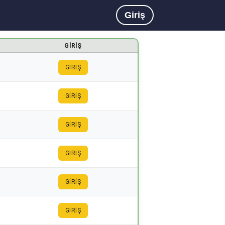
Giriş
GIRIŞ
GİRİŞ
GİRİŞ
GİRİŞ
GİRİŞ
GİRİŞ
GİRİŞ