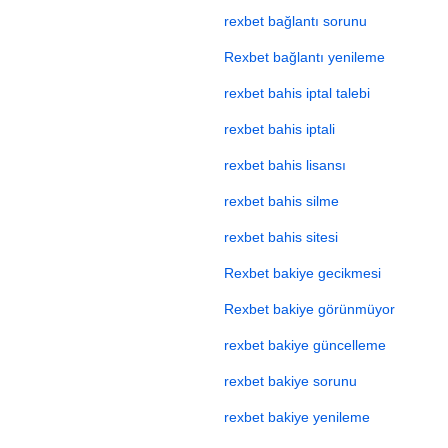
rexbet bağlantı sorunu
Rexbet bağlantı yenileme
rexbet bahis iptal talebi
rexbet bahis iptali
rexbet bahis lisansı
rexbet bahis silme
rexbet bahis sitesi
Rexbet bakiye gecikmesi
Rexbet bakiye görünmüyor
rexbet bakiye güncelleme
rexbet bakiye sorunu
rexbet bakiye yenileme