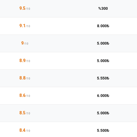
9.5
%300
/10
9.1
8.000₺
/10
9
5.000₺
/10
8.9
5.000₺
/10
8.8
5.550₺
/10
8.6
6.000₺
/10
8.5
5.000₺
/10
8.4
5.500₺
/10