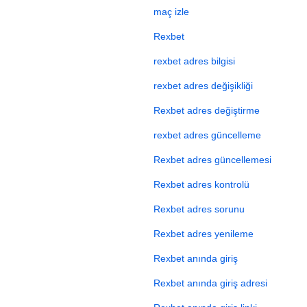
maç izle
Rexbet
rexbet adres bilgisi
rexbet adres değişikliği
Rexbet adres değiştirme
rexbet adres güncelleme
Rexbet adres güncellemesi
Rexbet adres kontrolü
Rexbet adres sorunu
Rexbet adres yenileme
Rexbet anında giriş
Rexbet anında giriş adresi