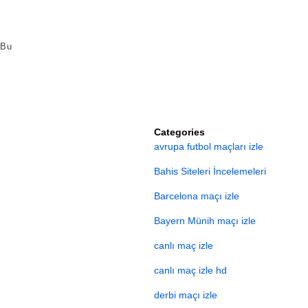
 Bu
Categories
avrupa futbol maçları izle
Bahis Siteleri İncelemeleri
Barcelona maçı izle
Bayern Münih maçı izle
canlı maç izle
canlı maç izle hd
derbi maçı izle