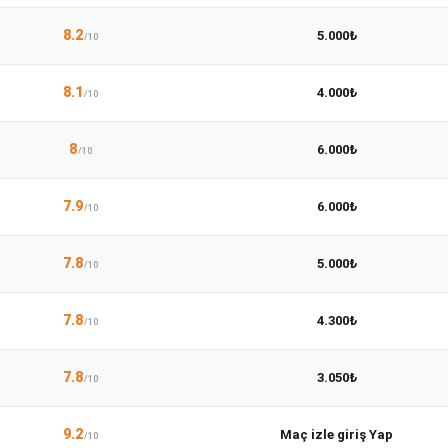
8.2
5.000₺
/10
8.1
4.000₺
/10
8
6.000₺
/10
7.9
6.000₺
/10
7.8
5.000₺
/10
7.8
4.300₺
/10
7.8
3.050₺
/10
9.2
Maç izle giriş Yap
/10