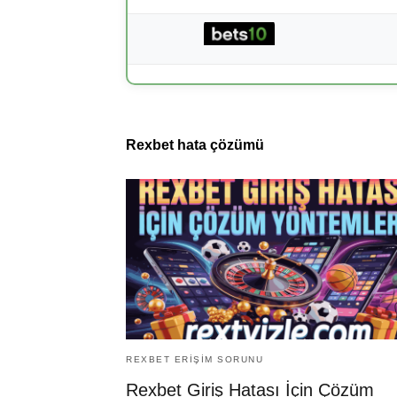
Rexbet hata çözümü
REXBET ERIŞIM SORUNU
Rexbet Giriş Hatası İçin Çözüm