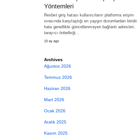
Yöntemleri
Rexbet giriş hatası kullanıcıların platforma erişim
sırasında karşılaştığı en yaygın durumlardan biridir.
hata genellikle güncellenmeyen bağlantı adresleri,
tarayıcı önbelleği…
10 ay ago
Archives
Ağustos 2026
Temmuz 2026
Haziran 2026
Mart 2026
Ocak 2026
Aralık 2025
Kasım 2025