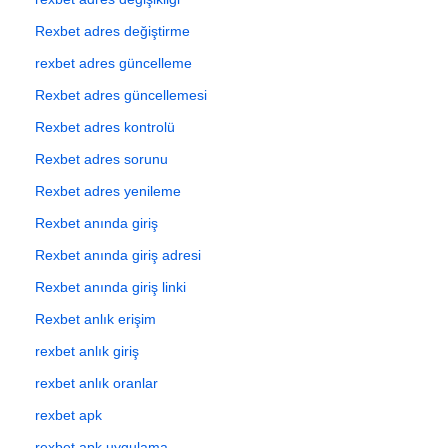
Rexbet adres değiştirme
rexbet adres güncelleme
Rexbet adres güncellemesi
Rexbet adres kontrolü
Rexbet adres sorunu
Rexbet adres yenileme
Rexbet anında giriş
Rexbet anında giriş adresi
Rexbet anında giriş linki
Rexbet anlık erişim
rexbet anlık giriş
rexbet anlık oranlar
rexbet apk
rexbet apk uygulama