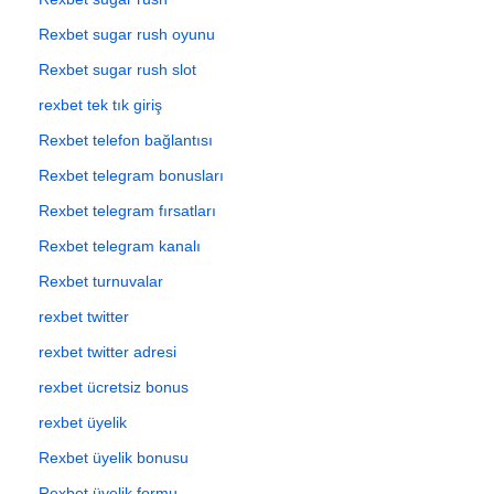
Rexbet sugar rush oyunu
Rexbet sugar rush slot
rexbet tek tık giriş
Rexbet telefon bağlantısı
Rexbet telegram bonusları
Rexbet telegram fırsatları
Rexbet telegram kanalı
Rexbet turnuvalar
rexbet twitter
rexbet twitter adresi
rexbet ücretsiz bonus
rexbet üyelik
Rexbet üyelik bonusu
Rexbet üyelik formu