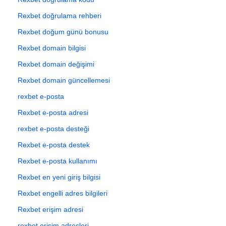
Rexbet doğrulama rehberi
Rexbet doğum günü bonusu
Rexbet domain bilgisi
Rexbet domain değişimi
Rexbet domain güncellemesi
rexbet e-posta
Rexbet e-posta adresi
rexbet e-posta desteği
Rexbet e-posta destek
Rexbet e-posta kullanımı
Rexbet en yeni giriş bilgisi
Rexbet engelli adres bilgileri
Rexbet erişim adresi
rexbet erişim adresleri