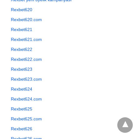
Rexbet620
Rexbet620.com
Rexbet621
Rexbet621.com
Rexbet622
Rexbet622.com
Rexbet623
Rexbet623.com
Rexbet624
Rexbet624.com
Rexbet625
Rexbet625.com
Rexbet626
Rexbet626.com