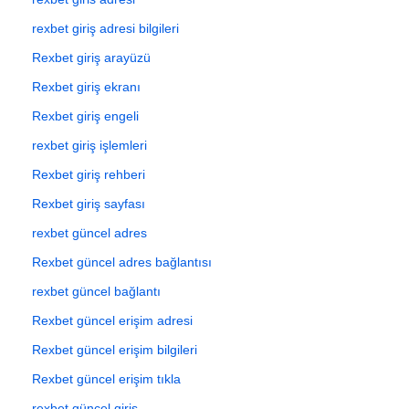
rexbet giriş adresi bilgileri
Rexbet giriş arayüzü
Rexbet giriş ekranı
Rexbet giriş engeli
rexbet giriş işlemleri
Rexbet giriş rehberi
Rexbet giriş sayfası
rexbet güncel adres
Rexbet güncel adres bağlantısı
rexbet güncel bağlantı
Rexbet güncel erişim adresi
Rexbet güncel erişim bilgileri
Rexbet güncel erişim tıkla
rexbet güncel giriş