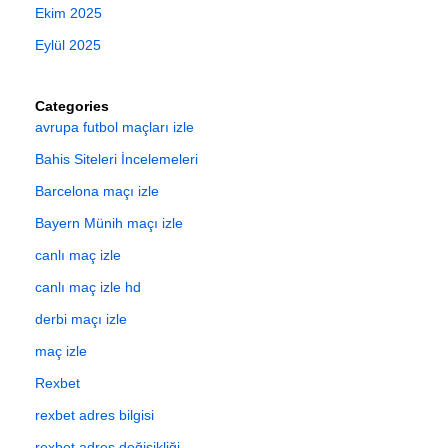
Ekim 2025
Eylül 2025
Categories
avrupa futbol maçları izle
Bahis Siteleri İncelemeleri
Barcelona maçı izle
Bayern Münih maçı izle
canlı maç izle
canlı maç izle hd
derbi maçı izle
maç izle
Rexbet
rexbet adres bilgisi
rexbet adres değişikliği