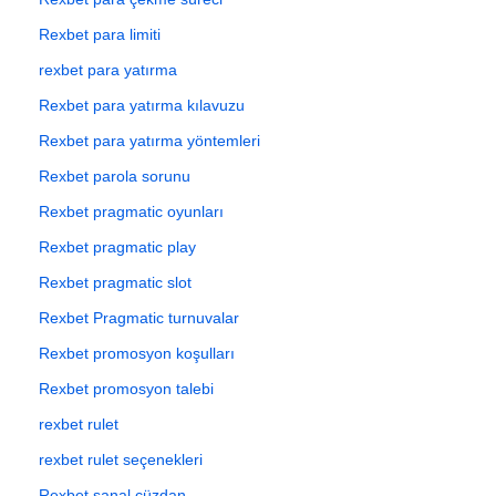
Rexbet para limiti
rexbet para yatırma
Rexbet para yatırma kılavuzu
Rexbet para yatırma yöntemleri
Rexbet parola sorunu
Rexbet pragmatic oyunları
Rexbet pragmatic play
Rexbet pragmatic slot
Rexbet Pragmatic turnuvalar
Rexbet promosyon koşulları
Rexbet promosyon talebi
rexbet rulet
rexbet rulet seçenekleri
Rexbet sanal cüzdan