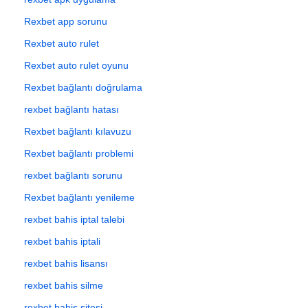
Rexbet app sorunu
Rexbet auto rulet
Rexbet auto rulet oyunu
Rexbet bağlantı doğrulama
rexbet bağlantı hatası
Rexbet bağlantı kılavuzu
Rexbet bağlantı problemi
rexbet bağlantı sorunu
Rexbet bağlantı yenileme
rexbet bahis iptal talebi
rexbet bahis iptali
rexbet bahis lisansı
rexbet bahis silme
rexbet bahis sitesi