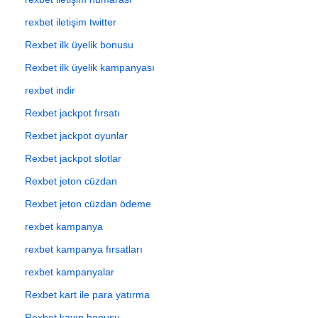
rexbet iletişim twitter
Rexbet ilk üyelik bonusu
Rexbet ilk üyelik kampanyası
rexbet indir
Rexbet jackpot fırsatı
Rexbet jackpot oyunlar
Rexbet jackpot slotlar
Rexbet jeton cüzdan
Rexbet jeton cüzdan ödeme
rexbet kampanya
rexbet kampanya fırsatları
rexbet kampanyalar
Rexbet kart ile para yatırma
Rexbet kayıp bonusu