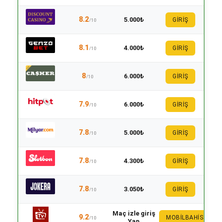
8.2
5.000₺
GİRİŞ
/10
8.1
4.000₺
GİRİŞ
/10
8
6.000₺
GİRİŞ
/10
7.9
6.000₺
GİRİŞ
/10
7.8
5.000₺
GİRİŞ
/10
7.8
4.300₺
GİRİŞ
/10
7.8
3.050₺
GİRİŞ
/10
Maç izle giriş
9.2
MOBILBAHIS
/10
Yap