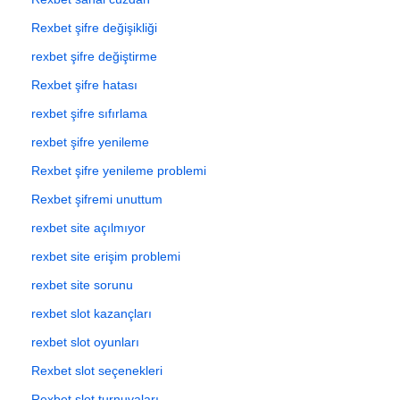
Rexbet şifre değişikliği
rexbet şifre değiştirme
Rexbet şifre hatası
rexbet şifre sıfırlama
rexbet şifre yenileme
Rexbet şifre yenileme problemi
Rexbet şifremi unuttum
rexbet site açılmıyor
rexbet site erişim problemi
rexbet site sorunu
rexbet slot kazançları
rexbet slot oyunları
Rexbet slot seçenekleri
Rexbet slot turnuvaları