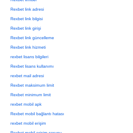
Rexbet link adresi
Rexbet link bilgisi
Rexbet link girişi
Rexbet link güncelleme
Rexbet link hizmeti
rexbet lisans bilgileri
Rexbet lisans kullanımı
rexbet mail adresi
Rexbet maksimum limit
Rexbet minimum limit
rexbet mobil apk
Rexbet mobil bağlantı hatası
rexbet mobil erişim
Rexbet mobil erişim sorunu