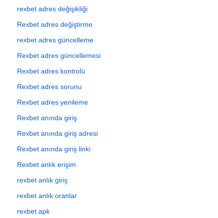
rexbet adres değişikliği
Rexbet adres değiştirme
rexbet adres güncelleme
Rexbet adres güncellemesi
Rexbet adres kontrolü
Rexbet adres sorunu
Rexbet adres yenileme
Rexbet anında giriş
Rexbet anında giriş adresi
Rexbet anında giriş linki
Rexbet anlık erişim
rexbet anlık giriş
rexbet anlık oranlar
rexbet apk