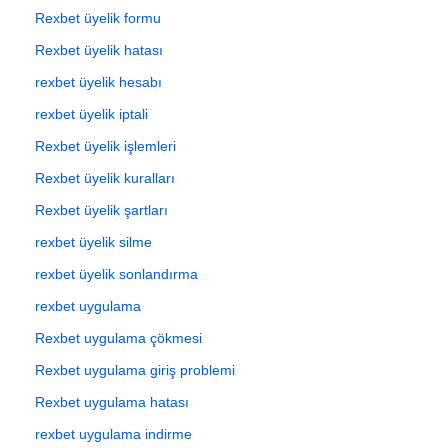
Rexbet üyelik formu
Rexbet üyelik hatası
rexbet üyelik hesabı
rexbet üyelik iptali
Rexbet üyelik işlemleri
Rexbet üyelik kuralları
Rexbet üyelik şartları
rexbet üyelik silme
rexbet üyelik sonlandırma
rexbet uygulama
Rexbet uygulama çökmesi
Rexbet uygulama giriş problemi
Rexbet uygulama hatası
rexbet uygulama indirme