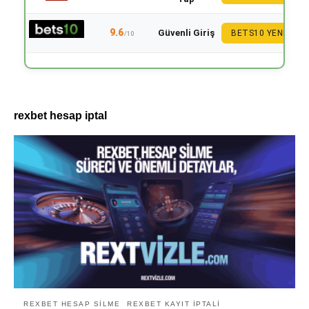
9.6
Güvenli Giriş
BETS10 YENI
/10
rexbet hesap iptal
REXBET HESAP SILME
REXBET KAYIT IPTALI