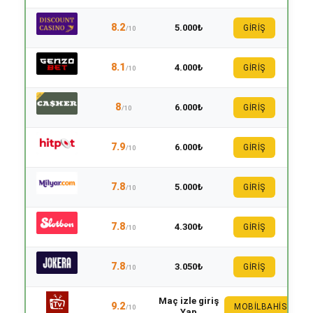
8.2
5.000₺
GİRİŞ
/10
8.1
4.000₺
GİRİŞ
/10
8
6.000₺
GİRİŞ
/10
7.9
6.000₺
GİRİŞ
/10
7.8
5.000₺
GİRİŞ
/10
7.8
4.300₺
GİRİŞ
/10
7.8
3.050₺
GİRİŞ
/10
Maç izle giriş
9.2
MOBILBAHIS
/10
Yap