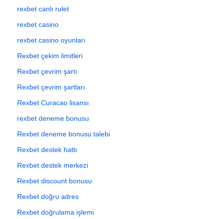
rexbet canlı rulet
rexbet casino
rexbet casino oyunları
Rexbet çekim limitleri
Rexbet çevrim şartı
Rexbet çevrim şartları
Rexbet Curacao lisansı
rexbet deneme bonusu
Rexbet deneme bonusu talebi
Rexbet destek hattı
Rexbet destek merkezi
Rexbet discount bonusu
Rexbet doğru adres
Rexbet doğrulama işlemi