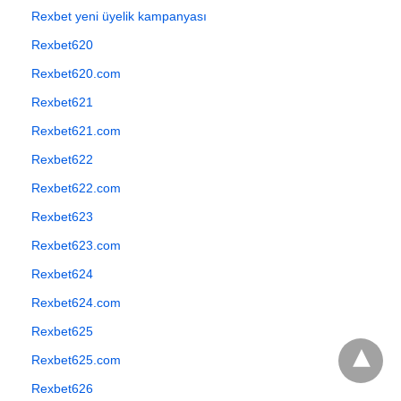
Rexbet yeni üyelik kampanyası
Rexbet620
Rexbet620.com
Rexbet621
Rexbet621.com
Rexbet622
Rexbet622.com
Rexbet623
Rexbet623.com
Rexbet624
Rexbet624.com
Rexbet625
Rexbet625.com
Rexbet626