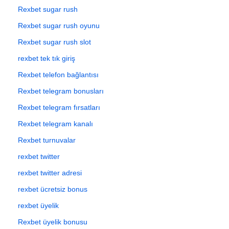
Rexbet sugar rush
Rexbet sugar rush oyunu
Rexbet sugar rush slot
rexbet tek tık giriş
Rexbet telefon bağlantısı
Rexbet telegram bonusları
Rexbet telegram fırsatları
Rexbet telegram kanalı
Rexbet turnuvalar
rexbet twitter
rexbet twitter adresi
rexbet ücretsiz bonus
rexbet üyelik
Rexbet üyelik bonusu