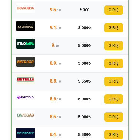
9.5
%300
GİRİŞ
/10
9.1
8.000₺
GİRİŞ
/10
9
5.000₺
GİRİŞ
/10
8.9
5.000₺
GİRİŞ
/10
8.8
5.550₺
GİRİŞ
/10
8.6
6.000₺
GİRİŞ
/10
8.5
5.000₺
GİRİŞ
/10
8.4
5.500₺
GİRİŞ
/10