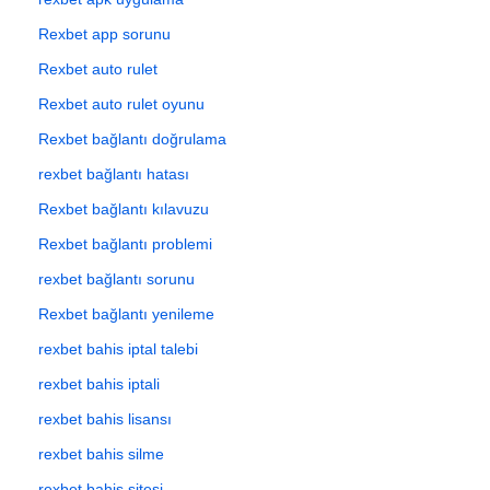
Rexbet app sorunu
Rexbet auto rulet
Rexbet auto rulet oyunu
Rexbet bağlantı doğrulama
rexbet bağlantı hatası
Rexbet bağlantı kılavuzu
Rexbet bağlantı problemi
rexbet bağlantı sorunu
Rexbet bağlantı yenileme
rexbet bahis iptal talebi
rexbet bahis iptali
rexbet bahis lisansı
rexbet bahis silme
rexbet bahis sitesi