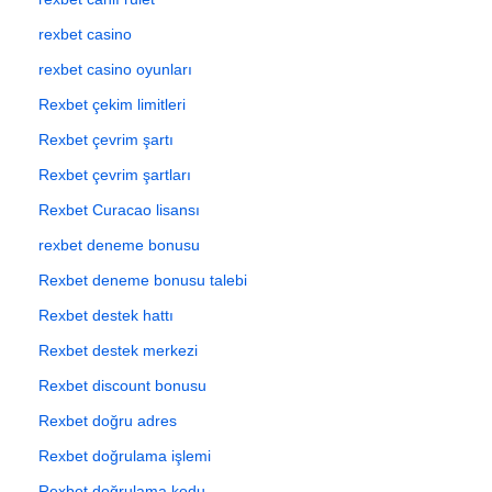
rexbet casino
rexbet casino oyunları
Rexbet çekim limitleri
Rexbet çevrim şartı
Rexbet çevrim şartları
Rexbet Curacao lisansı
rexbet deneme bonusu
Rexbet deneme bonusu talebi
Rexbet destek hattı
Rexbet destek merkezi
Rexbet discount bonusu
Rexbet doğru adres
Rexbet doğrulama işlemi
Rexbet doğrulama kodu