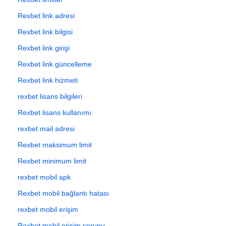
Rexbet link adresi
Rexbet link bilgisi
Rexbet link girişi
Rexbet link güncelleme
Rexbet link hizmeti
rexbet lisans bilgileri
Rexbet lisans kullanımı
rexbet mail adresi
Rexbet maksimum limit
Rexbet minimum limit
rexbet mobil apk
Rexbet mobil bağlantı hatası
rexbet mobil erişim
Rexbet mobil erişim sorunu