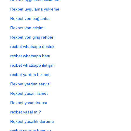
Rexbet uygulama yükleme
Rexbet vpn bağlantısı
Rexbet vpn erişimi
Rexbet vpn giriş rehberi
rexbet whatsapp destek
rexbet whatsapp hattı
rexbet whatsapp iletişim
rexbet yardım hizmeti
Rexbet yardım servisi
Rexbet yasal hizmet
Rexbet yasal lisansı
rexbet yasal mı?
Rexbet yasallık durumu
rexbet yatırım bonusu