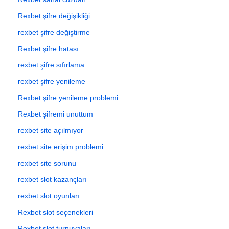
Rexbet şifre değişikliği
rexbet şifre değiştirme
Rexbet şifre hatası
rexbet şifre sıfırlama
rexbet şifre yenileme
Rexbet şifre yenileme problemi
Rexbet şifremi unuttum
rexbet site açılmıyor
rexbet site erişim problemi
rexbet site sorunu
rexbet slot kazançları
rexbet slot oyunları
Rexbet slot seçenekleri
Rexbet slot turnuvaları