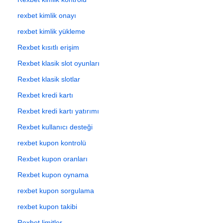
rexbet kimlik onayı
rexbet kimlik yükleme
Rexbet kısıtlı erişim
Rexbet klasik slot oyunları
Rexbet klasik slotlar
Rexbet kredi kartı
Rexbet kredi kartı yatırımı
Rexbet kullanıcı desteği
rexbet kupon kontrolü
Rexbet kupon oranları
Rexbet kupon oynama
rexbet kupon sorgulama
rexbet kupon takibi
Rexbet limitler