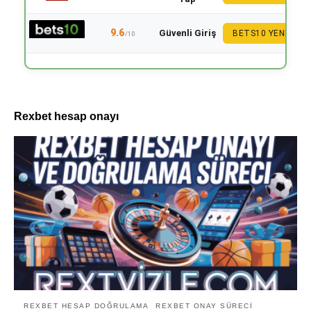
9.6
Güvenli Giriş
BETS10 YENI
/10
Rexbet hesap onayı
REXBET HESAP DOĞRULAMA
REXBET ONAY SÜRECI