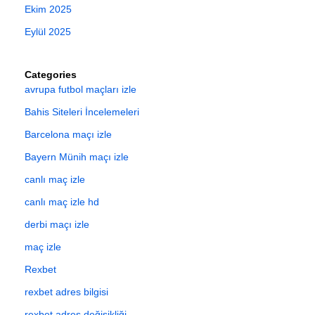
Ekim 2025
Eylül 2025
Categories
avrupa futbol maçları izle
Bahis Siteleri İncelemeleri
Barcelona maçı izle
Bayern Münih maçı izle
canlı maç izle
canlı maç izle hd
derbi maçı izle
maç izle
Rexbet
rexbet adres bilgisi
rexbet adres değişikliği