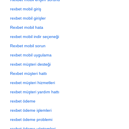
rexbet mobil giriş
rexbet mobil girişler
Rexbet mobil hata
rexbet mobil indir seçeneği
Rexbet mobil sorun
rexbet mobil uygulama
rexbet müşteri desteği
Rexbet müşteri hattı
rexbet müşteri hizmetleri
rexbet müşteri yardım hattı
rexbet ödeme
rexbet ödeme işlemleri
rexbet ödeme problemi
rexbet ödeme yöntemleri