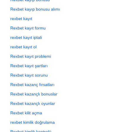
Rexbet kayıp bonusu alımı
rexbet kayıt
Rexbet kayıt formu
rexbet kayıt iptali
rexbet kayıt ol
Rexbet kayıt problemi
Rexbet kayıt şartları
Rexbet kayıt sorunu
Rexbet kazanç fırsatları
Rexbet kazançlı bonuslar
Rexbet kazançlı oyunlar
Rexbet kilit açma
rexbet kimlik doğrulama
Rexbet kimlik kontrolü