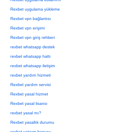
Rexbet uygulama yükleme
Rexbet vpn bağlantısı
Rexbet vpn erişimi
Rexbet vpn giriş rehberi
rexbet whatsapp destek
rexbet whatsapp hattı
rexbet whatsapp iletişim
rexbet yardım hizmeti
Rexbet yardım servisi
Rexbet yasal hizmet
Rexbet yasal lisansı
rexbet yasal mı?
Rexbet yasallık durumu
rexbet yatırım bonusu