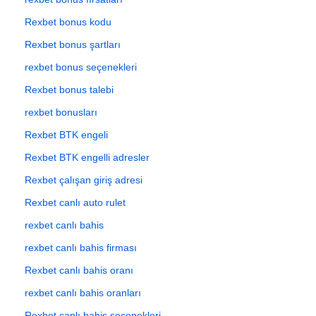
Rexbet bonus kodu
Rexbet bonus şartları
rexbet bonus seçenekleri
Rexbet bonus talebi
rexbet bonusları
Rexbet BTK engeli
Rexbet BTK engelli adresler
Rexbet çalışan giriş adresi
Rexbet canlı auto rulet
rexbet canlı bahis
rexbet canlı bahis firması
Rexbet canlı bahis oranı
rexbet canlı bahis oranları
Rexbet canlı bahis seçenekleri