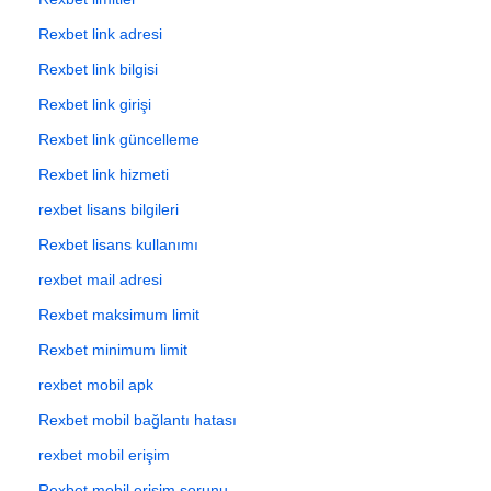
Rexbet link adresi
Rexbet link bilgisi
Rexbet link girişi
Rexbet link güncelleme
Rexbet link hizmeti
rexbet lisans bilgileri
Rexbet lisans kullanımı
rexbet mail adresi
Rexbet maksimum limit
Rexbet minimum limit
rexbet mobil apk
Rexbet mobil bağlantı hatası
rexbet mobil erişim
Rexbet mobil erişim sorunu