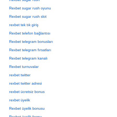
Rexbet sugar rush oyunu
Rexbet sugar rush slot
rexbet tek tık giriş
Rexbet telefon bağlantısı
Rexbet telegram bonusları
Rexbet telegram fırsatları
Rexbet telegram kanalı
Rexbet turnuvalar
rexbet twitter
rexbet twitter adresi
rexbet ücretsiz bonus
rexbet üyelik
Rexbet üyelik bonusu
Rexbet üyelik formu