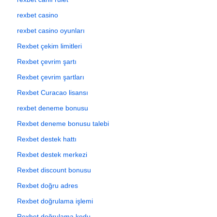
rexbet casino
rexbet casino oyunları
Rexbet çekim limitleri
Rexbet çevrim şartı
Rexbet çevrim şartları
Rexbet Curacao lisansı
rexbet deneme bonusu
Rexbet deneme bonusu talebi
Rexbet destek hattı
Rexbet destek merkezi
Rexbet discount bonusu
Rexbet doğru adres
Rexbet doğrulama işlemi
Rexbet doğrulama kodu