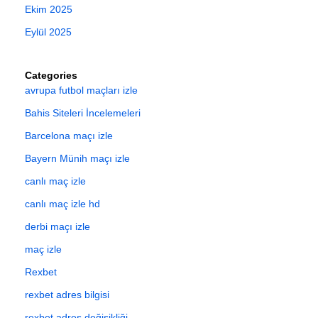
Ekim 2025
Eylül 2025
Categories
avrupa futbol maçları izle
Bahis Siteleri İncelemeleri
Barcelona maçı izle
Bayern Münih maçı izle
canlı maç izle
canlı maç izle hd
derbi maçı izle
maç izle
Rexbet
rexbet adres bilgisi
rexbet adres değişikliği