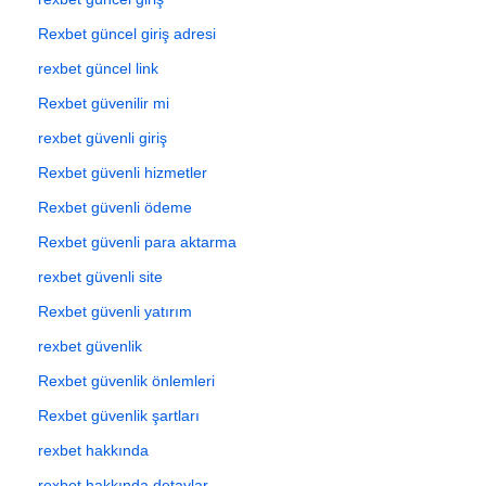
Rexbet güncel giriş adresi
rexbet güncel link
Rexbet güvenilir mi
rexbet güvenli giriş
Rexbet güvenli hizmetler
Rexbet güvenli ödeme
Rexbet güvenli para aktarma
rexbet güvenli site
Rexbet güvenli yatırım
rexbet güvenlik
Rexbet güvenlik önlemleri
Rexbet güvenlik şartları
rexbet hakkında
rexbet hakkında detaylar