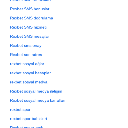
Rexbet SMS bonusları
Rexbet SMS doğrulama
Rexbet SMS hizmeti
Rexbet SMS mesajlar
Rexbet sms onayı
Rexbet son adres
rexbet sosyal ağlar
rexbet sosyal hesaplar
rexbet sosyal medya
Rexbet sosyal medya iletişim
Rexbet sosyal medya kanalları
rexbet spor
rexbet spor bahisleri
Rexbet sugar rush