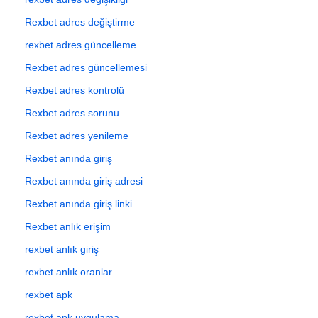
Rexbet adres değiştirme
rexbet adres güncelleme
Rexbet adres güncellemesi
Rexbet adres kontrolü
Rexbet adres sorunu
Rexbet adres yenileme
Rexbet anında giriş
Rexbet anında giriş adresi
Rexbet anında giriş linki
Rexbet anlık erişim
rexbet anlık giriş
rexbet anlık oranlar
rexbet apk
rexbet apk uygulama