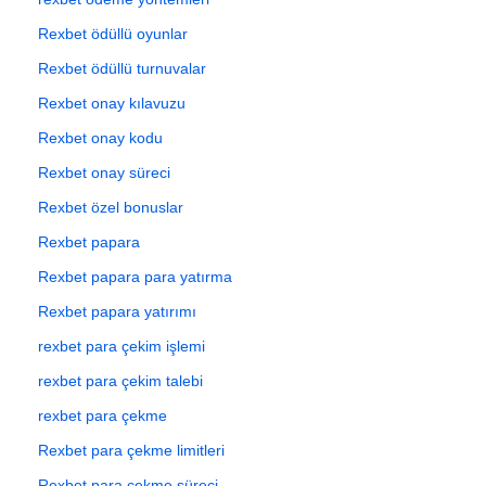
Rexbet ödüllü oyunlar
Rexbet ödüllü turnuvalar
Rexbet onay kılavuzu
Rexbet onay kodu
Rexbet onay süreci
Rexbet özel bonuslar
Rexbet papara
Rexbet papara para yatırma
Rexbet papara yatırımı
rexbet para çekim işlemi
rexbet para çekim talebi
rexbet para çekme
Rexbet para çekme limitleri
Rexbet para çekme süreci