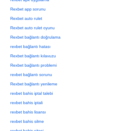
Rexbet app sorunu
Rexbet auto rulet
Rexbet auto rulet oyunu
Rexbet bağlantı doğrulama
rexbet bağlantı hatası
Rexbet bağlantı kılavuzu
Rexbet bağlantı problemi
rexbet bağlantı sorunu
Rexbet bağlantı yenileme
rexbet bahis iptal talebi
rexbet bahis iptali
rexbet bahis lisansı
rexbet bahis silme
rexbet bahis sitesi