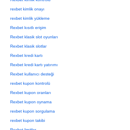
rexbet kimlik onayı
rexbet kimlik yükleme
Rexbet kısıtlı erişim
Rexbet klasik slot oyunları
Rexbet klasik slotlar
Rexbet kredi kartı
Rexbet kredi kartı yatırımı
Rexbet kullanıcı desteği
rexbet kupon kontrolü
Rexbet kupon oranları
Rexbet kupon oynama
rexbet kupon sorgulama
rexbet kupon takibi
Rexbet limitler