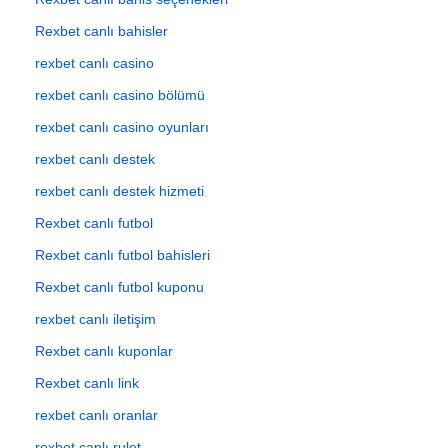
Rexbet canlı bahisler
rexbet canlı casino
rexbet canlı casino bölümü
rexbet canlı casino oyunları
rexbet canlı destek
rexbet canlı destek hizmeti
Rexbet canlı futbol
Rexbet canlı futbol bahisleri
Rexbet canlı futbol kuponu
rexbet canlı iletişim
Rexbet canlı kuponlar
Rexbet canlı link
rexbet canlı oranlar
rexbet canlı rulet