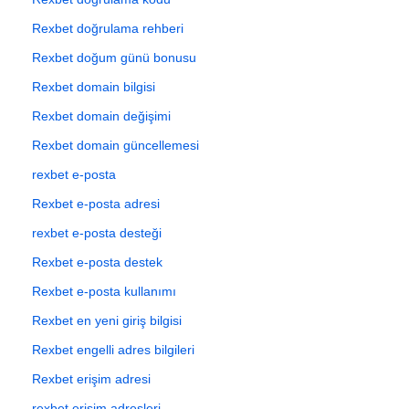
Rexbet doğrulama rehberi
Rexbet doğum günü bonusu
Rexbet domain bilgisi
Rexbet domain değişimi
Rexbet domain güncellemesi
rexbet e-posta
Rexbet e-posta adresi
rexbet e-posta desteği
Rexbet e-posta destek
Rexbet e-posta kullanımı
Rexbet en yeni giriş bilgisi
Rexbet engelli adres bilgileri
Rexbet erişim adresi
rexbet erişim adresleri