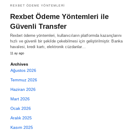
REXBET ÖDEME YÖNTEMLERI
Rexbet Ödeme Yöntemleri ile
Güvenli Transfer
Rexbet ödeme yöntemleri, kullanıcıların platformda kazançlarını
hızlı ve güvenli bir şekilde çekebilmesi için geliştirilmiştir. Banka
havalesi, kredi kartı, elektronik cüzdanlar…
11 ay ago
Archives
Ağustos 2026
Temmuz 2026
Haziran 2026
Mart 2026
Ocak 2026
Aralık 2025
Kasım 2025