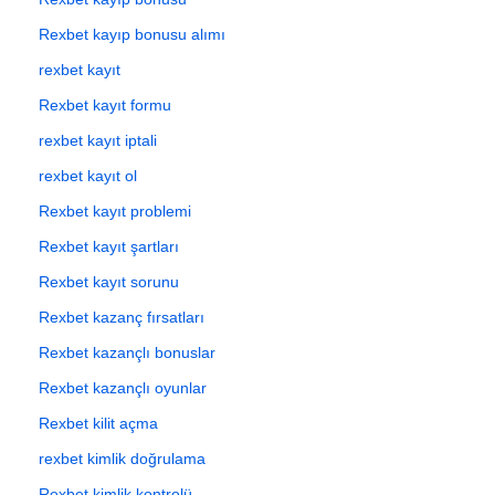
Rexbet kayıp bonusu alımı
rexbet kayıt
Rexbet kayıt formu
rexbet kayıt iptali
rexbet kayıt ol
Rexbet kayıt problemi
Rexbet kayıt şartları
Rexbet kayıt sorunu
Rexbet kazanç fırsatları
Rexbet kazançlı bonuslar
Rexbet kazançlı oyunlar
Rexbet kilit açma
rexbet kimlik doğrulama
Rexbet kimlik kontrolü