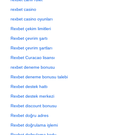
rexbet casino
rexbet casino oyunları
Rexbet çekim limitleri
Rexbet çevrim şartı
Rexbet çevrim şartları
Rexbet Curacao lisansı
rexbet deneme bonusu
Rexbet deneme bonusu talebi
Rexbet destek hattı
Rexbet destek merkezi
Rexbet discount bonusu
Rexbet doğru adres
Rexbet doğrulama işlemi
Rexbet doğrulama kodu