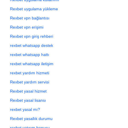
Rexbet uygulama yükleme
Rexbet vpn bağlantısı
Rexbet vpn erişimi
Rexbet vpn giriş rehberi
rexbet whatsapp destek
rexbet whatsapp hattı
rexbet whatsapp iletişim
rexbet yardım hizmeti
Rexbet yardım servisi
Rexbet yasal hizmet
Rexbet yasal lisansı
rexbet yasal mı?
Rexbet yasallık durumu
rexbet yatırım bonusu