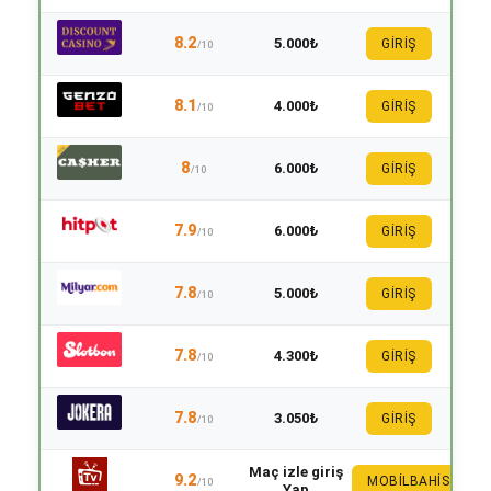
8.2
5.000₺
GİRİŞ
/10
8.1
4.000₺
GİRİŞ
/10
8
6.000₺
GİRİŞ
/10
7.9
6.000₺
GİRİŞ
/10
7.8
5.000₺
GİRİŞ
/10
7.8
4.300₺
GİRİŞ
/10
7.8
3.050₺
GİRİŞ
/10
Maç izle giriş
9.2
MOBILBAHIS
/10
Yap