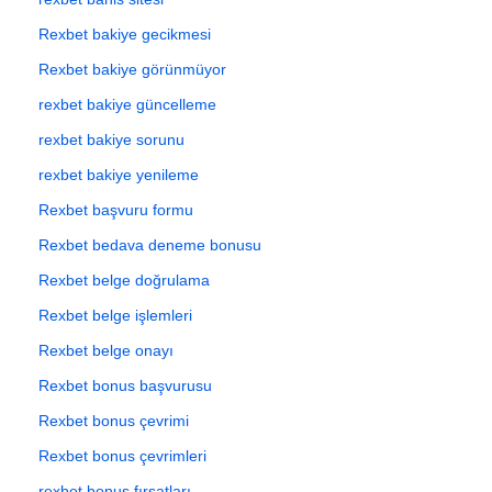
Rexbet bakiye gecikmesi
Rexbet bakiye görünmüyor
rexbet bakiye güncelleme
rexbet bakiye sorunu
rexbet bakiye yenileme
Rexbet başvuru formu
Rexbet bedava deneme bonusu
Rexbet belge doğrulama
Rexbet belge işlemleri
Rexbet belge onayı
Rexbet bonus başvurusu
Rexbet bonus çevrimi
Rexbet bonus çevrimleri
rexbet bonus fırsatları