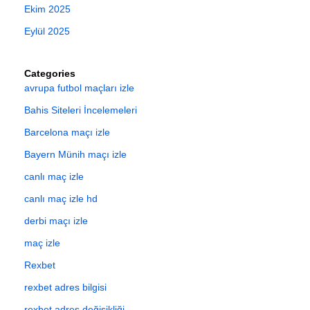
Ekim 2025
Eylül 2025
Categories
avrupa futbol maçları izle
Bahis Siteleri İncelemeleri
Barcelona maçı izle
Bayern Münih maçı izle
canlı maç izle
canlı maç izle hd
derbi maçı izle
maç izle
Rexbet
rexbet adres bilgisi
rexbet adres değişikliği