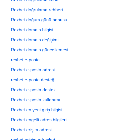
Rexbet doğrulama rehberi
Rexbet doğum günü bonusu
Rexbet domain bilgisi
Rexbet domain değişimi
Rexbet domain güncellemesi
rexbet e-posta
Rexbet e-posta adresi
rexbet e-posta desteği
Rexbet e-posta destek
Rexbet e-posta kullanımı
Rexbet en yeni giriş bilgisi
Rexbet engelli adres bilgileri
Rexbet erişim adresi
rexbet erişim adresleri