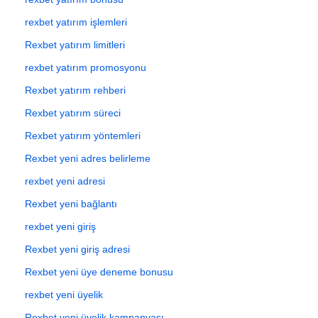
rexbet yatırım işlemleri
Rexbet yatırım limitleri
rexbet yatırım promosyonu
Rexbet yatırım rehberi
Rexbet yatırım süreci
Rexbet yatırım yöntemleri
Rexbet yeni adres belirleme
rexbet yeni adresi
Rexbet yeni bağlantı
rexbet yeni giriş
Rexbet yeni giriş adresi
Rexbet yeni üye deneme bonusu
rexbet yeni üyelik
Rexbet yeni üyelik kampanyası