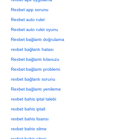
Rexbet app sorunu
Rexbet auto rulet
Rexbet auto rulet oyunu
Rexbet bağlantı doğrulama
rexbet bağlantı hatası
Rexbet bağlantı kılavuzu
Rexbet bağlantı problemi
rexbet bağlantı sorunu
Rexbet bağlantı yenileme
rexbet bahis iptal talebi
rexbet bahis iptali
rexbet bahis lisansı
rexbet bahis silme
rexbet bahis sitesi