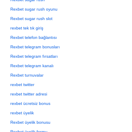
Rexbet sugar rush oyunu
Rexbet sugar rush slot
rexbet tek tık giriş
Rexbet telefon bağlantısı
Rexbet telegram bonusları
Rexbet telegram fırsatları
Rexbet telegram kanalı
Rexbet turnuvalar
rexbet twitter
rexbet twitter adresi
rexbet ücretsiz bonus
rexbet üyelik
Rexbet üyelik bonusu
Rexbet üyelik formu