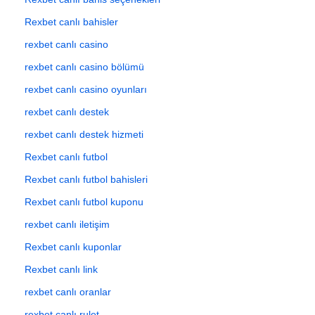
Rexbet canlı bahisler
rexbet canlı casino
rexbet canlı casino bölümü
rexbet canlı casino oyunları
rexbet canlı destek
rexbet canlı destek hizmeti
Rexbet canlı futbol
Rexbet canlı futbol bahisleri
Rexbet canlı futbol kuponu
rexbet canlı iletişim
Rexbet canlı kuponlar
Rexbet canlı link
rexbet canlı oranlar
rexbet canlı rulet