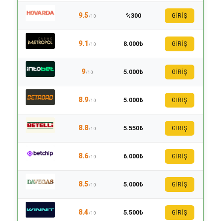
9.5
%300
GİRİŞ
/10
9.1
8.000₺
GİRİŞ
/10
9
5.000₺
GİRİŞ
/10
8.9
5.000₺
GİRİŞ
/10
8.8
5.550₺
GİRİŞ
/10
8.6
6.000₺
GİRİŞ
/10
8.5
5.000₺
GİRİŞ
/10
8.4
5.500₺
GİRİŞ
/10