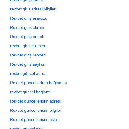
rexbet giriş adresi bilgileri
Rexbet giriş arayüzü
Rexbet giriş ekranı
Rexbet giriş engeli
rexbet giriş işlemleri
Rexbet giriş rehberi
Rexbet giriş sayfası
rexbet güncel adres
Rexbet güncel adres bağlantısı
rexbet güncel bağlantı
Rexbet güncel erişim adresi
Rexbet güncel erişim bilgileri
Rexbet güncel erişim tıkla
rexbet güncel giriş