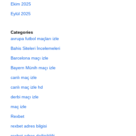
Ekim 2025
Eylül 2025
Categories
avrupa futbol maçları izle
Bahis Siteleri İncelemeleri
Barcelona maçı izle
Bayern Münih maçı izle
canlı maç izle
canlı maç izle hd
derbi maçı izle
maç izle
Rexbet
rexbet adres bilgisi
rexbet adres değişikliği