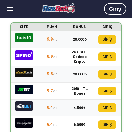
Giriş
SITE
PUAN
BONUS
GIRIŞ
9.9
20.000₺
GİRİŞ
/10
2K USD -
9.9
Sadece
GİRİŞ
/10
Kripto
9.8
20.000₺
GİRİŞ
/10
20Bin TL
9.7
GİRİŞ
/10
Bonus
9.4
4.500₺
GİRİŞ
/10
9.4
6.500₺
GİRİŞ
/10