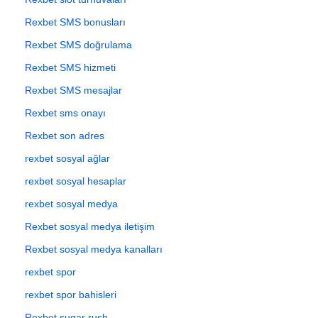
Rexbet SMS bonusları
Rexbet SMS doğrulama
Rexbet SMS hizmeti
Rexbet SMS mesajlar
Rexbet sms onayı
Rexbet son adres
rexbet sosyal ağlar
rexbet sosyal hesaplar
rexbet sosyal medya
Rexbet sosyal medya iletişim
Rexbet sosyal medya kanalları
rexbet spor
rexbet spor bahisleri
Rexbet sugar rush