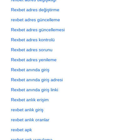
Rexbet adres değiştirme
rexbet adres güncelleme
Rexbet adres güncellemesi
Rexbet adres kontrolü
Rexbet adres sorunu
Rexbet adres yenileme
Rexbet anında giriş
Rexbet anında giriş adresi
Rexbet anında giriş linki
Rexbet anlık erişim
rexbet anlık giriş
rexbet anlık oranlar
rexbet apk
rexbet apk uygulama