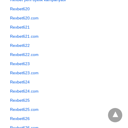
Rexbet620
Rexbet620.com
Rexbet621
Rexbet621.com
Rexbet622
Rexbet622.com
Rexbet623
Rexbet623.com
Rexbet624
Rexbet624.com
Rexbet625
Rexbet625.com
Rexbet626
Rexbet626.com