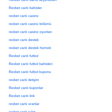
Rexbet canlı bahisler
rexbet canlı casino
rexbet canlı casino bölümü
rexbet canlı casino oyunları
rexbet canlı destek
rexbet canlı destek hizmeti
Rexbet canlı futbol
Rexbet canlı futbol bahisleri
Rexbet canlı futbol kuponu
rexbet canlı iletişim
Rexbet canlı kuponlar
Rexbet canlı link
rexbet canlı oranlar
rexbet canlı rulet