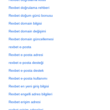
Rexbet doğrulama rehberi
Rexbet doğum günü bonusu
Rexbet domain bilgisi
Rexbet domain değişimi
Rexbet domain güncellemesi
rexbet e-posta
Rexbet e-posta adresi
rexbet e-posta desteği
Rexbet e-posta destek
Rexbet e-posta kullanımı
Rexbet en yeni giriş bilgisi
Rexbet engelli adres bilgileri
Rexbet erişim adresi
rexbet erişim adresleri