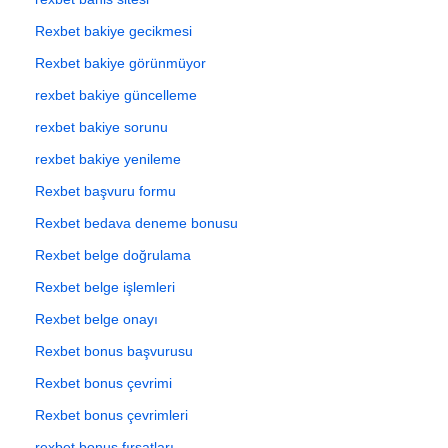
Rexbet bakiye gecikmesi
Rexbet bakiye görünmüyor
rexbet bakiye güncelleme
rexbet bakiye sorunu
rexbet bakiye yenileme
Rexbet başvuru formu
Rexbet bedava deneme bonusu
Rexbet belge doğrulama
Rexbet belge işlemleri
Rexbet belge onayı
Rexbet bonus başvurusu
Rexbet bonus çevrimi
Rexbet bonus çevrimleri
rexbet bonus fırsatları