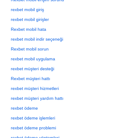
rexbet mobil giriş
rexbet mobil girişler
Rexbet mobil hata
rexbet mobil indir seçeneği
Rexbet mobil sorun
rexbet mobil uygulama
rexbet müşteri desteği
Rexbet müşteri hattı
rexbet müşteri hizmetleri
rexbet müşteri yardım hattı
rexbet ödeme
rexbet ödeme işlemleri
rexbet ödeme problemi
rexbet ödeme yöntemleri