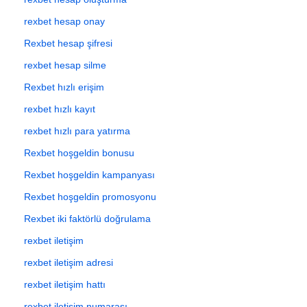
rexbet hesap onay
Rexbet hesap şifresi
rexbet hesap silme
Rexbet hızlı erişim
rexbet hızlı kayıt
rexbet hızlı para yatırma
Rexbet hoşgeldin bonusu
Rexbet hoşgeldin kampanyası
Rexbet hoşgeldin promosyonu
Rexbet iki faktörlü doğrulama
rexbet iletişim
rexbet iletişim adresi
rexbet iletişim hattı
rexbet iletişim numarası