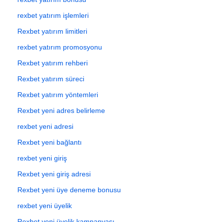
rexbet yatırım işlemleri
Rexbet yatırım limitleri
rexbet yatırım promosyonu
Rexbet yatırım rehberi
Rexbet yatırım süreci
Rexbet yatırım yöntemleri
Rexbet yeni adres belirleme
rexbet yeni adresi
Rexbet yeni bağlantı
rexbet yeni giriş
Rexbet yeni giriş adresi
Rexbet yeni üye deneme bonusu
rexbet yeni üyelik
Rexbet yeni üyelik kampanyası