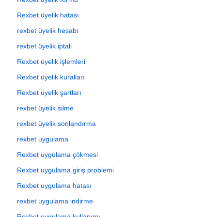
Rexbet üyelik hatası
rexbet üyelik hesabı
rexbet üyelik iptali
Rexbet üyelik işlemleri
Rexbet üyelik kuralları
Rexbet üyelik şartları
rexbet üyelik silme
rexbet üyelik sonlandırma
rexbet uygulama
Rexbet uygulama çökmesi
Rexbet uygulama giriş problemi
Rexbet uygulama hatası
rexbet uygulama indirme
Rexbet uygulama kullanımı