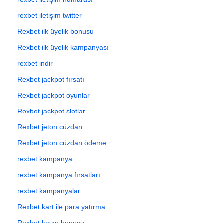
rexbet iletişim twitter
Rexbet ilk üyelik bonusu
Rexbet ilk üyelik kampanyası
rexbet indir
Rexbet jackpot fırsatı
Rexbet jackpot oyunlar
Rexbet jackpot slotlar
Rexbet jeton cüzdan
Rexbet jeton cüzdan ödeme
rexbet kampanya
rexbet kampanya fırsatları
rexbet kampanyalar
Rexbet kart ile para yatırma
Rexbet kayıp bonusu