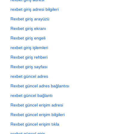
rexbet giriş adresi bilgileri
Rexbet giriş arayüzü
Rexbet giriş ekranı
Rexbet giriş engeli
rexbet giriş işlemleri
Rexbet giriş rehberi
Rexbet giriş sayfası
rexbet güncel adres
Rexbet güncel adres bağlantısı
rexbet güncel bağlantı
Rexbet güncel erişim adresi
Rexbet güncel erişim bilgileri
Rexbet güncel erişim tıkla
rexbet güncel giriş