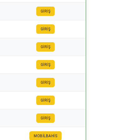
GİRİŞ
GİRİŞ
GİRİŞ
GİRİŞ
GİRİŞ
GİRİŞ
GİRİŞ
MOBILBAHIS