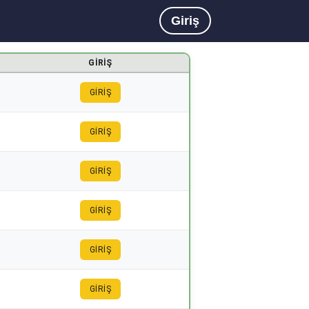
Giriş
GIRIŞ
GİRİŞ
GİRİŞ
GİRİŞ
GİRİŞ
GİRİŞ
GİRİŞ