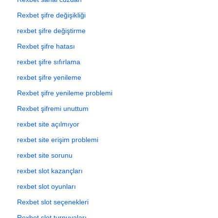
Rexbet şifre değişikliği
rexbet şifre değiştirme
Rexbet şifre hatası
rexbet şifre sıfırlama
rexbet şifre yenileme
Rexbet şifre yenileme problemi
Rexbet şifremi unuttum
rexbet site açılmıyor
rexbet site erişim problemi
rexbet site sorunu
rexbet slot kazançları
rexbet slot oyunları
Rexbet slot seçenekleri
Rexbet slot turnuvaları