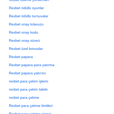
Rexbet ödüllü oyunlar
Rexbet ödüllü turnuvalar
Rexbet onay kılavuzu
Rexbet onay kodu
Rexbet onay süreci
Rexbet özel bonuslar
Rexbet papara
Rexbet papara para yatırma
Rexbet papara yatırımı
rexbet para çekim işlemi
rexbet para çekim talebi
rexbet para çekme
Rexbet para çekme limitleri
Rexbet para çekme süreci