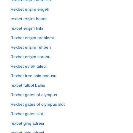
Rexbet erişim engeli
rexbet erişim hatası
rexbet erişim linki
Rexbet erişim problemi
Rexbet erişim rehberi
Rexbet erişim sorunu
Rexbet evrak talebi
Rexbet free spin bonusu
rexbet futbol bahis
Rexbet gates of olympus
Rexbet gates of olympus slot
Rexbet gates slot
rexbet giriş adresi
rexbet giris adresi