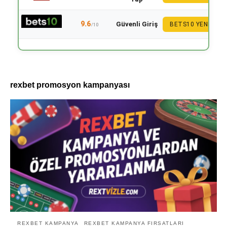
9.6
Güvenli Giriş
BETS10 YENI
/10
rexbet promosyon kampanyası
REXBET KAMPANYA
REXBET KAMPANYA FIRSATLARI