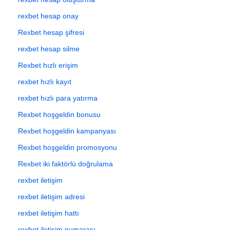
rexbet hesap onay
Rexbet hesap şifresi
rexbet hesap silme
Rexbet hızlı erişim
rexbet hızlı kayıt
rexbet hızlı para yatırma
Rexbet hoşgeldin bonusu
Rexbet hoşgeldin kampanyası
Rexbet hoşgeldin promosyonu
Rexbet iki faktörlü doğrulama
rexbet iletişim
rexbet iletişim adresi
rexbet iletişim hattı
rexbet iletişim numarası