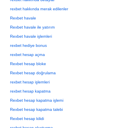
rexbet hakkında merak edilenler
Rexbet havale
Rexbet havale ile yatırım
Rexbet havale işlemleri
rexbet hediye bonus
rexbet hesap açma
Rexbet hesap bloke
Rexbet hesap doğrulama
rexbet hesap işlemleri
rexbet hesap kapatma
Rexbet hesap kapatma işlemi
Rexbet hesap kapatma talebi
Rexbet hesap kilidi
rexbet hesap oluşturma