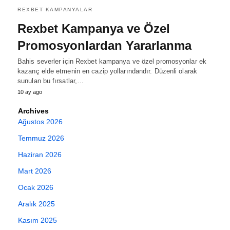
REXBET KAMPANYALAR
Rexbet Kampanya ve Özel
Promosyonlardan Yararlanma
Bahis severler için Rexbet kampanya ve özel promosyonlar ek
kazanç elde etmenin en cazip yollarındandır. Düzenli olarak
sunulan bu fırsatlar,…
10 ay ago
Archives
Ağustos 2026
Temmuz 2026
Haziran 2026
Mart 2026
Ocak 2026
Aralık 2025
Kasım 2025