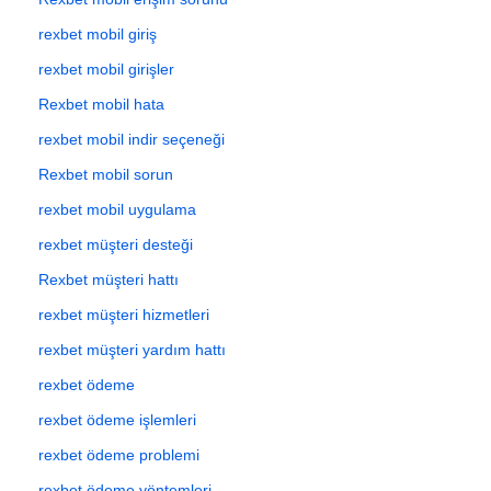
rexbet mobil giriş
rexbet mobil girişler
Rexbet mobil hata
rexbet mobil indir seçeneği
Rexbet mobil sorun
rexbet mobil uygulama
rexbet müşteri desteği
Rexbet müşteri hattı
rexbet müşteri hizmetleri
rexbet müşteri yardım hattı
rexbet ödeme
rexbet ödeme işlemleri
rexbet ödeme problemi
rexbet ödeme yöntemleri