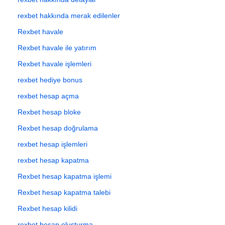
rexbet hakkında merak edilenler
Rexbet havale
Rexbet havale ile yatırım
Rexbet havale işlemleri
rexbet hediye bonus
rexbet hesap açma
Rexbet hesap bloke
Rexbet hesap doğrulama
rexbet hesap işlemleri
rexbet hesap kapatma
Rexbet hesap kapatma işlemi
Rexbet hesap kapatma talebi
Rexbet hesap kilidi
rexbet hesap oluşturma