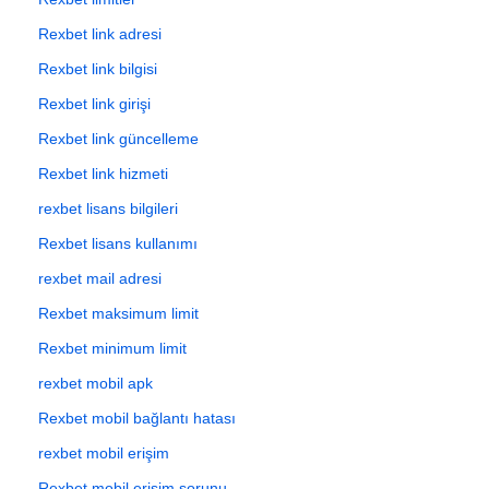
Rexbet link adresi
Rexbet link bilgisi
Rexbet link girişi
Rexbet link güncelleme
Rexbet link hizmeti
rexbet lisans bilgileri
Rexbet lisans kullanımı
rexbet mail adresi
Rexbet maksimum limit
Rexbet minimum limit
rexbet mobil apk
Rexbet mobil bağlantı hatası
rexbet mobil erişim
Rexbet mobil erişim sorunu