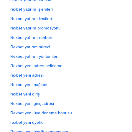
rexbet yatırım işlemleri
Rexbet yatırım limitleri
rexbet yatırım promosyonu
Rexbet yatırım rehberi
Rexbet yatırım süreci
Rexbet yatırım yöntemleri
Rexbet yeni adres belirleme
rexbet yeni adresi
Rexbet yeni bağlantı
rexbet yeni giriş
Rexbet yeni giriş adresi
Rexbet yeni üye deneme bonusu
rexbet yeni üyelik
Rexbet yeni üyelik kampanyası