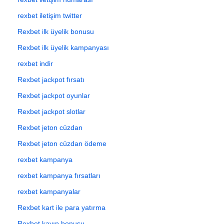
rexbet iletişim twitter
Rexbet ilk üyelik bonusu
Rexbet ilk üyelik kampanyası
rexbet indir
Rexbet jackpot fırsatı
Rexbet jackpot oyunlar
Rexbet jackpot slotlar
Rexbet jeton cüzdan
Rexbet jeton cüzdan ödeme
rexbet kampanya
rexbet kampanya fırsatları
rexbet kampanyalar
Rexbet kart ile para yatırma
Rexbet kayıp bonusu