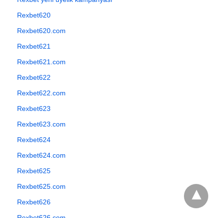
Rexbet620
Rexbet620.com
Rexbet621
Rexbet621.com
Rexbet622
Rexbet622.com
Rexbet623
Rexbet623.com
Rexbet624
Rexbet624.com
Rexbet625
Rexbet625.com
Rexbet626
Rexbet626.com