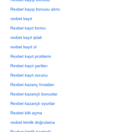
Rexbet kayıp bonusu alımı
rexbet kayıt
Rexbet kayıt formu
rexbet kayıt iptali
rexbet kayıt ol
Rexbet kayıt problemi
Rexbet kayıt şartları
Rexbet kayıt sorunu
Rexbet kazanç fırsatları
Rexbet kazançlı bonuslar
Rexbet kazançlı oyunlar
Rexbet kilit açma
rexbet kimlik doğrulama
Rexbet kimlik kontrolü