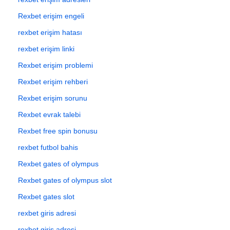
Rexbet erişim engeli
rexbet erişim hatası
rexbet erişim linki
Rexbet erişim problemi
Rexbet erişim rehberi
Rexbet erişim sorunu
Rexbet evrak talebi
Rexbet free spin bonusu
rexbet futbol bahis
Rexbet gates of olympus
Rexbet gates of olympus slot
Rexbet gates slot
rexbet giris adresi
rexbet giriş adresi