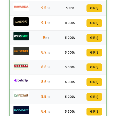
9.5
%300
GİRİŞ
/10
9.1
8.000₺
GİRİŞ
/10
9
5.000₺
GİRİŞ
/10
8.9
5.000₺
GİRİŞ
/10
8.8
5.550₺
GİRİŞ
/10
8.6
6.000₺
GİRİŞ
/10
8.5
5.000₺
GİRİŞ
/10
8.4
5.500₺
GİRİŞ
/10