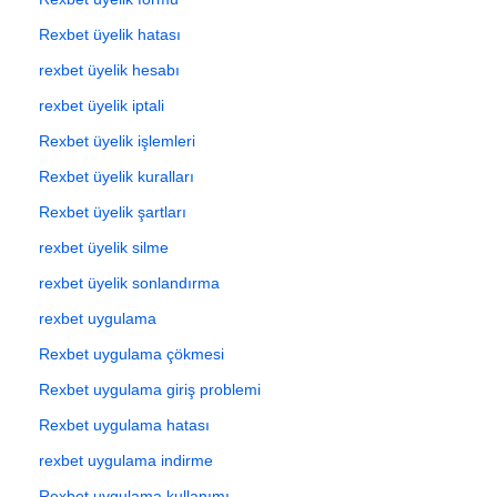
Rexbet üyelik hatası
rexbet üyelik hesabı
rexbet üyelik iptali
Rexbet üyelik işlemleri
Rexbet üyelik kuralları
Rexbet üyelik şartları
rexbet üyelik silme
rexbet üyelik sonlandırma
rexbet uygulama
Rexbet uygulama çökmesi
Rexbet uygulama giriş problemi
Rexbet uygulama hatası
rexbet uygulama indirme
Rexbet uygulama kullanımı