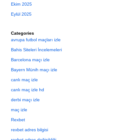
Ekim 2025
Eylül 2025
Categories
avrupa futbol maçları izle
Bahis Siteleri İncelemeleri
Barcelona maçı izle
Bayern Münih maçı izle
canlı maç izle
canlı maç izle hd
derbi maçı izle
maç izle
Rexbet
rexbet adres bilgisi
rexbet adres değişikliği