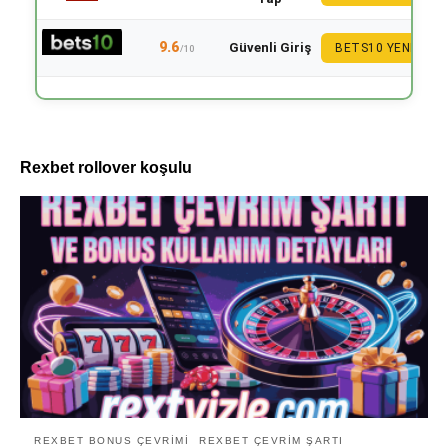
9.6
Güvenli Giriş
BETS10 YENI
/10
Rexbet rollover koşulu
REXBET BONUS ÇEVRIMI
REXBET ÇEVRIM ŞARTI