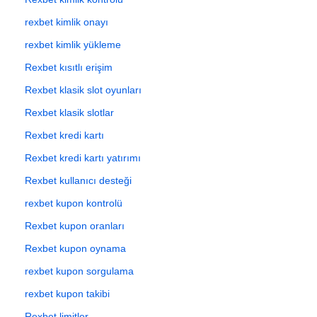
rexbet kimlik onayı
rexbet kimlik yükleme
Rexbet kısıtlı erişim
Rexbet klasik slot oyunları
Rexbet klasik slotlar
Rexbet kredi kartı
Rexbet kredi kartı yatırımı
Rexbet kullanıcı desteği
rexbet kupon kontrolü
Rexbet kupon oranları
Rexbet kupon oynama
rexbet kupon sorgulama
rexbet kupon takibi
Rexbet limitler