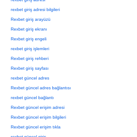
rexbet giriş adresi bilgileri
Rexbet giriş arayüzü
Rexbet giriş ekranı
Rexbet giriş engeli
rexbet giriş işlemleri
Rexbet giriş rehberi
Rexbet giriş sayfası
rexbet güncel adres
Rexbet güncel adres bağlantısı
rexbet güncel bağlantı
Rexbet güncel erişim adresi
Rexbet güncel erişim bilgileri
Rexbet güncel erişim tıkla
rexbet güncel giriş