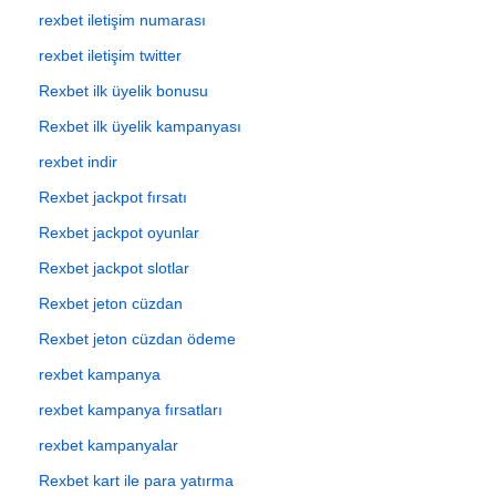
rexbet iletişim numarası
rexbet iletişim twitter
Rexbet ilk üyelik bonusu
Rexbet ilk üyelik kampanyası
rexbet indir
Rexbet jackpot fırsatı
Rexbet jackpot oyunlar
Rexbet jackpot slotlar
Rexbet jeton cüzdan
Rexbet jeton cüzdan ödeme
rexbet kampanya
rexbet kampanya fırsatları
rexbet kampanyalar
Rexbet kart ile para yatırma