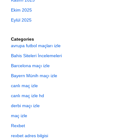
Kasım 2025
Ekim 2025
Eylül 2025
Categories
avrupa futbol maçları izle
Bahis Siteleri İncelemeleri
Barcelona maçı izle
Bayern Münih maçı izle
canlı maç izle
canlı maç izle hd
derbi maçı izle
maç izle
Rexbet
rexbet adres bilgisi