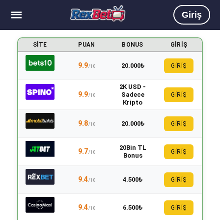
Giriş
SITE
PUAN
BONUS
GIRIŞ
9.9
20.000₺
GİRİŞ
/10
2K USD -
9.9
Sadece
GİRİŞ
/10
Kripto
9.8
20.000₺
GİRİŞ
/10
20Bin TL
9.7
GİRİŞ
/10
Bonus
9.4
4.500₺
GİRİŞ
/10
9.4
6.500₺
GİRİŞ
/10