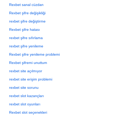
Rexbet sanal cüzdan
Rexbet şifre değişikliği
rexbet şifre değiştirme
Rexbet şifre hatası
rexbet şifre sıfırlama
rexbet şifre yenileme
Rexbet şifre yenileme problemi
Rexbet şifremi unuttum
rexbet site açılmıyor
rexbet site erişim problemi
rexbet site sorunu
rexbet slot kazançları
rexbet slot oyunları
Rexbet slot seçenekleri