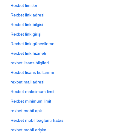
Rexbet limitler
Rexbet link adresi
Rexbet link bilgisi
Rexbet link girişi
Rexbet link güncelleme
Rexbet link hizmeti
rexbet lisans bilgileri
Rexbet lisans kullanımı
rexbet mail adresi
Rexbet maksimum limit
Rexbet minimum limit
rexbet mobil apk
Rexbet mobil bağlantı hatası
rexbet mobil erişim