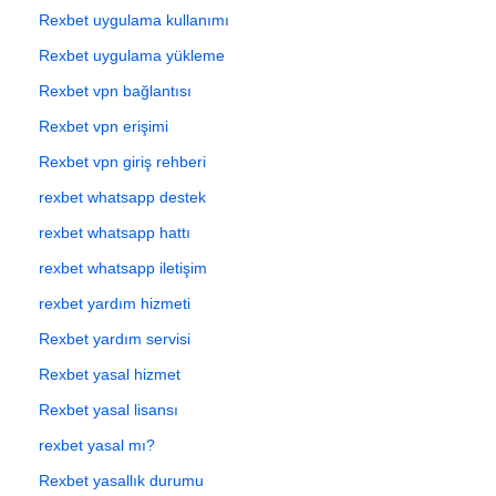
Rexbet uygulama kullanımı
Rexbet uygulama yükleme
Rexbet vpn bağlantısı
Rexbet vpn erişimi
Rexbet vpn giriş rehberi
rexbet whatsapp destek
rexbet whatsapp hattı
rexbet whatsapp iletişim
rexbet yardım hizmeti
Rexbet yardım servisi
Rexbet yasal hizmet
Rexbet yasal lisansı
rexbet yasal mı?
Rexbet yasallık durumu