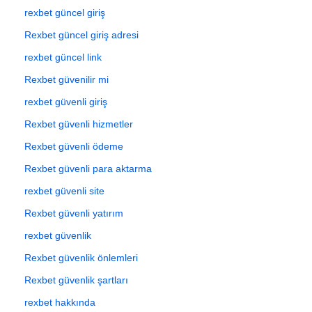
rexbet güncel giriş
Rexbet güncel giriş adresi
rexbet güncel link
Rexbet güvenilir mi
rexbet güvenli giriş
Rexbet güvenli hizmetler
Rexbet güvenli ödeme
Rexbet güvenli para aktarma
rexbet güvenli site
Rexbet güvenli yatırım
rexbet güvenlik
Rexbet güvenlik önlemleri
Rexbet güvenlik şartları
rexbet hakkında