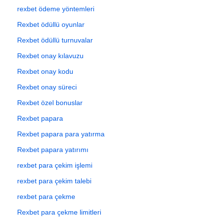
rexbet ödeme yöntemleri
Rexbet ödüllü oyunlar
Rexbet ödüllü turnuvalar
Rexbet onay kılavuzu
Rexbet onay kodu
Rexbet onay süreci
Rexbet özel bonuslar
Rexbet papara
Rexbet papara para yatırma
Rexbet papara yatırımı
rexbet para çekim işlemi
rexbet para çekim talebi
rexbet para çekme
Rexbet para çekme limitleri