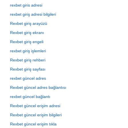
rexbet giris adresi
rexbet giriş adresi bilgileri
Rexbet giriş arayüzü
Rexbet giriş ekranı
Rexbet giriş engeli
rexbet giriş işlemleri
Rexbet giriş rehberi
Rexbet giriş sayfası
rexbet güncel adres
Rexbet güncel adres bağlantısı
rexbet güncel bağlantı
Rexbet güncel erişim adresi
Rexbet güncel erişim bilgileri
Rexbet güncel erişim tıkla