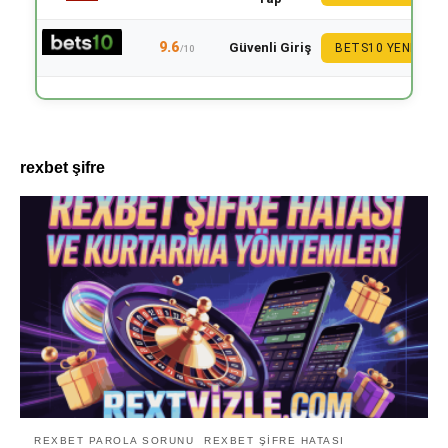
9.6
Güvenli Giriş
BETS10 YENI
/10
rexbet şifre
REXBET PAROLA SORUNU
REXBET ŞIFRE HATASI