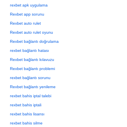
rexbet apk uygulama
Rexbet app sorunu
Rexbet auto rulet
Rexbet auto rulet oyunu
Rexbet bağlantı doğrulama
rexbet bağlantı hatası
Rexbet bağlantı kılavuzu
Rexbet bağlantı problemi
rexbet bağlantı sorunu
Rexbet bağlantı yenileme
rexbet bahis iptal talebi
rexbet bahis iptali
rexbet bahis lisansı
rexbet bahis silme