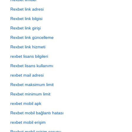
Rexbet link adresi
Rexbet link bilgisi
Rexbet link girişi
Rexbet link güncelleme
Rexbet link hizmeti
rexbet lisans bilgileri
Rexbet lisans kullanımı
rexbet mail adresi
Rexbet maksimum limit
Rexbet minimum limit
rexbet mobil apk
Rexbet mobil bağlantı hatası
rexbet mobil erişim
Rexbet mobil erişim sorunu