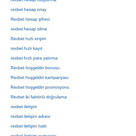
rexbet hesap onay
Rexbet hesap şifresi
rexbet hesap silme
Rexbet hızlı erişim
rexbet hızlı kayıt
rexbet hızlı para yatırma
Rexbet hoşgeldin bonusu
Rexbet hoşgeldin kampanyası
Rexbet hoşgeldin promosyonu
Rexbet iki faktörlü doğrulama
rexbet iletişim
rexbet iletişim adresi
rexbet iletişim hattı
rexbet iletişim numarası