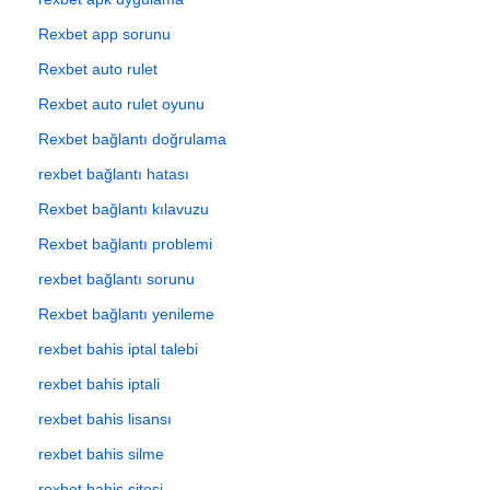
Rexbet app sorunu
Rexbet auto rulet
Rexbet auto rulet oyunu
Rexbet bağlantı doğrulama
rexbet bağlantı hatası
Rexbet bağlantı kılavuzu
Rexbet bağlantı problemi
rexbet bağlantı sorunu
Rexbet bağlantı yenileme
rexbet bahis iptal talebi
rexbet bahis iptali
rexbet bahis lisansı
rexbet bahis silme
rexbet bahis sitesi