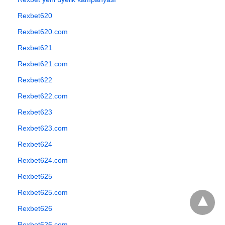
Rexbet620
Rexbet620.com
Rexbet621
Rexbet621.com
Rexbet622
Rexbet622.com
Rexbet623
Rexbet623.com
Rexbet624
Rexbet624.com
Rexbet625
Rexbet625.com
Rexbet626
Rexbet626.com