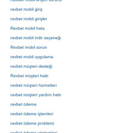
rexbet mobil giriş
rexbet mobil girişler
Rexbet mobil hata
rexbet mobil indir seçeneği
Rexbet mobil sorun
rexbet mobil uygulama
rexbet müşteri desteği
Rexbet müşteri hattı
rexbet müşteri hizmetleri
rexbet müşteri yardım hattı
rexbet ödeme
rexbet ödeme işlemleri
rexbet ödeme problemi
rexbet ödeme yöntemleri