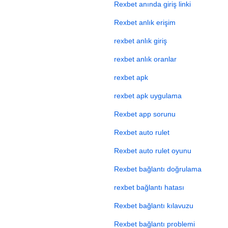
Rexbet anında giriş linki
Rexbet anlık erişim
rexbet anlık giriş
rexbet anlık oranlar
rexbet apk
rexbet apk uygulama
Rexbet app sorunu
Rexbet auto rulet
Rexbet auto rulet oyunu
Rexbet bağlantı doğrulama
rexbet bağlantı hatası
Rexbet bağlantı kılavuzu
Rexbet bağlantı problemi