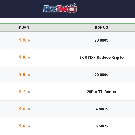
PUAN
BONUS
9.9
20.000₺
/10
9.9
2K USD - Sadece Kripto
/10
9.8
20.000₺
/10
9.7
20Bin TL Bonus
/10
9.4
4.500₺
/10
9.4
6.500₺
/10