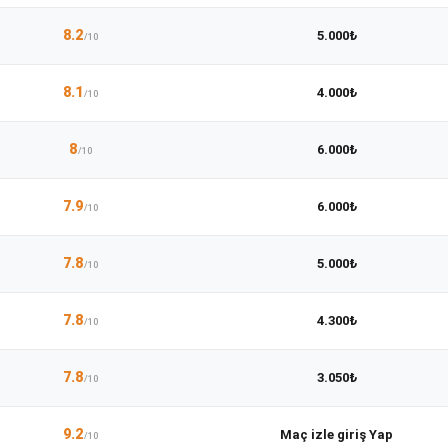
8.2
5.000₺
/10
8.1
4.000₺
/10
8
6.000₺
/10
7.9
6.000₺
/10
7.8
5.000₺
/10
7.8
4.300₺
/10
7.8
3.050₺
/10
9.2
Maç izle giriş Yap
/10