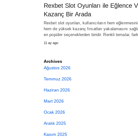
Rexbet Slot Oyunları ile Eğlence 
Kazanç Bir Arada
Rexbet slot oyunları, kullanıcıların hem eğlenmesini
hem de yüksek kazanç fırsatları yakalamasını sağl
en popüler seçeneklerden biridir. Renkli temalar, far
11 ay ago
Archives
Ağustos 2026
Temmuz 2026
Haziran 2026
Mart 2026
Ocak 2026
Aralık 2025
Kasım 2025