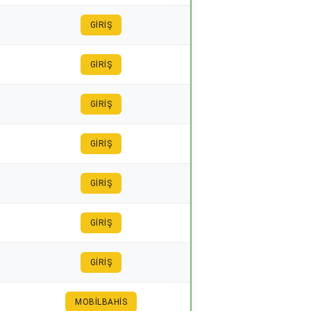
GİRİŞ
GİRİŞ
GİRİŞ
GİRİŞ
GİRİŞ
GİRİŞ
GİRİŞ
MOBILBAHIS